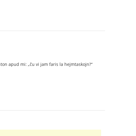
ton apud mi: „ĉu vi jam faris la hejmtaskojn?“