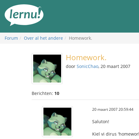
Naar
de
inhoud
Forum
Over al het andere
Homework.
Homework.
door
SonicChao
, 20 maart 2007
Berichten:
10
20 maart 2007 20:59:44
Saluton!
Kiel vi dirus 'homewor