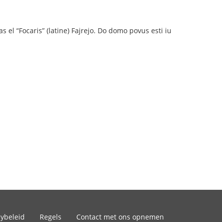
s el “Focaris” (latine) Fajrejo. Do domo povus esti iu
cybeleid
Regels
Contact met ons opnemen