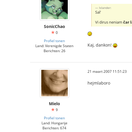
Islander:
Sal'
Vi dirus neniam
ĉar 
SonicChao
0
Profiel tonen
Kaj, dankon!
Land: Verenigde Staten
Berichten: 26
21 maart 2007 11:51:23
hejmlaboro
Mielo
9
Profiel tonen
Land: Hongarije
Berichten: 674