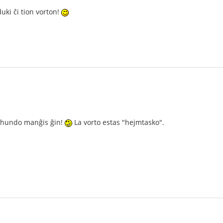
uki ĉi tion vorton!
a hundo manĝis ĝin!
La vorto estas "hejmtasko".