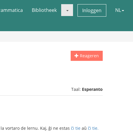
rammatica
Bibliotheek
NL
Inloggen
Reageren
Taal:
Esperanto
a vortaro de lernu. Kaj, ĝi ne estas
ĉi tie
aŭ
ĉi tie.