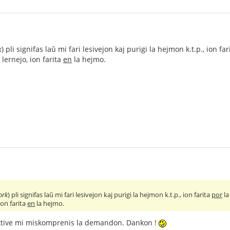
k
) pli signifas laŭ mi fari lesivejon kaj purigi la hejmon k.t.p., ion fa
 lernejo, ion farita
en
la hejmo.
ork
) pli signifas laŭ mi fari lesivejon kaj purigi la hejmon k.t.p., ion farita
por
la
ion farita
en
la hejmo.
tive mi miskomprenis la demandon. Dankon !