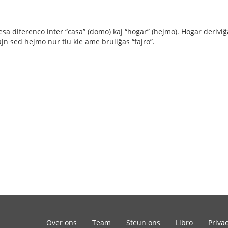
sa diferenco inter “casa” (domo) kaj “hogar” (hejmo). Hogar deriviĝa
n sed hejmo nur tiu kie ame bruliĝas “fajro”.
Over ons
Team
Steun ons
Libro
Priva