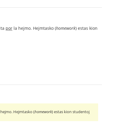
rita
por
la hejmo. Hejmtasko (
homework
) estas kion
 hejmo. Hejmtasko (
homework
) estas kion studentoj