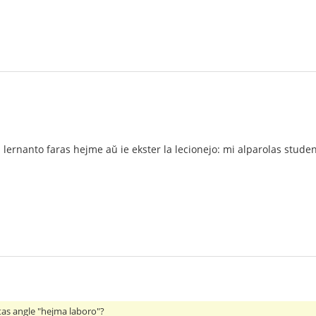
 lernanto faras hejme aŭ ie ekster la lecionejo: mi alparolas studen
stas angle "hejma laboro"?