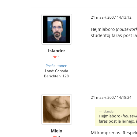
21 maart 2007 14:13:12
Hejmlaboro (
housewor
studentoj faras post la
Islander
1
Profiel tonen
Land: Canada
Berichten: 128
21 maart 2007 14:18:24
Islander:
Hejmlaboro (
housew
faras post la lernejo, 
Mielo
Mi komprenas. Respek