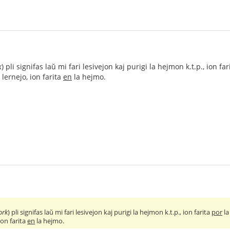
k
) pli signifas laŭ mi fari lesivejon kaj purigi la hejmon k.t.p., ion fa
 lernejo, ion farita
en
la hejmo.
ork
) pli signifas laŭ mi fari lesivejon kaj purigi la hejmon k.t.p., ion farita
por
la
ion farita
en
la hejmo.