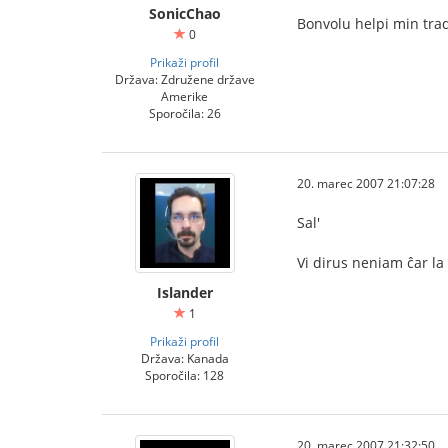
SonicChao
Bonvolu helpi min trad
0
Prikaži profil
Država: Združene države
Amerike
Sporočila: 26
20. marec 2007 21:07:28
Sal'
Vi dirus neniam ĉar l
Islander
1
Prikaži profil
Država: Kanada
Sporočila: 128
20. marec 2007 21:32:50