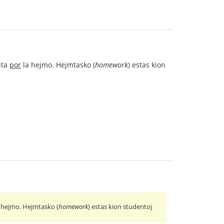
rita
por
la hejmo. Hejmtasko (
homework
) estas kion
 hejmo. Hejmtasko (
homework
) estas kion studentoj