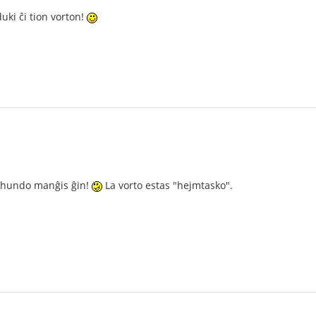
uki ĉi tion vorton!
a hundo manĝis ĝin!
La vorto estas "hejmtasko".