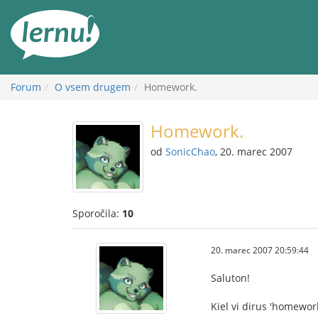
K
vsebini
Forum
O vsem drugem
Homework.
Homework.
od
SonicChao
, 20. marec 2007
Sporočila:
10
20. marec 2007 20:59:44
Saluton!
Kiel vi dirus 'homewor