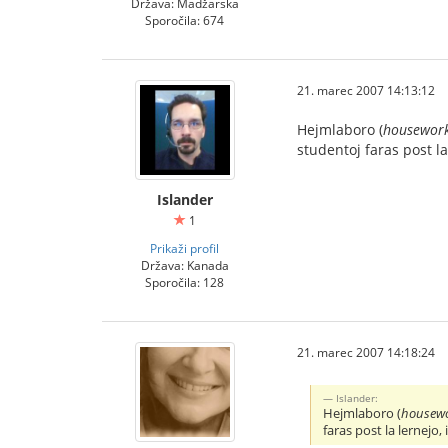
Država: Madžarska
Sporočila: 674
21. marec 2007 14:13:12
Hejmlaboro (
housewor
studentoj faras post la
Islander
1
Prikaži profil
Država: Kanada
Sporočila: 128
21. marec 2007 14:18:24
Islander:
Hejmlaboro (
housew
faras post la lernejo, 