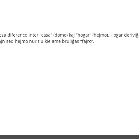
sa diferenco inter “casa” (domo) kaj “hogar” (hejmo). Hogar deriviĝa
n sed hejmo nur tiu kie ame bruliĝas “fajro”.