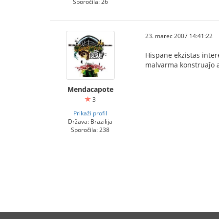
Sporočila: 26
23. marec 2007 14:41:22
Hispane ekzistas intere
malvarma konstruaĵo aj
Mendacapote
3
Prikaži profil
Država: Brazilija
Sporočila: 238