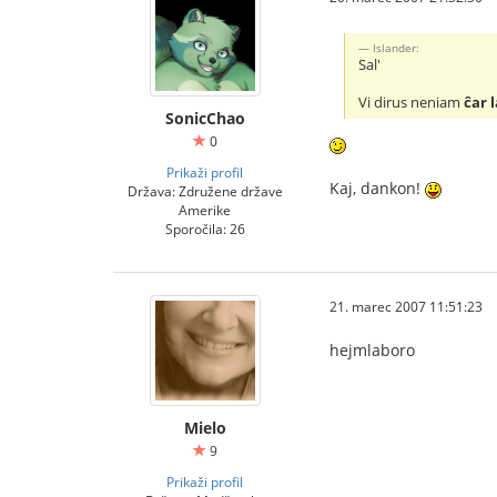
Islander:
Sal'
Vi dirus neniam
ĉar 
SonicChao
0
Prikaži profil
Kaj, dankon!
Država: Združene države
Amerike
Sporočila: 26
21. marec 2007 11:51:23
hejmlaboro
Mielo
9
Prikaži profil