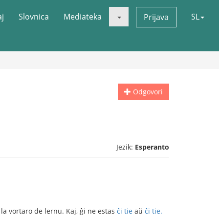
aj
Slovnica
Mediateka
SL
Prijava
Odgovori
Jezik:
Esperanto
a vortaro de lernu. Kaj, ĝi ne estas
ĉi tie
aŭ
ĉi tie.