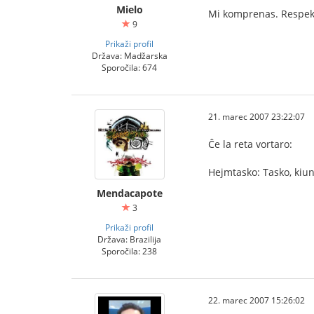
Mielo
Mi komprenas. Respek
9
Prikaži profil
Država: Madžarska
Sporočila: 674
21. marec 2007 23:22:07
Ĉe la reta vortaro:
Hejmtasko: Tasko, kiun
Mendacapote
3
Prikaži profil
Država: Brazilija
Sporočila: 238
22. marec 2007 15:26:02