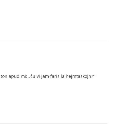
ton apud mi: „ĉu vi jam faris la hejmtaskojn?“