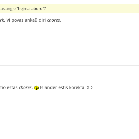
stas angle "hejma laboro"?
rk
. Vi povas ankaŭ diri
chores
.
 tio estas
chores
.
Islander estis korekta. XD