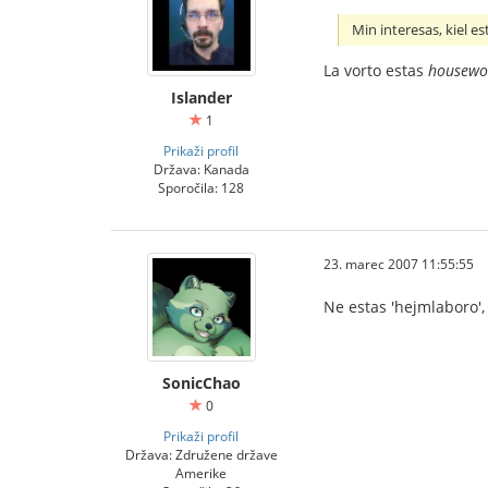
Min interesas, kiel e
La vorto estas
housewo
Islander
1
Prikaži profil
Država: Kanada
Sporočila: 128
23. marec 2007 11:55:55
Ne estas 'hejmlaboro',
SonicChao
0
Prikaži profil
Država: Združene države
Amerike