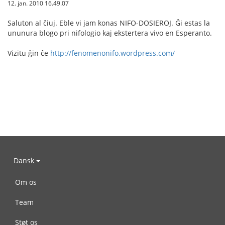
12. jan. 2010 16.49.07
Saluton al ĉiuj. Eble vi jam konas NIFO-DOSIEROJ. Ĝi estas la
ununura blogo pri nifologio kaj ekstertera vivo en Esperanto.
Vizitu ĝin ĉe
http://fenomenonifo.wordpress.com/
Dansk
Om os
Team
Støt os