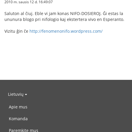
2010 m. sausis 12 d. 16:49:07
Saluton al ĉiuj. Eble vi jam konas NIFO-DOSIEROJ. Ĝi estas la
ununura blogo pri nifologio kaj ekstertera vivo en Esperanto.
Vizitu ĝin ĉe
http://fenomenonifo.wordpress.com/
Lietuvių
Apie mus
Komanda
Paremkite mus