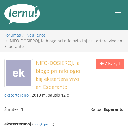
Į
turinį
Meni
Forumas
Naujienos
NIFO-DOSIEROJ, la blogo pri nifologio kaj ekstertera vivo en
Esperanto
NIFO-DOSIEROJ, la
Atsakyti
blogo pri nifologio
kaj ekstertera vivo
en Esperanto
eksterteranoj
, 2010 m. sausis 12 d.
Žinutės:
1
Kalba:
Esperanto
eksterteranoj
(
Rodyti profilį
)