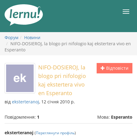
До
змісту
Мен
Форум
Новини
NIFO-DOSIEROJ, la blogo pri nifologio kaj ekstertera vivo en
Esperanto
NIFO-DOSIEROJ, la
Відповісти
blogo pri nifologio
kaj ekstertera vivo
en Esperanto
від
eksterteranoj
, 12 січня 2010 р.
Повідомлення:
1
Мова:
Esperanto
eksterteranoj
(
Переглянути профіль
)