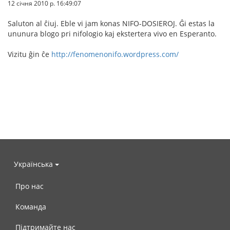
12 січня 2010 р. 16:49:07
Saluton al ĉiuj. Eble vi jam konas NIFO-DOSIEROJ. Ĝi estas la
ununura blogo pri nifologio kaj ekstertera vivo en Esperanto.
Vizitu ĝin ĉe
http://fenomenonifo.wordpress.com/
Українська
Про нас
Команда
Підтримайте нас