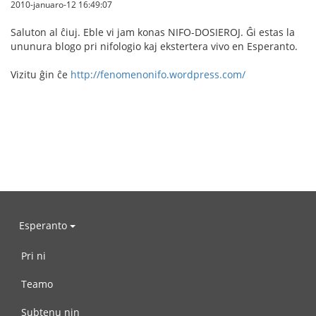
2010-januaro-12 16:49:07
Saluton al ĉiuj. Eble vi jam konas NIFO-DOSIEROJ. Ĝi estas la
ununura blogo pri nifologio kaj ekstertera vivo en Esperanto.
Vizitu ĝin ĉe
http://fenomenonifo.wordpress.com/
Esperanto
Pri ni
Teamo
Subtenu nin