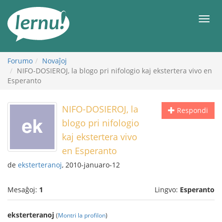
Al
la
Men
enhavo
Forumo
Novaĵoj
NIFO-DOSIEROJ, la blogo pri nifologio kaj ekstertera vivo en
Esperanto
NIFO-DOSIEROJ, la
Respondi
blogo pri nifologio
kaj ekstertera vivo
en Esperanto
de
eksterteranoj
, 2010-januaro-12
Mesaĝoj:
1
Lingvo:
Esperanto
eksterteranoj
(
Montri la profilon
)