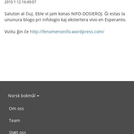
2010 1 12 16:49:07
Saluton al ĉiuj. Eble vi jam konas NIFO-DOSIEROJ. Ĝi estas la
ununura blogo pri nifologio kaj ekstertera vivo en Esperanto.
Vizitu ĝin ĉe
http://fenomenonifo.wordpress.com/
Norsk bokmål
Om oss
Team
Støtt oss