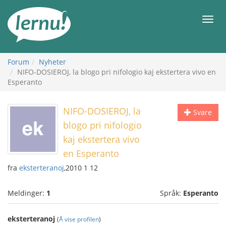
Til
innholdet
Meny
Forum
Nyheter
NIFO-DOSIEROJ, la blogo pri nifologio kaj ekstertera vivo en
Esperanto
NIFO-DOSIEROJ, la
Svare
blogo pri nifologio
kaj ekstertera vivo
en Esperanto
fra
eksterteranoj
,2010 1 12
Meldinger:
1
Språk:
Esperanto
eksterteranoj
(
Å vise profilen
)