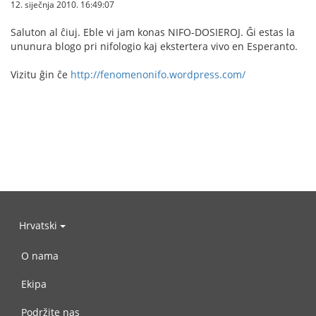
12. siječnja 2010. 16:49:07
Saluton al ĉiuj. Eble vi jam konas NIFO-DOSIEROJ. Ĝi estas la
ununura blogo pri nifologio kaj ekstertera vivo en Esperanto.
Vizitu ĝin ĉe
http://fenomenonifo.wordpress.com/
Hrvatski
O nama
Ekipa
Podržite nas