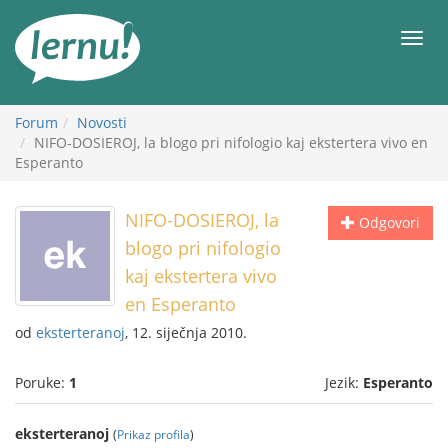
Sadržaj
Meni
Forum
Novosti
NIFO-DOSIEROJ, la blogo pri nifologio kaj ekstertera vivo en
Esperanto
NIFO-DOSIEROJ, la
Odgovori
blogo pri nifologio
kaj ekstertera vivo
en Esperanto
od
eksterteranoj
, 12. siječnja 2010.
Poruke:
1
Jezik:
Esperanto
eksterteranoj
(
Prikaz profila
)