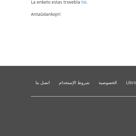
La enketo estas trovebla
tie
.
Antaŭdankojn!
Libr
الخصوصية
شروط الإستخدام
اتصل بنا