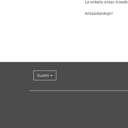
La enketo estas trove
Antaŭdankojn!
Suomi