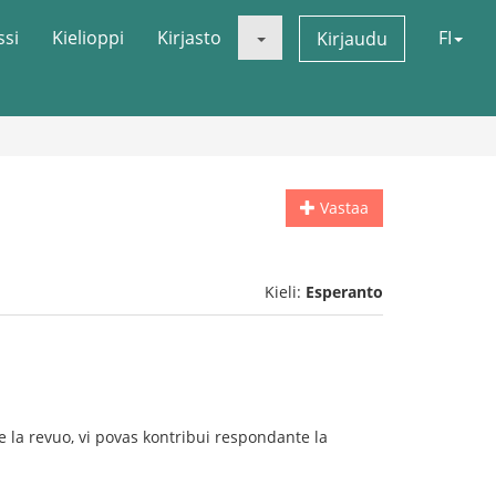
ssi
Kielioppi
Kirjasto
FI
Kirjaudu
Vastaa
Kieli:
Esperanto
 la revuo, vi povas kontribui respondante la