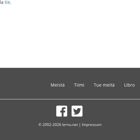
bla
tie
.
Meistä
Tiimi
Tue meitä
Libro
© 2002-2026 lernu.net |
Impressum