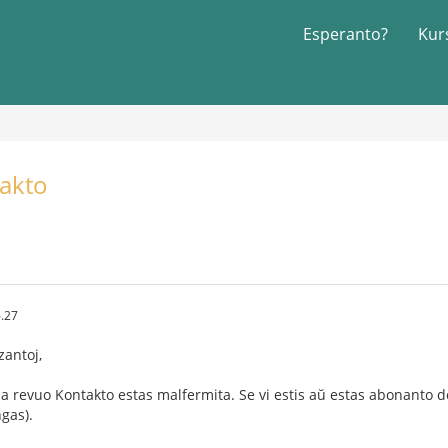
Esperanto?
Kur
takto
.27
zantoj,
 revuo Kontakto estas malfermita. Se vi estis aŭ estas abonanto de
gas).