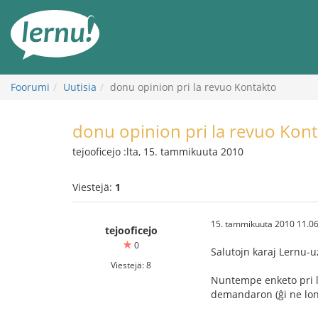
Tästä
sisältöön
Foorumi
Uutisia
donu opinion pri la revuo Kontakto
donu opinion pri la revuo Kon
tejooficejo :lta, 15. tammikuuta 2010
Viestejä:
1
15. tammikuuta 2010 11.06
tejooficejo
0
Salutojn karaj Lernu-u
Viestejä: 8
Nuntempe enketo pri la
demandaron (ĝi ne lon