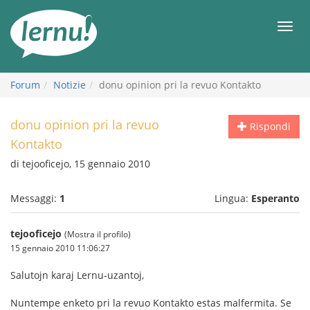
Vai
all’indice
Men
Forum
Notizie
donu opinion pri la revuo Kontakto
donu opinion pri la revuo
Rispondi
Kontakto
di tejooficejo, 15 gennaio 2010
Messaggi:
1
Lingua:
Esperanto
tejooficejo
(Mostra il profilo)
15 gennaio 2010 11:06:27
Salutojn karaj Lernu-uzantoj,
Nuntempe enketo pri la revuo Kontakto estas malfermita. Se