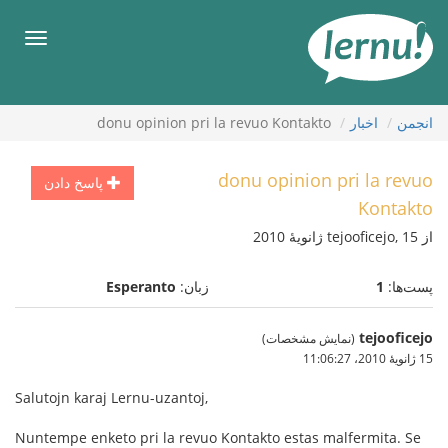
رود
ه
فهرس
حتوا
انجمن
اخبار
donu opinion pri la revuo Kontakto
donu opinion pri la revuo
پاسخ دادن
Kontakto
از tejooficejo, 15 ژانویهٔ 2010
پست‌ها:
1
زبان:
Esperanto
tejooficejo
(نمایش مشخصات)
15 ژانویهٔ 2010،‏ 11:06:27
Salutojn karaj Lernu-uzantoj,
Nuntempe enketo pri la revuo Kontakto estas malfermita. Se