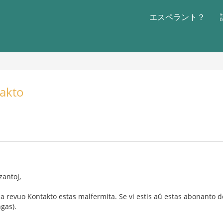
エスペラント？
takto
zantoj,
 revuo Kontakto estas malfermita. Se vi estis aŭ estas abonanto de
gas).