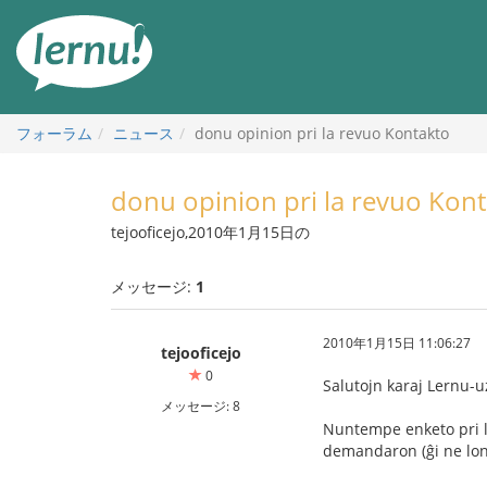
目
次
へ
フォーラム
ニュース
donu opinion pri la revuo Kontakto
donu opinion pri la revuo Kon
tejooficejo,2010年1月15日の
メッセージ:
1
2010年1月15日 11:06:27
tejooficejo
0
Salutojn karaj Lernu-u
メッセージ: 8
Nuntempe enketo pri la
demandaron (ĝi ne lon