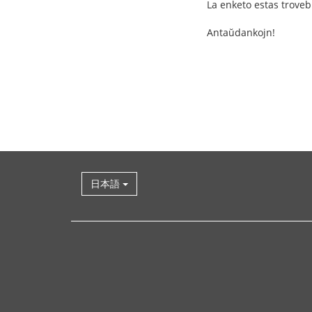
La enketo estas trove
Antaŭdankojn!
日本語