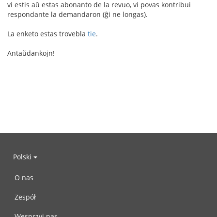
vi estis aŭ estas abonanto de la revuo, vi povas kontribui
respondante la demandaron (ĝi ne longas).
La enketo estas trovebla
tie
.
Antaŭdankojn!
Polski
O nas
Zespół
Wesprzyj nas