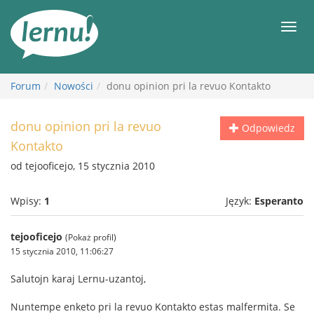
Więcej
Men
Forum
Nowości
donu opinion pri la revuo Kontakto
donu opinion pri la revuo
Odpowiedz
Kontakto
od tejooficejo, 15 stycznia 2010
Wpisy:
1
Język:
Esperanto
tejooficejo
(Pokaż profil)
15 stycznia 2010, 11:06:27
Salutojn karaj Lernu-uzantoj,
Nuntempe enketo pri la revuo Kontakto estas malfermita. Se