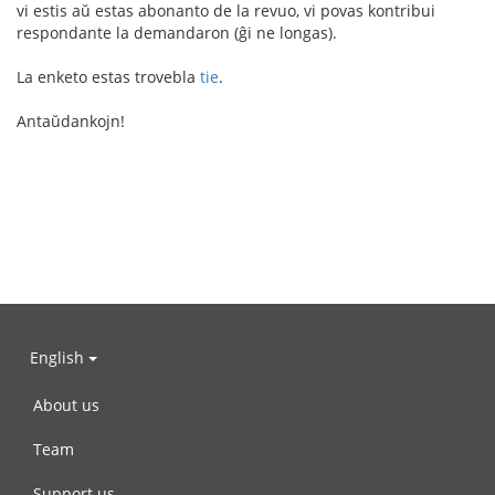
vi estis aŭ estas abonanto de la revuo, vi povas kontribui
respondante la demandaron (ĝi ne longas).
La enketo estas trovebla
tie
.
Antaŭdankojn!
English
About us
Team
Support us