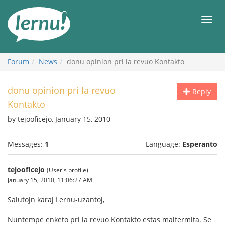
Skip
to
Men
the
content
Forum
News
donu opinion pri la revuo Kontakto
donu opinion pri la revuo
Reply
Kontakto
by tejooficejo, January 15, 2010
Messages:
1
Language:
Esperanto
tejooficejo
(User's profile)
January 15, 2010, 11:06:27 AM
Salutojn karaj Lernu-uzantoj,
Nuntempe enketo pri la revuo Kontakto estas malfermita. Se