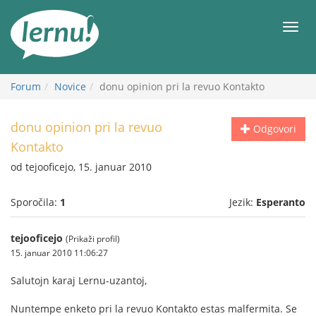
K
vsebini
Meni
Forum
Novice
donu opinion pri la revuo Kontakto
donu opinion pri la revuo
Odgovori
Kontakto
od tejooficejo, 15. januar 2010
Sporočila:
1
Jezik:
Esperanto
tejooficejo
(Prikaži profil)
15. januar 2010 11:06:27
Salutojn karaj Lernu-uzantoj,
Nuntempe enketo pri la revuo Kontakto estas malfermita. Se