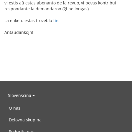
vi estis aŭ estas abonanto de la revuo, vi povas kontribui
respondante la demandaron (ĝi ne longas).
La enketo estas trovebla
tie
.
Antaŭdankojn!
Slovenščina
O nas
Delovna skupina
Podprite nas