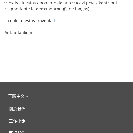
vi estis aŭ estas abonanto de la revuo, vi povas kontribui
respondante la demandaron (ĝi ne longas).
La enketo estas trovebla
tie
.
Antaŭdankojn!
正體中文
關於我們
工作小組
支持我們