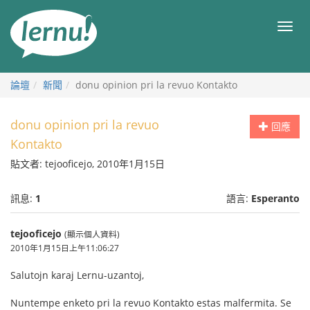
前
往
目
目
錄
錄
論壇
新聞
donu opinion pri la revuo Kontakto
donu opinion pri la revuo
回應
Kontakto
貼文者: tejooficejo, 2010年1月15日
訊息:
1
語言:
Esperanto
tejooficejo
(顯示個人資料)
2010年1月15日上午11:06:27
Salutojn karaj Lernu-uzantoj,
Nuntempe enketo pri la revuo Kontakto estas malfermita. Se