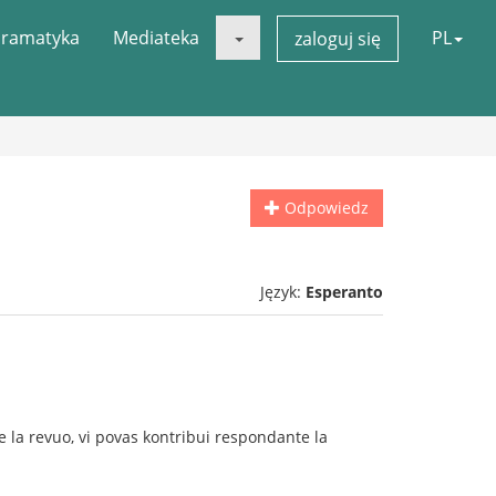
ramatyka
Mediateka
PL
zaloguj się
Odpowiedz
Język:
Esperanto
 la revuo, vi povas kontribui respondante la