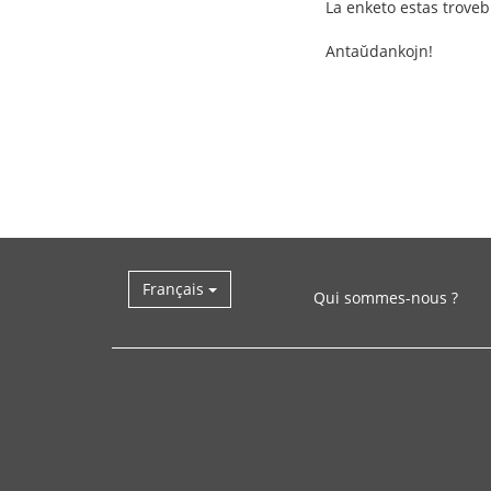
La enketo estas trove
Antaŭdankojn!
Français
Qui sommes-nous ?