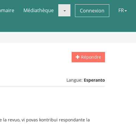
maire
Médiathèque
FR
Connexion
Répondre
Langue:
Esperanto
 la revuo, vi povas kontribui respondante la