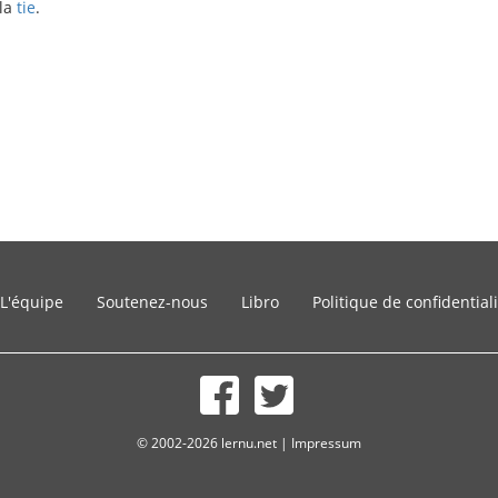
bla
tie
.
L'équipe
Soutenez-nous
Libro
Politique de confidential
© 2002-2026 lernu.net |
Impressum