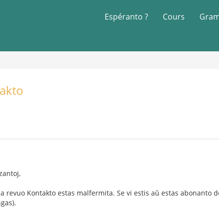
Espéranto ?
Cours
Gram
takto
zantoj,
 revuo Kontakto estas malfermita. Se vi estis aŭ estas abonanto de
gas).