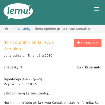
Späť
na
Men
obsah
Fórum
Novinky
donu opinion pri la revuo Kontakto
donu opinion pri la revuo
Odpovedať
Kontakto
od tejooficejo, 15. januára 2010
Príspevky:
1
Jazyk:
Esperanto
tejooficejo
(Zobraziť profil)
15. januára 2010 11:06:27
Salutojn karaj Lernu-uzantoj,
Nuntempe enketo pri la revuo Kontakto estas malfermita. Se