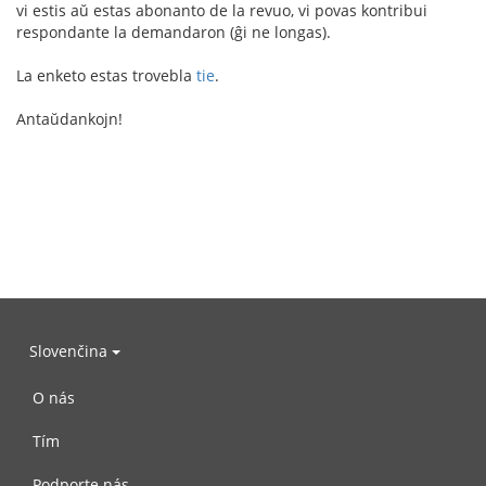
vi estis aŭ estas abonanto de la revuo, vi povas kontribui
respondante la demandaron (ĝi ne longas).
La enketo estas trovebla
tie
.
Antaŭdankojn!
Slovenčina
O nás
Tím
Podporte nás