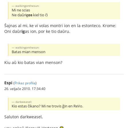
walkingonthesun:
Mi ne scias
Ne daŭr
ig
os
kiel tio ĉi
Ŝajnas al mi, ke vi volas montri ion en la estonteco. Krome:
Oni daŭr
ig
as ion, por ke tio daŭru.
walkingonthesun:
Batas mian menson
Kiu aŭ kio batas vian menson?
Espi
(
Prikaz profila
)
26. veljače 2010. 17:34:40
darkweasel:
Kio estas ĉikano? Mi ne trovis ĝin en ReVo.
Saluton darkweasel,