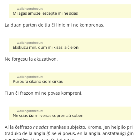
walkingonthesun:
Mi agas amuz
e
, escepte mi ne scias
La duan parton de tiu ĉi linio mi ne komprenas.
walkingonthesun:
Ekskuzu min, dum mi kisas la ĉielo
n
Ne forgesu la akuzativon.
walkingonthesun:
Purpura ĉikano ĉiom ĉirkaŭ
Tiun ĉi frazon mi ne povas kompreni.
walkingonthesun:
Ne scias
ĉu
mi venas supren aŭ suben
Al la ĉeffrazo
ne scias
mankas subjekto. Krome, jen helpilo pri
traduko de la angla
if
: Se vi povus, en la angla, anstataŭigi ĝin
per
whether
, tiam uzu
ĉu
kaj ne
se
.