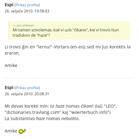
Espi
(
Prikaz profila
)
26. veljače 2010. 19:58:03
jan aleksan:
Mi tamen scivolemas, kial vi uzis "ĉikano", kie vi trovis tiun
tradukon de "haze"?
Li trovis ĝin en "lernu!"-Vortaro (en-eo), sed mi ĵus korektis la
eraron.
Amike
Espi
(
Prikaz profila
)
26. veljače 2010. 20:08:31
Mi devas korekti min:
to haze
nomas
ĉikani
! (laŭ "LEO",
"dictionaries.travlang.com" kaj "woerterbuch.info")
La substantivo
haze
nomas
nebuleto
.
Amike