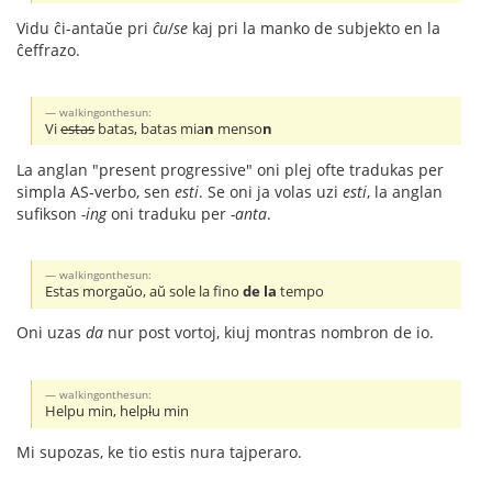
Vidu ĉi-antaŭe pri
ĉu
/
se
kaj pri la manko de subjekto en la
ĉeffrazo.
walkingonthesun:
Vi
estas
batas, batas mia
n
menso
n
La anglan "present progressive" oni plej ofte tradukas per
simpla AS-verbo, sen
esti
. Se oni ja volas uzi
esti
, la anglan
sufikson
-ing
oni traduku per
-anta
.
walkingonthesun:
Estas morgaŭo, aŭ sole la fino
de la
tempo
Oni uzas
da
nur post vortoj, kiuj montras nombron de io.
walkingonthesun:
Helpu min, help
l
u min
Mi supozas, ke tio estis nura tajperaro.