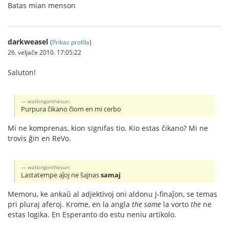
Batas mian menson
darkweasel
(
Prikaz profila
)
26. veljače 2010. 17:05:22
Saluton!
walkingonthesun:
Purpura ĉikano ĉiom en mi cerbo
Mi ne komprenas, kion signifas tio. Kio estas ĉikano? Mi ne
trovis ĝin en ReVo.
walkingonthesun:
Lastatempe aĵoj ne ŝajnas
samaj
Memoru, ke ankaŭ al adjektivoj oni aldonu J-finaĵon, se temas
pri pluraj aferoj. Krome, en la angla
the same
la vorto
the
ne
estas logika. En Esperanto do estu neniu artikolo.