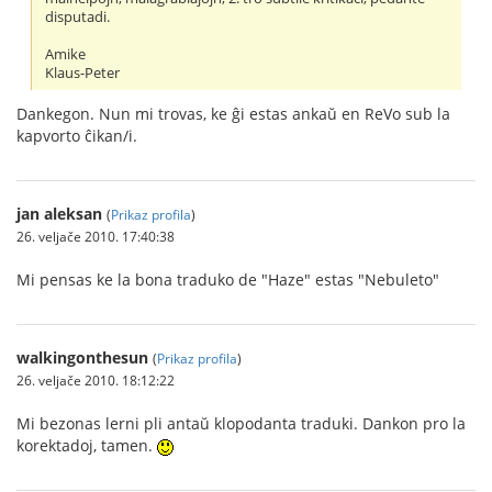
disputadi.
Amike
Klaus-Peter
Dankegon. Nun mi trovas, ke ĝi estas ankaŭ en ReVo sub la
kapvorto ĉikan/i.
jan aleksan
(
Prikaz profila
)
26. veljače 2010. 17:40:38
Mi pensas ke la bona traduko de "Haze" estas "Nebuleto"
walkingonthesun
(
Prikaz profila
)
26. veljače 2010. 18:12:22
Mi bezonas lerni pli antaŭ klopodanta traduki. Dankon pro la
korektadoj, tamen.