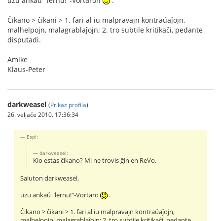
uzu ankaŭ "lernu!"-Vortaron
.
Ĉikano > ĉikani > 1. fari al iu malpravajn kontraŭaĵojn,
malhelpojn, malagrablaĵojn; 2. tro subtile kritikaĉi, pedante
disputadi.
Amike
Klaus-Peter
darkweasel
(
Prikaz profila
)
26. veljače 2010. 17:36:34
Espi:
darkweasel:
Kio estas ĉikano? Mi ne trovis ĝin en ReVo.
Saluton darkweasel,
uzu ankaŭ "lernu!"-Vortaro
.
Ĉikano > ĉikani > 1. fari al iu malpravajn kontraŭaĵojn,
malhelpojn, malagrablaĵojn; 2. tro subtile kritikaĉi, pedante