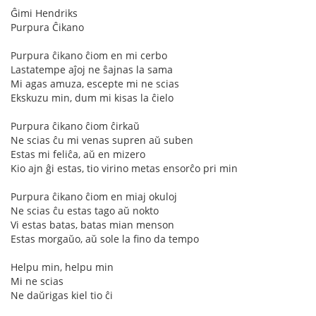
Ĝimi Hendriks
Purpura Ĉikano
Purpura ĉikano ĉiom en mi cerbo
Lastatempe aĵoj ne ŝajnas la sama
Mi agas amuza, escepte mi ne scias
Ekskuzu min, dum mi kisas la ĉielo
Purpura ĉikano ĉiom ĉirkaŭ
Ne scias ĉu mi venas supren aŭ suben
Estas mi feliĉa, aŭ en mizero
Kio ajn ĝi estas, tio virino metas ensorĉo pri min
Purpura ĉikano ĉiom en miaj okuloj
Ne scias ĉu estas tago aŭ nokto
Vi estas batas, batas mian menson
Estas morgaŭo, aŭ sole la fino da tempo
Helpu min, helpu min
Mi ne scias
Ne daŭrigas kiel tio ĉi