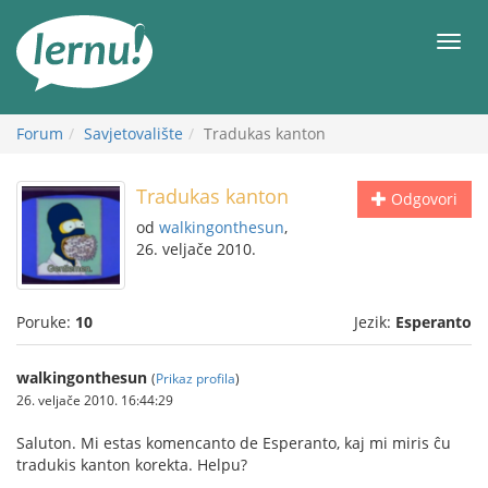
Sadržaj
Meni
Forum
Savjetovalište
Tradukas kanton
Tradukas kanton
Odgovori
od
walkingonthesun
,
26. veljače 2010.
Poruke:
10
Jezik:
Esperanto
walkingonthesun
(
Prikaz profila
)
26. veljače 2010. 16:44:29
Saluton. Mi estas komencanto de Esperanto, kaj mi miris ĉu
tradukis kanton korekta. Helpu?