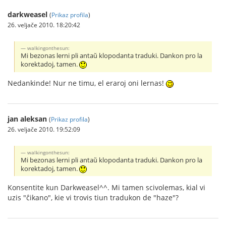
darkweasel
(
Prikaz profila
)
26. veljače 2010. 18:20:42
walkingonthesun:
Mi bezonas lerni pli antaŭ klopodanta traduki. Dankon pro la
korektadoj, tamen.
Nedankinde! Nur ne timu, el eraroj oni lernas!
jan aleksan
(
Prikaz profila
)
26. veljače 2010. 19:52:09
walkingonthesun:
Mi bezonas lerni pli antaŭ klopodanta traduki. Dankon pro la
korektadoj, tamen.
Konsentite kun Darkweasel^^. Mi tamen scivolemas, kial vi
uzis "ĉikano", kie vi trovis tiun tradukon de "haze"?