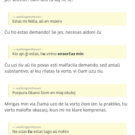
walkingonthesun:
Estas mi feliĉa, aŭ en mizero
Ĉu tio estas demando? Se jes, necesas aldoni
ĉu
.
walkingonthesun:
Kio ajn ĝi estas, ti
u
virino
ensorĉas min
Ĉu uzi
tiu
aŭ
tio
povas esti malfacila demando, sed antaŭ
substantivo, al kiu rilatas la vorto, vi ĉiam uzu
tiu
.
walkingonthesun:
Purpura ĉikano ĉiom en miaj okuloj
Mirigas min via ĉiama uzo de la vorto
ĉiom
(en la praktiko, tiu
vorto malofte okazas), kiun mi ne klare komprenas.
walkingonthesun:
Ne scias
ĉu
estas tago aŭ nokto