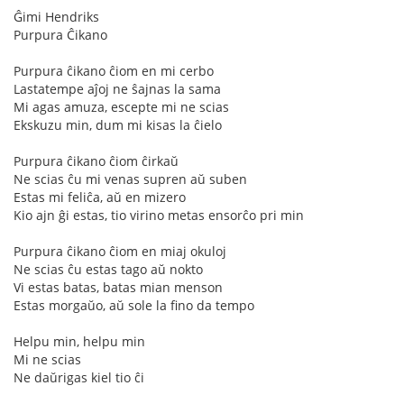
Ĝimi Hendriks
Purpura Ĉikano
Purpura ĉikano ĉiom en mi cerbo
Lastatempe aĵoj ne ŝajnas la sama
Mi agas amuza, escepte mi ne scias
Ekskuzu min, dum mi kisas la ĉielo
Purpura ĉikano ĉiom ĉirkaŭ
Ne scias ĉu mi venas supren aŭ suben
Estas mi feliĉa, aŭ en mizero
Kio ajn ĝi estas, tio virino metas ensorĉo pri min
Purpura ĉikano ĉiom en miaj okuloj
Ne scias ĉu estas tago aŭ nokto
Vi estas batas, batas mian menson
Estas morgaŭo, aŭ sole la fino da tempo
Helpu min, helpu min
Mi ne scias
Ne daŭrigas kiel tio ĉi