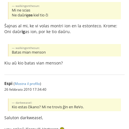
walkingonthesun:
Mi ne scias
Ne daŭr
ig
os
kiel tio ĉi
Ŝajnas al mi, ke vi volas montri ion en la estonteco. Krome:
Oni daŭr
ig
as ion, por ke tio daŭru.
walkingonthesun:
Batas mian menson
Kiu aŭ kio batas vian menson?
Espi
(
Mostra il profilo
)
26 febbraio 2010 17:34:40
darkweasel:
Kio estas ĉikano? Mi ne trovis ĝin en ReVo.
Saluton darkweasel,