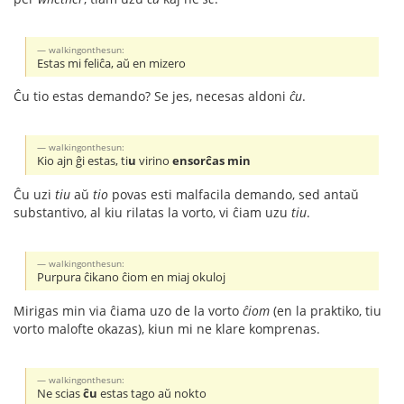
walkingonthesun:
Estas mi feliĉa, aŭ en mizero
Ĉu tio estas demando? Se jes, necesas aldoni
ĉu
.
walkingonthesun:
Kio ajn ĝi estas, ti
u
virino
ensorĉas min
Ĉu uzi
tiu
aŭ
tio
povas esti malfacila demando, sed antaŭ
substantivo, al kiu rilatas la vorto, vi ĉiam uzu
tiu
.
walkingonthesun:
Purpura ĉikano ĉiom en miaj okuloj
Mirigas min via ĉiama uzo de la vorto
ĉiom
(en la praktiko, tiu
vorto malofte okazas), kiun mi ne klare komprenas.
walkingonthesun:
Ne scias
ĉu
estas tago aŭ nokto