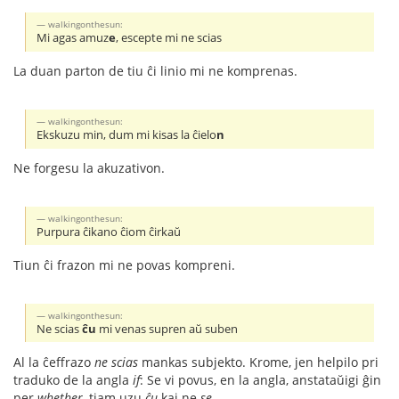
walkingonthesun:
Mi agas amuz
e
, escepte mi ne scias
La duan parton de tiu ĉi linio mi ne komprenas.
walkingonthesun:
Ekskuzu min, dum mi kisas la ĉielo
n
Ne forgesu la akuzativon.
walkingonthesun:
Purpura ĉikano ĉiom ĉirkaŭ
Tiun ĉi frazon mi ne povas kompreni.
walkingonthesun:
Ne scias
ĉu
mi venas supren aŭ suben
Al la ĉeffrazo
ne scias
mankas subjekto. Krome, jen helpilo pri
traduko de la angla
if
: Se vi povus, en la angla, anstataŭigi ĝin
per
whether
, tiam uzu
ĉu
kaj ne
se
.