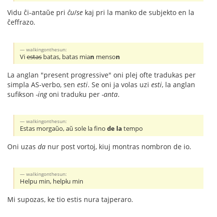
Vidu ĉi-antaŭe pri
ĉu
/
se
kaj pri la manko de subjekto en la
ĉeffrazo.
walkingonthesun:
Vi
estas
batas, batas mia
n
menso
n
La anglan "present progressive" oni plej ofte tradukas per
simpla AS-verbo, sen
esti
. Se oni ja volas uzi
esti
, la anglan
sufikson
-ing
oni traduku per
-anta
.
walkingonthesun:
Estas morgaŭo, aŭ sole la fino
de la
tempo
Oni uzas
da
nur post vortoj, kiuj montras nombron de io.
walkingonthesun:
Helpu min, help
l
u min
Mi supozas, ke tio estis nura tajperaro.