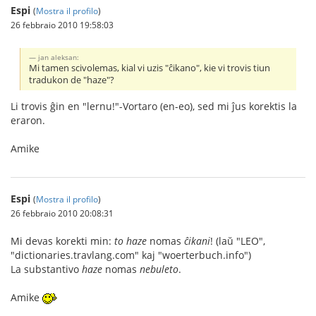
Espi
(
Mostra il profilo
)
26 febbraio 2010 19:58:03
jan aleksan:
Mi tamen scivolemas, kial vi uzis "ĉikano", kie vi trovis tiun
tradukon de "haze"?
Li trovis ĝin en "lernu!"-Vortaro (en-eo), sed mi ĵus korektis la
eraron.
Amike
Espi
(
Mostra il profilo
)
26 febbraio 2010 20:08:31
Mi devas korekti min:
to haze
nomas
ĉikani
! (laŭ "LEO",
"dictionaries.travlang.com" kaj "woerterbuch.info")
La substantivo
haze
nomas
nebuleto
.
Amike