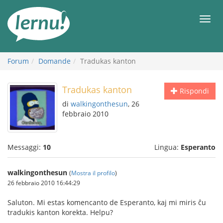
Vai
all’indice
Men
Forum
Domande
Tradukas kanton
Tradukas kanton
Rispondi
di
walkingonthesun
, 26
febbraio 2010
Messaggi:
10
Lingua:
Esperanto
walkingonthesun
(
Mostra il profilo
)
26 febbraio 2010 16:44:29
Saluton. Mi estas komencanto de Esperanto, kaj mi miris ĉu
tradukis kanton korekta. Helpu?