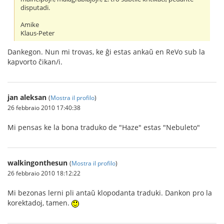
disputadi.
Amike
Klaus-Peter
Dankegon. Nun mi trovas, ke ĝi estas ankaŭ en ReVo sub la
kapvorto ĉikan/i.
jan aleksan
(
Mostra il profilo
)
26 febbraio 2010 17:40:38
Mi pensas ke la bona traduko de "Haze" estas "Nebuleto"
walkingonthesun
(
Mostra il profilo
)
26 febbraio 2010 18:12:22
Mi bezonas lerni pli antaŭ klopodanta traduki. Dankon pro la
korektadoj, tamen.