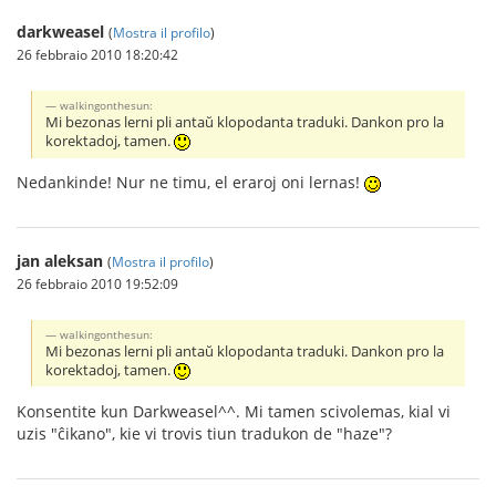
darkweasel
(
Mostra il profilo
)
26 febbraio 2010 18:20:42
walkingonthesun:
Mi bezonas lerni pli antaŭ klopodanta traduki. Dankon pro la
korektadoj, tamen.
Nedankinde! Nur ne timu, el eraroj oni lernas!
jan aleksan
(
Mostra il profilo
)
26 febbraio 2010 19:52:09
walkingonthesun:
Mi bezonas lerni pli antaŭ klopodanta traduki. Dankon pro la
korektadoj, tamen.
Konsentite kun Darkweasel^^. Mi tamen scivolemas, kial vi
uzis "ĉikano", kie vi trovis tiun tradukon de "haze"?