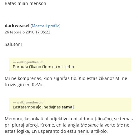
Batas mian menson
darkweasel
(
Mostra il profilo
)
26 febbraio 2010 17:05:22
Saluton!
walkingonthesun:
Purpura ĉikano ĉiom en mi cerbo
Mi ne komprenas, kion signifas tio. Kio estas ĉikano? Mi ne
trovis ĝin en ReVo.
walkingonthesun:
Lastatempe aĵoj ne ŝajnas
samaj
Memoru, ke ankaŭ al adjektivoj oni aldonu J-finaĵon, se temas
pri pluraj aferoj. Krome, en la angla
the same
la vorto
the
ne
estas logika. En Esperanto do estu neniu artikolo.