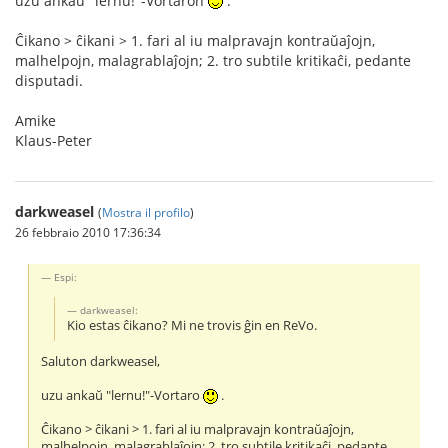
uzu ankaŭ "lernu!"-Vortaron
.
Ĉikano > ĉikani > 1. fari al iu malpravajn kontraŭaĵojn,
malhelpojn, malagrablaĵojn; 2. tro subtile kritikaĉi, pedante
disputadi.
Amike
Klaus-Peter
darkweasel
(
Mostra il profilo
)
26 febbraio 2010 17:36:34
Espi:
darkweasel:
Kio estas ĉikano? Mi ne trovis ĝin en ReVo.
Saluton darkweasel,
uzu ankaŭ "lernu!"-Vortaro
.
Ĉikano > ĉikani > 1. fari al iu malpravajn kontraŭaĵojn,
malhelpojn, malagrablaĵojn; 2. tro subtile kritikaĉi, pedante