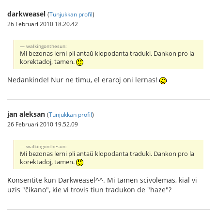
darkweasel
(
Tunjukkan profil
)
26 Februari 2010 18.20.42
walkingonthesun:
Mi bezonas lerni pli antaŭ klopodanta traduki. Dankon pro la
korektadoj, tamen.
Nedankinde! Nur ne timu, el eraroj oni lernas!
jan aleksan
(
Tunjukkan profil
)
26 Februari 2010 19.52.09
walkingonthesun:
Mi bezonas lerni pli antaŭ klopodanta traduki. Dankon pro la
korektadoj, tamen.
Konsentite kun Darkweasel^^. Mi tamen scivolemas, kial vi
uzis "ĉikano", kie vi trovis tiun tradukon de "haze"?