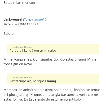
Batas mian menson
darkweasel
(
Tunjukkan profil
)
26 Februari 2010 17.05.22
Saluton!
walkingonthesun:
Purpura ĉikano ĉiom en mi cerbo
Mi ne komprenas, kion signifas tio. Kio estas ĉikano? Mi ne
trovis ĝin en ReVo.
walkingonthesun:
Lastatempe aĵoj ne ŝajnas
samaj
Memoru, ke ankaŭ al adjektivoj oni aldonu J-finaĵon, se temas
pri pluraj aferoj. Krome, en la angla
the same
la vorto
the
ne
estas logika. En Esperanto do estu neniu artikolo.