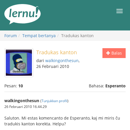
Ke
daftar
Men
isi
Forum
Tempat bertanya
Tradukas kanton
Tradukas kanton
Balas
dari
walkingonthesun
,
26 Februari 2010
Pesan:
10
Bahasa:
Esperanto
walkingonthesun
(
Tunjukkan profil
)
26 Februari 2010 16.44.29
Saluton. Mi estas komencanto de Esperanto, kaj mi miris ĉu
tradukis kanton korekta. Helpu?