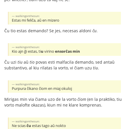
walkingonthesun:
Estas mi feliĉa, aŭ en mizero
Ĉu tio estas demando? Se jes, necesas aldoni
ĉu
.
walkingonthesun:
Kio ajn ĝi estas, ti
u
virino
ensorĉas min
Ĉu uzi
tiu
aŭ
tio
povas esti malfacila demando, sed antaŭ
substantivo, al kiu rilatas la vorto, vi ĉiam uzu
tiu
.
walkingonthesun:
Purpura ĉikano ĉiom en miaj okuloj
Mirigas min via ĉiama uzo de la vorto
ĉiom
(en la praktiko, tiu
vorto malofte okazas), kiun mi ne klare komprenas.
walkingonthesun:
Ne scias
ĉu
estas tago aŭ nokto