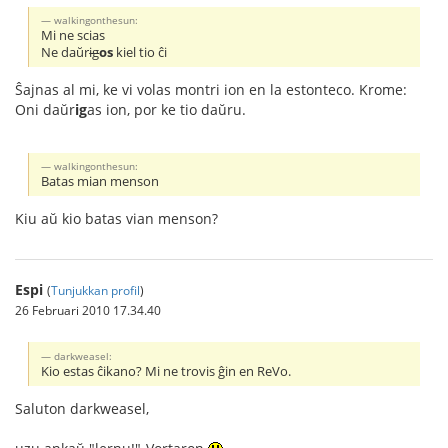
walkingonthesun:
Mi ne scias
Ne daŭr
ig
os
kiel tio ĉi
Ŝajnas al mi, ke vi volas montri ion en la estonteco. Krome:
Oni daŭr
ig
as ion, por ke tio daŭru.
walkingonthesun:
Batas mian menson
Kiu aŭ kio batas vian menson?
Espi
(
Tunjukkan profil
)
26 Februari 2010 17.34.40
darkweasel:
Kio estas ĉikano? Mi ne trovis ĝin en ReVo.
Saluton darkweasel,