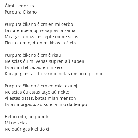
Ĝimi Hendriks
Purpura Ĉikano
Purpura ĉikano ĉiom en mi cerbo
Lastatempe aĵoj ne ŝajnas la sama
Mi agas amuza, escepte mi ne scias
Ekskuzu min, dum mi kisas la ĉielo
Purpura ĉikano ĉiom ĉirkaŭ
Ne scias ĉu mi venas supren aŭ suben
Estas mi feliĉa, aŭ en mizero
Kio ajn ĝi estas, tio virino metas ensorĉo pri min
Purpura ĉikano ĉiom en miaj okuloj
Ne scias ĉu estas tago aŭ nokto
Vi estas batas, batas mian menson
Estas morgaŭo, aŭ sole la fino da tempo
Helpu min, helpu min
Mi ne scias
Ne daŭrigas kiel tio ĉi