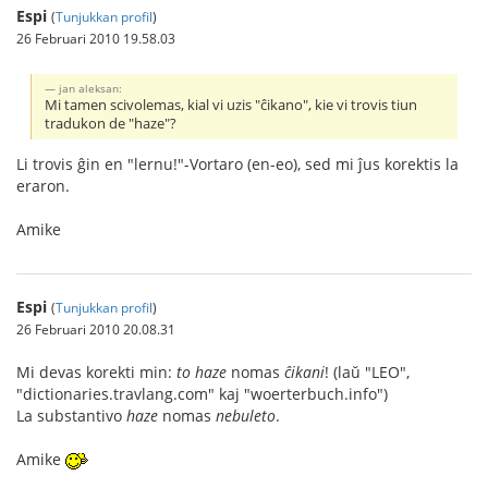
Espi
(
Tunjukkan profil
)
26 Februari 2010 19.58.03
jan aleksan:
Mi tamen scivolemas, kial vi uzis "ĉikano", kie vi trovis tiun
tradukon de "haze"?
Li trovis ĝin en "lernu!"-Vortaro (en-eo), sed mi ĵus korektis la
eraron.
Amike
Espi
(
Tunjukkan profil
)
26 Februari 2010 20.08.31
Mi devas korekti min:
to haze
nomas
ĉikani
! (laŭ "LEO",
"dictionaries.travlang.com" kaj "woerterbuch.info")
La substantivo
haze
nomas
nebuleto
.
Amike