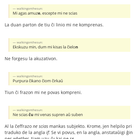
walkingonthesun:
Mi agas amuz
e
, escepte mi ne scias
La duan parton de tiu ĉi linio mi ne komprenas.
walkingonthesun:
Ekskuzu min, dum mi kisas la ĉielo
n
Ne forgesu la akuzativon.
walkingonthesun:
Purpura ĉikano ĉiom ĉirkaŭ
Tiun ĉi frazon mi ne povas kompreni.
walkingonthesun:
Ne scias
ĉu
mi venas supren aŭ suben
Al la ĉeffrazo
ne scias
mankas subjekto. Krome, jen helpilo pri
traduko de la angla
if
: Se vi povus, en la angla, anstataŭigi ĝin
per
whether
, tiam uzu
ĉu
kaj ne
se
.