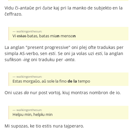
Vidu ĉi-antaŭe pri
ĉu
/
se
kaj pri la manko de subjekto en la
ĉeffrazo.
walkingonthesun:
Vi
estas
batas, batas mia
n
menso
n
La anglan "present progressive" oni plej ofte tradukas per
simpla AS-verbo, sen
esti
. Se oni ja volas uzi
esti
, la anglan
sufikson
-ing
oni traduku per
-anta
.
walkingonthesun:
Estas morgaŭo, aŭ sole la fino
de la
tempo
Oni uzas
da
nur post vortoj, kiuj montras nombron de io.
walkingonthesun:
Helpu min, help
l
u min
Mi supozas, ke tio estis nura tajperaro.