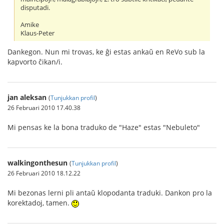
disputadi.
Amike
Klaus-Peter
Dankegon. Nun mi trovas, ke ĝi estas ankaŭ en ReVo sub la
kapvorto ĉikan/i.
jan aleksan
(
Tunjukkan profil
)
26 Februari 2010 17.40.38
Mi pensas ke la bona traduko de "Haze" estas "Nebuleto"
walkingonthesun
(
Tunjukkan profil
)
26 Februari 2010 18.12.22
Mi bezonas lerni pli antaŭ klopodanta traduki. Dankon pro la
korektadoj, tamen.