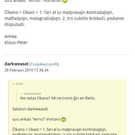
uzu ankaŭ "lernu!"-Vortaron
.
Ĉikano > ĉikani > 1. fari al iu malpravajn kontraŭaĵojn,
malhelpojn, malagrablaĵojn; 2. tro subtile kritikaĉi, pedante
disputadi.
Amike
Klaus-Peter
darkweasel
(
Tunjukkan profil
)
26 Februari 2010 17.36.34
Espi:
darkweasel:
Kio estas ĉikano? Mi ne trovis ĝin en ReVo.
Saluton darkweasel,
uzu ankaŭ "lernu!"-Vortaro
.
Ĉikano > ĉikani > 1. fari al iu malpravajn kontraŭaĵojn,
malhelpojn, malagrablaĵojn; 2. tro subtile kritikaĉi, pedante