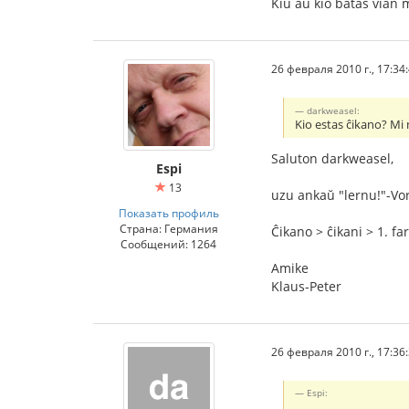
Kiu aŭ kio batas vian
26 февраля 2010 г., 17:34
darkweasel:
Kio estas ĉikano? Mi 
Saluton darkweasel,
Espi
13
uzu ankaŭ "lernu!"-Vo
Показать профиль
Страна: Германия
Ĉikano > ĉikani > 1. fa
Сообщений: 1264
Amike
Klaus-Peter
26 февраля 2010 г., 17:36
Espi: