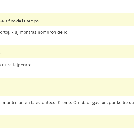
le la fino
de la
tempo
ortoj, kiuj montras nombron de io.
n
s nura tajperaro.
i
las montri ion en la estonteco. Krome: Oni daŭr
ig
as ion, por ke tio d