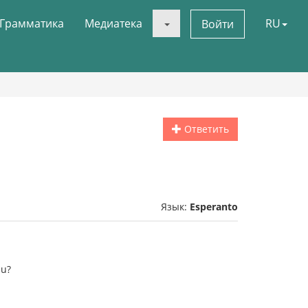
Грамматика
Медиатека
RU
Войти
Ответить
Язык:
Esperanto
pu?