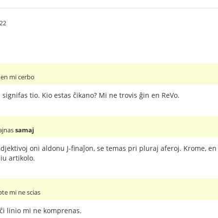
:22
 en mi cerbo
signifas tio. Kio estas ĉikano? Mi ne trovis ĝin en ReVo.
ajnas
samaj
jektivoj oni aldonu J-finaĵon, se temas pri pluraj aferoj. Krome, en
u artikolo.
pte mi ne scias
ĉi linio mi ne komprenas.