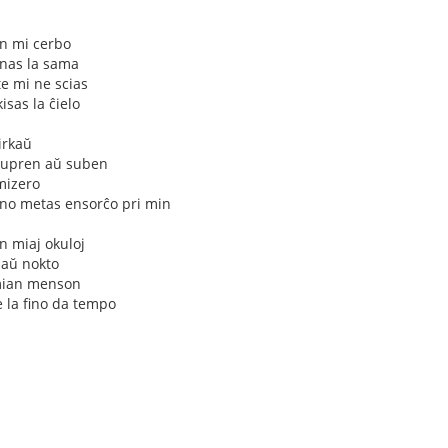
n mi cerbo
jnas la sama
e mi ne scias
sas la ĉielo
irkaŭ
 supren aŭ suben
 mizero
irino metas ensorĉo pri min
n miaj okuloj
 aŭ nokto
 mian menson
 la fino da tempo