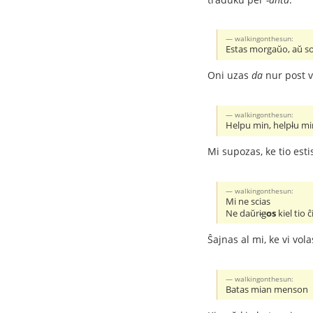
walkingonthesun:
Estas morgaŭo, aŭ so
Oni uzas
da
nur post v
walkingonthesun:
Helpu min, help
l
u mi
Mi supozas, ke tio esti
walkingonthesun:
Mi ne scias
Ne daŭr
ig
os
kiel tio ĉ
Ŝajnas al mi, ke vi vo
walkingonthesun:
Batas mian menson