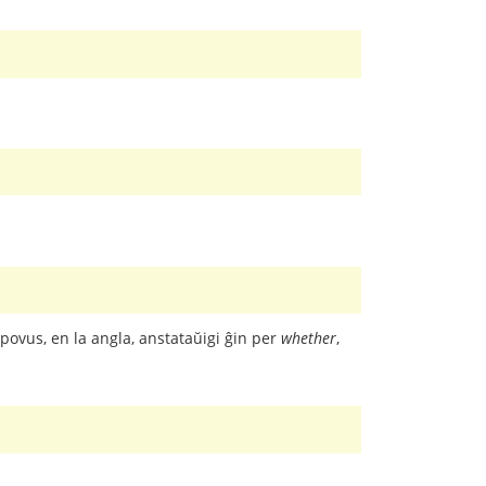
i povus, en la angla, anstataŭigi ĝin per
whether
,