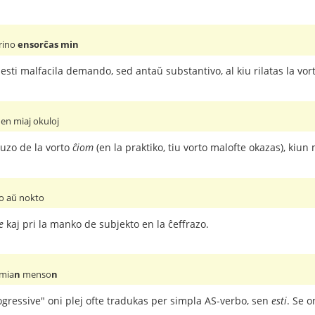
rino
ensorĉas min
esti malfacila demando, sed antaŭ substantivo, al kiu rilatas la vor
en miaj okuloj
 uzo de la vorto
ĉiom
(en la praktiko, tiu vorto malofte okazas), kiu
o aŭ nokto
e
kaj pri la manko de subjekto en la ĉeffrazo.
 mia
n
menso
n
gressive" oni plej ofte tradukas per simpla AS-verbo, sen
esti
. Se o