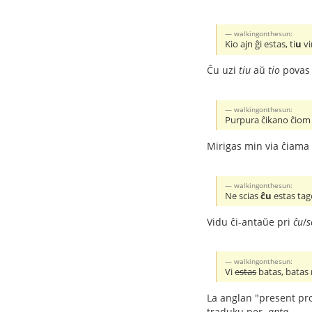
walkingonthesun:
Kio ajn ĝi estas, ti
u
vi
Ĉu uzi
tiu
aŭ
tio
povas 
walkingonthesun:
Purpura ĉikano ĉiom 
Mirigas min via ĉiama
walkingonthesun:
Ne scias
ĉu
estas tag
Vidu ĉi-antaŭe pri
ĉu
/
s
walkingonthesun:
Vi
estas
batas, batas
La anglan "present pro
traduku per
-anta
.