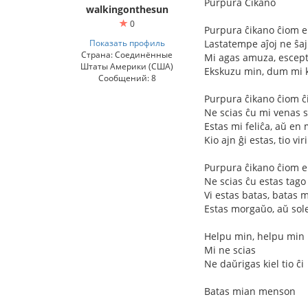
Purpura Ĉikano
walkingonthesun
0
Purpura ĉikano ĉiom e
Показать профиль
Lastatempe aĵoj ne ŝa
Страна: Соединённые
Mi agas amuza, escept
Штаты Америки (США)
Ekskuzu min, dum mi ki
Сообщений: 8
Purpura ĉikano ĉiom ĉ
Ne scias ĉu mi venas
Estas mi feliĉa, aŭ en
Kio ajn ĝi estas, tio v
Purpura ĉikano ĉiom e
Ne scias ĉu estas tago
Vi estas batas, batas
Estas morgaŭo, aŭ sole
Helpu min, helpu min
Mi ne scias
Ne daŭrigas kiel tio ĉi
Batas mian menson