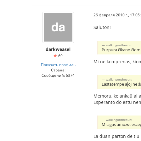
26 февраля 2010 г., 17:05
Saluton!
walkingonthesun:
darkweasel
Purpura ĉikano ĉiom
69
Mi ne komprenas, kion 
Показать профиль
Страна:
Сообщений: 6374
walkingonthesun:
Lastatempe aĵoj ne ŝ
Memoru, ke ankaŭ al ad
Esperanto do estu neni
walkingonthesun:
Mi agas amuz
e
, esce
La duan parton de tiu 