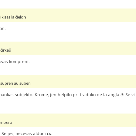
isas la ĉielo
n
on.
ĉirkaŭ
povas kompreni.
 supren aŭ suben
ankas subjekto. Krome, jen helpilo pri traduko de la angla
if
: Se v
n mizero
 Se jes, necesas aldoni
ĉu
.