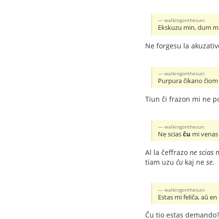
walkingonthesun:
Ekskuzu min, dum mi k
Ne forgesu la akuzativ
walkingonthesun:
Purpura ĉikano ĉiom 
Tiun ĉi frazon mi ne 
walkingonthesun:
Ne scias
ĉu
mi venas
Al la ĉeffrazo
ne scias
m
tiam uzu
ĉu
kaj ne
se
.
walkingonthesun:
Estas mi feliĉa, aŭ e
Ĉu tio estas demando?