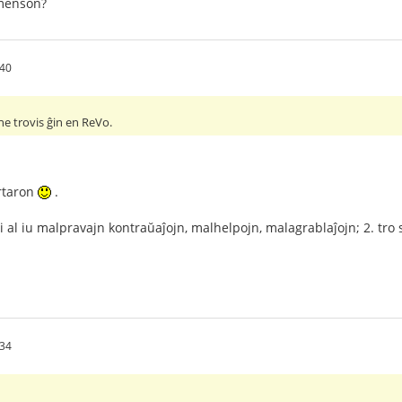
 menson?
:40
ne trovis ĝin en ReVo.
rtaron
.
ri al iu malpravajn kontraŭaĵojn, malhelpojn, malagrablaĵojn; 2. tro 
:34