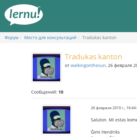
К
содержанию
Форум
Место для консультаций
Tradukas kanton
Tradukas kanton
от
walkingonthesun
, 26 февраля 20
Сообщений:
10
26 февраля 2010 г., 16:44
Saluton. Mi estas kome
Ĝimi Hendriks