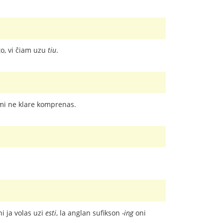
to, vi ĉiam uzu
tiu
.
n mi ne klare komprenas.
ni ja volas uzi
esti
, la anglan sufikson
-ing
oni