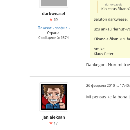
darkweasel:
Kio estas ĉikano
darkweasel
Saluton darkweasel,
69
Показать профиль
uzu ankaŭ "lernu!"-V
Страна:
Сообщений: 6374
Ĉikano > ĉikani > 1. f
Amike
Klaus-Peter
Dankegon. Nun mi trova
26 февраля 2010 г., 17:40
Mi pensas ke la bona 
jan aleksan
17