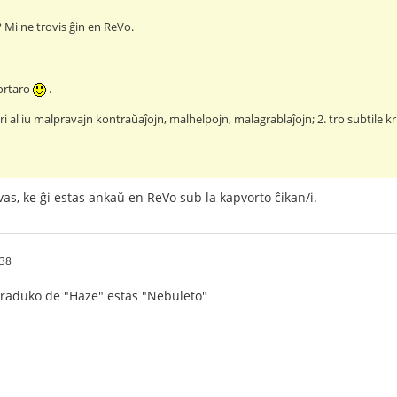
? Mi ne trovis ĝin en ReVo.
ortaro
.
ari al iu malpravajn kontraŭaĵojn, malhelpojn, malagrablaĵojn; 2. tro subtile kr
s, ke ĝi estas ankaŭ en ReVo sub la kapvorto ĉikan/i.
:38
traduko de "Haze" estas "Nebuleto"