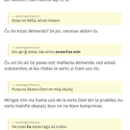
walkingonthesun:
Estas mi feliĉa, aŭ en mizero
Ĉu tio estas demando? Se jes, necesas aldoni
ĉu
.
walkingonthesun:
Kio ajn ĝi estas, ti
u
virino
ensorĉas min
Ĉu uzi
tiu
aŭ
tio
povas esti malfacila demando, sed antaŭ
substantivo, al kiu rilatas la vorto, vi ĉiam uzu
tiu
.
walkingonthesun:
Purpura ĉikano ĉiom en miaj okuloj
Mirigas min via ĉiama uzo de la vorto
ĉiom
(en la praktiko, tiu
vorto malofte okazas), kiun mi ne klare komprenas.
walkingonthesun:
Ne scias
ĉu
estas tago aŭ nokto