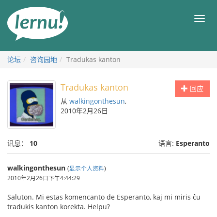
去
目
目
錄
录
頁
论坛
咨询园地
Tradukas kanton
Tradukas kanton
回应
从
walkingonthesun
,
2010年2月26日
讯息：
10
语言:
Esperanto
walkingonthesun
(
显示个人资料
)
2010年2月26日下午4:44:29
Saluton. Mi estas komencanto de Esperanto, kaj mi miris ĉu
tradukis kanton korekta. Helpu?