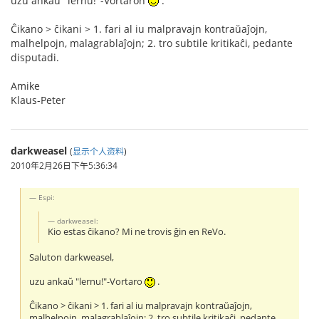
uzu ankaŭ "lernu!"-Vortaron
.
Ĉikano > ĉikani > 1. fari al iu malpravajn kontraŭaĵojn,
malhelpojn, malagrablaĵojn; 2. tro subtile kritikaĉi, pedante
disputadi.
Amike
Klaus-Peter
darkweasel
(
显示个人资料
)
2010年2月26日下午5:36:34
Espi:
darkweasel:
Kio estas ĉikano? Mi ne trovis ĝin en ReVo.
Saluton darkweasel,
uzu ankaŭ "lernu!"-Vortaro
.
Ĉikano > ĉikani > 1. fari al iu malpravajn kontraŭaĵojn,
malhelpojn, malagrablaĵojn; 2. tro subtile kritikaĉi, pedante