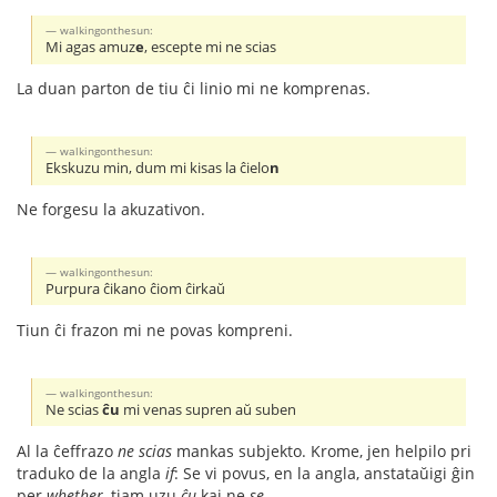
walkingonthesun:
Mi agas amuz
e
, escepte mi ne scias
La duan parton de tiu ĉi linio mi ne komprenas.
walkingonthesun:
Ekskuzu min, dum mi kisas la ĉielo
n
Ne forgesu la akuzativon.
walkingonthesun:
Purpura ĉikano ĉiom ĉirkaŭ
Tiun ĉi frazon mi ne povas kompreni.
walkingonthesun:
Ne scias
ĉu
mi venas supren aŭ suben
Al la ĉeffrazo
ne scias
mankas subjekto. Krome, jen helpilo pri
traduko de la angla
if
: Se vi povus, en la angla, anstataŭigi ĝin
per
whether
, tiam uzu
ĉu
kaj ne
se
.