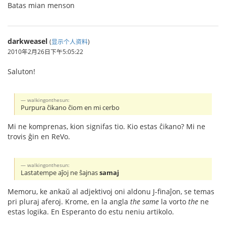
Batas mian menson
darkweasel
(
显示个人资料
)
2010年2月26日下午5:05:22
Saluton!
walkingonthesun:
Purpura ĉikano ĉiom en mi cerbo
Mi ne komprenas, kion signifas tio. Kio estas ĉikano? Mi ne
trovis ĝin en ReVo.
walkingonthesun:
Lastatempe aĵoj ne ŝajnas
samaj
Memoru, ke ankaŭ al adjektivoj oni aldonu J-finaĵon, se temas
pri pluraj aferoj. Krome, en la angla
the same
la vorto
the
ne
estas logika. En Esperanto do estu neniu artikolo.