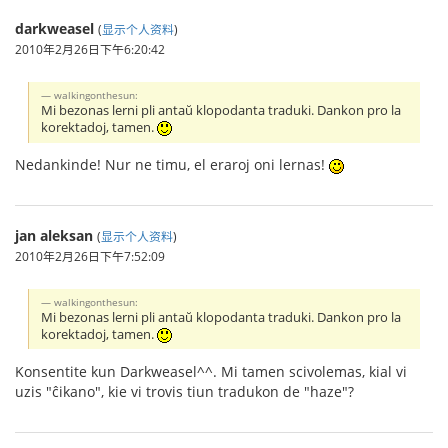
darkweasel
(
显示个人资料
)
2010年2月26日下午6:20:42
walkingonthesun:
Mi bezonas lerni pli antaŭ klopodanta traduki. Dankon pro la
korektadoj, tamen.
Nedankinde! Nur ne timu, el eraroj oni lernas!
jan aleksan
(
显示个人资料
)
2010年2月26日下午7:52:09
walkingonthesun:
Mi bezonas lerni pli antaŭ klopodanta traduki. Dankon pro la
korektadoj, tamen.
Konsentite kun Darkweasel^^. Mi tamen scivolemas, kial vi
uzis "ĉikano", kie vi trovis tiun tradukon de "haze"?