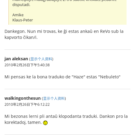
disputadi.
Amike
Klaus-Peter
Dankegon. Nun mi trovas, ke ĝi estas ankaŭ en ReVo sub la
kapvorto ĉikan/i.
jan aleksan
(
显示个人资料
)
2010年2月26日下午5:40:38
Mi pensas ke la bona traduko de "Haze" estas "Nebuleto"
walkingonthesun
(
显示个人资料
)
2010年2月26日下午6:12:22
Mi bezonas lerni pli antaŭ klopodanta traduki. Dankon pro la
korektadoj, tamen.