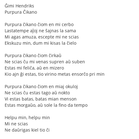
Ĝimi Hendriks
Purpura Ĉikano
Purpura ĉikano ĉiom en mi cerbo
Lastatempe aĵoj ne ŝajnas la sama
Mi agas amuza, escepte mi ne scias
Ekskuzu min, dum mi kisas la ĉielo
Purpura ĉikano ĉiom ĉirkaŭ
Ne scias ĉu mi venas supren aŭ suben
Estas mi feliĉa, aŭ en mizero
Kio ajn ĝi estas, tio virino metas ensorĉo pri min
Purpura ĉikano ĉiom en miaj okuloj
Ne scias ĉu estas tago aŭ nokto
Vi estas batas, batas mian menson
Estas morgaŭo, aŭ sole la fino da tempo
Helpu min, helpu min
Mi ne scias
Ne daŭrigas kiel tio ĉi