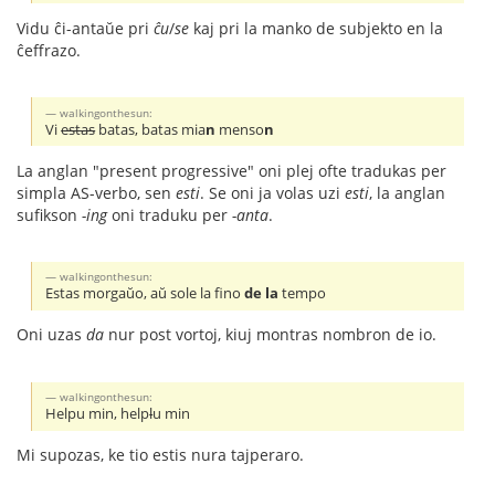
Vidu ĉi-antaŭe pri
ĉu
/
se
kaj pri la manko de subjekto en la
ĉeffrazo.
walkingonthesun:
Vi
estas
batas, batas mia
n
menso
n
La anglan "present progressive" oni plej ofte tradukas per
simpla AS-verbo, sen
esti
. Se oni ja volas uzi
esti
, la anglan
sufikson
-ing
oni traduku per
-anta
.
walkingonthesun:
Estas morgaŭo, aŭ sole la fino
de la
tempo
Oni uzas
da
nur post vortoj, kiuj montras nombron de io.
walkingonthesun:
Helpu min, help
l
u min
Mi supozas, ke tio estis nura tajperaro.