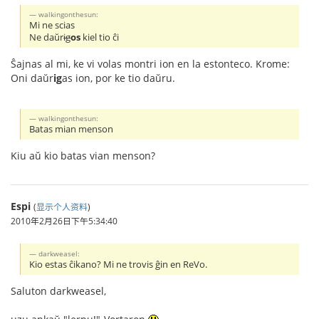
walkingonthesun:
Mi ne scias
Ne daŭr
ig
os
kiel tio ĉi
Ŝajnas al mi, ke vi volas montri ion en la estonteco. Krome:
Oni daŭr
ig
as ion, por ke tio daŭru.
walkingonthesun:
Batas mian menson
Kiu aŭ kio batas vian menson?
Espi
(
显示个人资料
)
2010年2月26日下午5:34:40
darkweasel:
Kio estas ĉikano? Mi ne trovis ĝin en ReVo.
Saluton darkweasel,