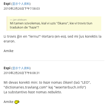
Espi
(
显示个人资料
)
2010年2月26日下午7:58:03
jan aleksan:
Mi tamen scivolemas, kial vi uzis "ĉikano", kie vi trovis tiun
tradukon de "haze"?
Li trovis ĝin en "lernu!"-Vortaro (en-eo), sed mi ĵus korektis la
eraron.
Amike
Espi
(
显示个人资料
)
2010年2月26日下午8:08:31
Mi devas korekti min:
to haze
nomas
ĉikani
! (laŭ "LEO",
"dictionaries.travlang.com" kaj "woerterbuch.info")
La substantivo
haze
nomas
nebuleto
.
Amike