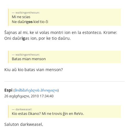
walkingonthesun:
Mi ne scias
Ne daŭr
ig
os
kiel tio ĉi
Ŝajnas al mi, ke vi volas montri ion en la estonteco. Krome:
Oni daŭr
ig
as ion, por ke tio daŭru.
walkingonthesun:
Batas mian menson
Kiu aŭ kio batas vian menson?
Espi
(
მომხმარებლის პროფილი
)
26 თებერვალი, 2010 17:34:40
darkweasel:
Kio estas ĉikano? Mi ne trovis ĝin en ReVo.
Saluton darkweasel,