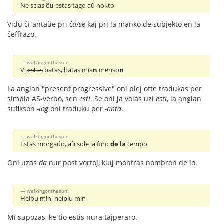
Ne scias
ĉu
estas tago aŭ nokto
Vidu ĉi-antaŭe pri
ĉu
/
se
kaj pri la manko de subjekto en la
ĉeffrazo.
walkingonthesun:
Vi
estas
batas, batas mia
n
menso
n
La anglan "present progressive" oni plej ofte tradukas per
simpla AS-verbo, sen
esti
. Se oni ja volas uzi
esti
, la anglan
sufikson
-ing
oni traduku per
-anta
.
walkingonthesun:
Estas morgaŭo, aŭ sole la fino
de la
tempo
Oni uzas
da
nur post vortoj, kiuj montras nombron de io.
walkingonthesun:
Helpu min, help
l
u min
Mi supozas, ke tio estis nura tajperaro.