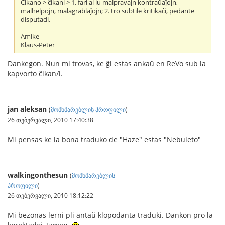
Ĉikano > ĉikani > 1. fari al iu malpravajn kontraŭaĵojn,
malhelpojn, malagrablaĵojn; 2. tro subtile kritikaĉi, pedante
disputadi.
Amike
Klaus-Peter
Dankegon. Nun mi trovas, ke ĝi estas ankaŭ en ReVo sub la
kapvorto ĉikan/i.
jan aleksan
(
მომხმარებლის პროფილი
)
26 თებერვალი, 2010 17:40:38
Mi pensas ke la bona traduko de "Haze" estas "Nebuleto"
walkingonthesun
(
მომხმარებლის
პროფილი
)
26 თებერვალი, 2010 18:12:22
Mi bezonas lerni pli antaŭ klopodanta traduki. Dankon pro la