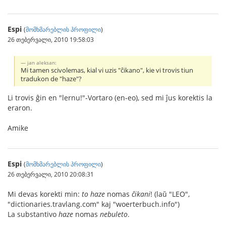
Espi
(
მომხმარებლის პროფილი
)
26 თებერვალი, 2010 19:58:03
jan aleksan:
Mi tamen scivolemas, kial vi uzis "ĉikano", kie vi trovis tiun
tradukon de "haze"?
Li trovis ĝin en "lernu!"-Vortaro (en-eo), sed mi ĵus korektis la
eraron.
Amike
Espi
(
მომხმარებლის პროფილი
)
26 თებერვალი, 2010 20:08:31
Mi devas korekti min:
to haze
nomas
ĉikani
! (laŭ "LEO",
"dictionaries.travlang.com" kaj "woerterbuch.info")
La substantivo
haze
nomas
nebuleto
.