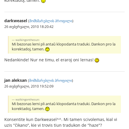
korektadoj, tamen.
darkweasel
(
მომხმარებლის პროფილი
)
26 თებერვალი, 2010 18:20:42
walkingonthesun:
Mi bezonas lerni pli antaŭ klopodanta traduki. Dankon pro la
korektadoj, tamen.
Nedankinde! Nur ne timu, el eraroj oni lernas!
jan aleksan
(
მომხმარებლის პროფილი
)
26 თებერვალი, 2010 19:52:09
walkingonthesun:
Mi bezonas lerni pli antaŭ klopodanta traduki. Dankon pro la
korektadoj, tamen.
Konsentite kun Darkweasel^^. Mi tamen scivolemas, kial vi
uzis "ĉikano", kie vi trovis tiun tradukon de "haze"?