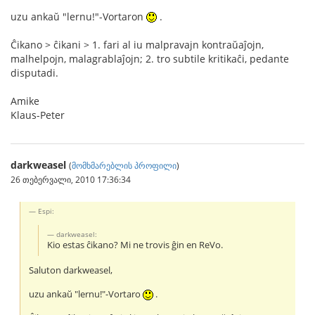
uzu ankaŭ "lernu!"-Vortaron
.
Ĉikano > ĉikani > 1. fari al iu malpravajn kontraŭaĵojn,
malhelpojn, malagrablaĵojn; 2. tro subtile kritikaĉi, pedante
disputadi.
Amike
Klaus-Peter
darkweasel
(
მომხმარებლის პროფილი
)
26 თებერვალი, 2010 17:36:34
Espi:
darkweasel:
Kio estas ĉikano? Mi ne trovis ĝin en ReVo.
Saluton darkweasel,
uzu ankaŭ "lernu!"-Vortaro
.