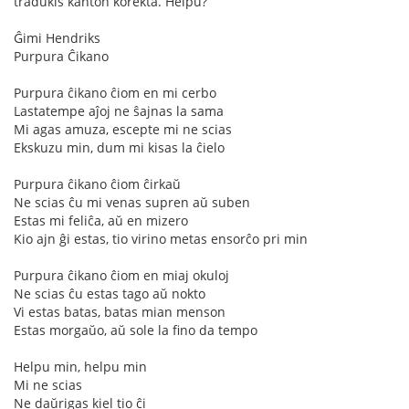
tradukis kanton korekta. Helpu?
Ĝimi Hendriks
Purpura Ĉikano
Purpura ĉikano ĉiom en mi cerbo
Lastatempe aĵoj ne ŝajnas la sama
Mi agas amuza, escepte mi ne scias
Ekskuzu min, dum mi kisas la ĉielo
Purpura ĉikano ĉiom ĉirkaŭ
Ne scias ĉu mi venas supren aŭ suben
Estas mi feliĉa, aŭ en mizero
Kio ajn ĝi estas, tio virino metas ensorĉo pri min
Purpura ĉikano ĉiom en miaj okuloj
Ne scias ĉu estas tago aŭ nokto
Vi estas batas, batas mian menson
Estas morgaŭo, aŭ sole la fino da tempo
Helpu min, helpu min
Mi ne scias
Ne daŭrigas kiel tio ĉi