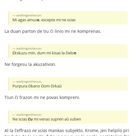
walkingonthesun:
Mi agas amuz
e
, escepte mi ne scias
La duan parton de tiu ĉi linio mi ne komprenas.
walkingonthesun:
Ekskuzu min, dum mi kisas la ĉielo
n
Ne forgesu la akuzativon.
walkingonthesun:
Purpura ĉikano ĉiom ĉirkaŭ
Tiun ĉi frazon mi ne povas kompreni.
walkingonthesun:
Ne scias
ĉu
mi venas supren aŭ suben
Al la ĉeffrazo
ne scias
mankas subjekto. Krome, jen helpilo pri