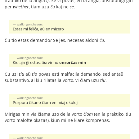
traduko de la angla
if
: Se vi povus, en la angla, anstataŭigi ĝin
per
whether
, tiam uzu
ĉu
kaj ne
se
.
walkingonthesun:
Estas mi feliĉa, aŭ en mizero
Ĉu tio estas demando? Se jes, necesas aldoni
ĉu
.
walkingonthesun:
Kio ajn ĝi estas, ti
u
virino
ensorĉas min
Ĉu uzi
tiu
aŭ
tio
povas esti malfacila demando, sed antaŭ
substantivo, al kiu rilatas la vorto, vi ĉiam uzu
tiu
.
walkingonthesun:
Purpura ĉikano ĉiom en miaj okuloj
Mirigas min via ĉiama uzo de la vorto
ĉiom
(en la praktiko, tiu
vorto malofte okazas), kiun mi ne klare komprenas.
walkingonthesun: