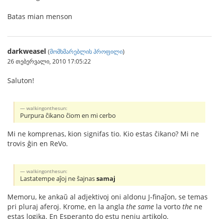
Batas mian menson
darkweasel
(
მომხმარებლის პროფილი
)
26 თებერვალი, 2010 17:05:22
Saluton!
walkingonthesun:
Purpura ĉikano ĉiom en mi cerbo
Mi ne komprenas, kion signifas tio. Kio estas ĉikano? Mi ne
trovis ĝin en ReVo.
walkingonthesun:
Lastatempe aĵoj ne ŝajnas
samaj
Memoru, ke ankaŭ al adjektivoj oni aldonu J-finaĵon, se temas
pri pluraj aferoj. Krome, en la angla
the same
la vorto
the
ne
estas logika. En Esperanto do estu neniu artikolo.