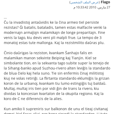
Flago
(
عرض الملف الشخصي
)
27 مارس، 2010 10:33:42 م
...
Ĉu la invadistoj antaŭvidis ke la ĉina armeo tiel persiste
rezistas? Ĝi batalis, bataladis, tamen estas malfacile venki la
modernajn armaĵojn malamikajn de longe preparitajn. Fine
venis la tago, kiu devis veni pli malpli frue. La tempo de 3
monatoj estas tute mallonga. Kaj la rezistmilito daŭras plu.
Ĉinio daŭrigas la reziston, kvankam Ŝanhajo falis en
malamikan manon sekvinte Beiping kaj Tianjin. Kiel se
simbolante tion, en la sekvanta tago subite super la tenejo de
la Sihang-banko apud Suzhou-rivero alten leviĝis la standardo
de blua ĉielo kaj hela suno. Tie sin enfermis ĉinaj militistoj
kiuj ne volas retiriĝi. La flirtanta standardo eklumiĝis la grizan
koron de la urbanoj, kvankam tiu lumo estingiĝis tuj baldaŭ.
Multaj, multaj iris tien por vidi ĝin de trans la rivero, kiu
dividas la koncesian kvartalon de la okupita regiono. Kaj la
koro de C ne diferencis de la alies.
Kun amiko li supreniris sur balkonon de unu el tieaj civitanaj
domoj, kiel faras aliaj, por bone rigardi la standardon. Li tute