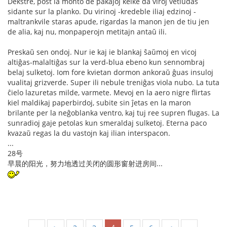
Dekstre, post la monto de pakaĵoj kelke da viroj vetludas
sidante sur la planko. Du virinoj -kredeble iliaj edzinoj -
maltrankvile staras apude, rigardas la manon jen de tiu jen
de alia, kaj nu, monpaperojn metitajn antaŭ ili.
Preskaŭ sen ondoj. Nur ie kaj ie blankaj ŝaŭmoj en vicoj
altiĝas-malaltiĝas sur la verd-blua ebeno kun sennombraj
belaj sulketoj. Iom fore kvietan dormon ankoraŭ ĝuas insuloj
vualitaj grizverde. Super ili nebule treniĝas viola nubo. La tuta
ĉielo lazuretas milde, varmete. Mevoj en la aero nigre flirtas
kiel maldikaj paperbirdoj, subite sin ĵetas en la maron
brilante per la neĝoblanka ventro, kaj tuj ree supren flugas. La
sunradioj gaje petolas kun smeraldaj sulketoj. Eterna paco
kvazaŭ regas la du vastojn kaj ilian interspacon.
...
28号
早晨的阳光，努力地透过关闭的圆形窗射进房间...