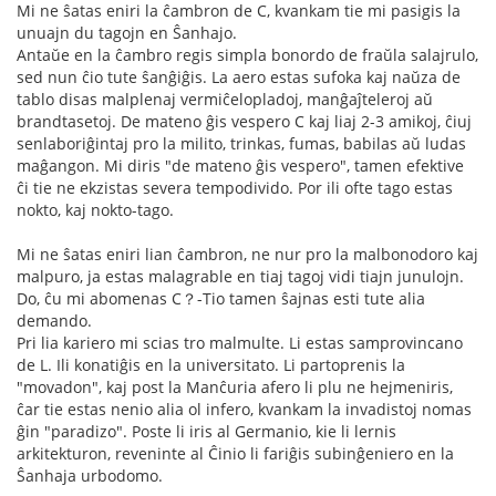
Mi ne ŝatas eniri la ĉambron de C, kvankam tie mi pasigis la
unuajn du tagojn en Ŝanhajo.
Antaŭe en la ĉambro regis simpla bonordo de fraŭla salajrulo,
sed nun ĉio tute ŝanĝiĝis. La aero estas sufoka kaj naŭza de
tablo disas malplenaj vermiĉelopladoj, manĝaĵteleroj aŭ
brandtasetoj. De mateno ĝis vespero C kaj liaj 2-3 amikoj, ĉiuj
senlaboriĝintaj pro la milito, trinkas, fumas, babilas aŭ ludas
maĝangon. Mi diris "de mateno ĝis vespero", tamen efektive
ĉi tie ne ekzistas severa tempodivido. Por ili ofte tago estas
nokto, kaj nokto-tago.
Mi ne ŝatas eniri lian ĉambron, ne nur pro la malbonodoro kaj
malpuro, ja estas malagrable en tiaj tagoj vidi tiajn junulojn.
Do, ĉu mi abomenas C？-Tio tamen ŝajnas esti tute alia
demando.
Pri lia kariero mi scias tro malmulte. Li estas samprovincano
de L. Ili konatiĝis en la universitato. Li partoprenis la
"movadon", kaj post la Manĉuria afero li plu ne hejmeniris,
ĉar tie estas nenio alia ol infero, kvankam la invadistoj nomas
ĝin "paradizo". Poste li iris al Germanio, kie li lernis
arkitekturon, reveninte al Ĉinio li fariĝis subinĝeniero en la
Ŝanhaja urbodomo.