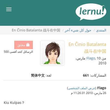
لى
لمحتويات
قائمة
طعام
المنتدى
حول كل شيء آخر
En Ĉinio Batalanta 战斗在中国
En Ĉinio Batalanta
مغلق
战斗在中国
الرسائل كحد أقصى 500
من
Flago
, 10 مارس،
2010
المشاركات:
661
لغة:
简体中文
Flago
(
عرض الملف الشخصي
)
26 مارس، 2010 11:26:31 م
Kiu Kulpas？