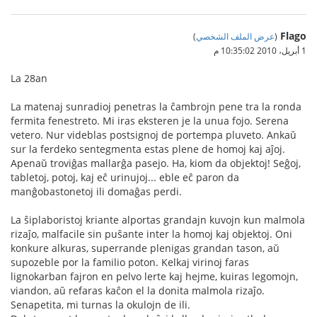
Flago
(
عرض الملف الشخصي
)
1 أبريل، 2010 10:35:02 م
La 28an
La matenaj sunradioj penetras la ĉambrojn pene tra la ronda
fermita fenestreto. Mi iras eksteren je la unua fojo. Serena
vetero. Nur videblas postsignoj de portempa pluveto. Ankaŭ
sur la ferdeko sentegmenta estas plene de homoj kaj aĵoj.
Apenaŭ troviĝas mallarĝa pasejo. Ha, kiom da objektoj! Seĝoj,
tabletoj, potoj, kaj eĉ urinujoj... eble eĉ paron da
manĝobastonetoj ili domaĝas perdi.
La ŝiplaboristoj kriante alportas grandajn kuvojn kun malmola
rizaĵo, malfacile sin puŝante inter la homoj kaj objektoj. Oni
konkure alkuras, superrande plenigas grandan tason, aŭ
supozeble por la familio poton. Kelkaj virinoj faras
lignokarban fajron en pelvo lerte kaj hejme, kuiras legomojn,
viandon, aŭ refaras kaĉon el la donita malmola rizaĵo.
Senapetita, mi turnas la okulojn de ili.