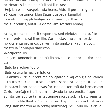
ne rimarkis ke malantaŭ li oni flustras:
-Hej, jen estas suspektinda homo. Vidu, li portas nigran
eŭropan kostumon kiun ŝatas tiuspecaj kanajloj.
La vortoj pli kaj pli laŭtiĝis kaj disvastiĝis. Kiam li
malsupreniris, antaŭ la domo jam svarmis homoj.
Kelkaj demandis lin, li respondis. Sed efektive ili ne sufiĉe
komprenis lin, kaj li ne ilin. Ĉar li estas ano el malproksima
nordorienta provinco. La kunirinta amiko ankaŭ ne povis
mastri la Ŝanhajan dialekton.
-Naciperfidulo!
Oni jam komencis krii antaŭ lia nazo. Ili du penegis klari, sed
vane.
-Batu la naciperfidulon!
-Batmortigu la naciperfidulon!
Lia amiko kuris al proksima policgardejo kaj venigis policanon.
Estis tro malfrue. C kuŝis sur tero, senspira, sangmakulita. En
tia okazo la policano povas fari nenion kontraŭ tia homamaso.
C, kiun verŝajne trafis dum lia vivado ia neatendita frapo
spirita, tiel subite kaj antaŭtempe mortis sub la bato veninta
el neatendita flanko. Sed ni, liaj amikoj, ne povas nek intencas
venĝi lian morton al la rektaj murdintoj. Se li nun vivus en la