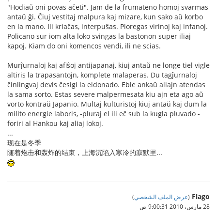
"Hodiaŭ oni povas aĉeti". Jam de la frumateno homoj svarmas
antaŭ ĝi. Ĉiuj vestitaj malpura kaj mizare, kun sako aŭ korbo
en la mano. Ili kriaĉas, interpuŝas. Ploregas virinoj kaj infanoj.
Policano sur iom alta loko svingas la bastonon super iliaj
kapoj. Kiam do oni komencos vendi, ili ne scias.
Murĵurnaloj kaj afiŝoj antijapanaj, kiuj antaŭ ne longe tiel vigle
altiris la trapasantojn, komplete malaperas. Du tagĵurnaloj
ĉinlingvaj devis ĉesigi la eldonado. Eble ankaŭ aliajn atendas
la sama sorto. Estas severe malpermesata kiu ajn eta ago aŭ
vorto kontraŭ Japanio. Multaj kulturistoj kiuj antaŭ kaj dum la
milito energie laboris, -pluraj el ili eĉ sub la kugla pluvado -
foriri al Hankou kaj aliaj lokoj.
...
现在是冬季
随着炮击和轰炸的结束，上海沉陷入寒冷的寂默里...
Flago
(
عرض الملف الشخصي
)
28 مارس، 2010 9:00:31 ص