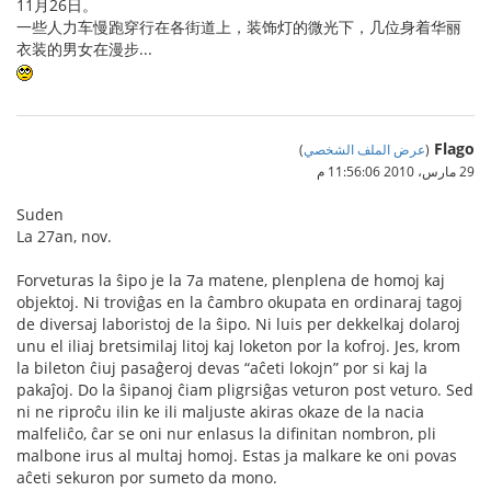
11月26日。
一些人力车慢跑穿行在各街道上，装饰灯的微光下，几位身着华丽
衣装的男女在漫步...
Flago
(
عرض الملف الشخصي
)
29 مارس، 2010 11:56:06 م
Suden
La 27an, nov.
Forveturas la ŝipo je la 7a matene, plenplena de homoj kaj
objektoj. Ni troviĝas en la ĉambro okupata en ordinaraj tagoj
de diversaj laboristoj de la ŝipo. Ni luis per dekkelkaj dolaroj
unu el iliaj bretsimilaj litoj kaj loketon por la kofroj. Jes, krom
la bileton ĉiuj pasaĝeroj devas “aĉeti lokojn” por si kaj la
pakaĵoj. Do la ŝipanoj ĉiam pligrsiĝas veturon post veturo. Sed
ni ne riproĉu ilin ke ili maljuste akiras okaze de la nacia
malfeliĉo, ĉar se oni nur enlasus la difinitan nombron, pli
malbone irus al multaj homoj. Estas ja malkare ke oni povas
aĉeti sekuron por sumeto da mono.