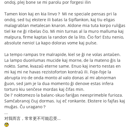
ondoj, plej bone se mi parolu por forgesi ilin
Tamen kion kaj en kia linvo？ Mi ne speciale pensas pri la
ondoj, sed tuj ekstere ili batas la ŝipflankon, kaj tiu eligas
malagrablan metalecan knaron. Aldone mia tuta korpo ruliĝas
tiel ke ne ĝi ribelas ĉio. Mi min turnas al la muro malluma kaj
malpura, firme kaptas la randon de la lito. Ĉio for! Estu nenio,
absolute nenio! La kapo doloras vome kaj pulse.
La tempo rampas tre malrapide, kiel se ĝi ne volas antaŭen.
La lampo duonlumas mucide kaj morne, de la mateno ĝis la
nokto. Same, kvazaŭ eterne same. Enuo kaj inerto nestas en
mi kaj mi ne havas rezistoforton kontraŭ ili. Foje-foje la
abrupta iro de onda monto al valo donas al mi abnorman
ĝuon, sed jam je la dua momento ĝi denove estas infera
torturo kiu senĉese mordas kaj ĉifas min.
De l' noktomezo la balanc-skuo fariĝas neesprimeble furioza.
Samĉabranoj ĉiuj dormas. Iuj eĉ ronkante. Ekstere io fajfas kaj
muĝas. Ĉu uragano？
...
对我而言，常常更不可能忍受...