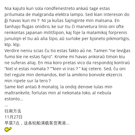
Nia kajuto kun sola rondfenestreto ankaŭ tage estas
prilumata de malgranda elektra lampo. Sed kian intereson do
ĝi havas kun mi？ Ni ja kuŝas ŝajniginte min malsana. En
ŝanhajo flugas onidiro, ke sur tiu ĉi marvetura linio oni ofte
renkontas japanan militŝipon, kaj foje la malamikoj forprenis
junulojn el tiu aŭ alia ŝipo, aŭ surloke per bjoneto pikmortigis,
ktp. ktp.
Verdire neniu scias ĉu tio estas fakto aŭ ne. Tamen “ne leviĝas
fumo kie ne estas fajro”. Krome mi havas ankoraŭ timon kiu
ne suferas aliaj. En mia koro pretas vico da respondoj kontraŭ
“kiel vi estas nomata？”“kien vi iras？” kaj cetere. Sed, ĉu oni
tiel regule min demandos, kiel la amikino bonvole ekzercis
min ripete sur la tero？
Same kiel antaŭ 8 monatoj, la ondoj denove lulas min
maltrankvile, forlulas min al nekonata loko, al nebula
estonto...
...
往南方去
11月27日
早晨7点，这条轮船满载客货离港...