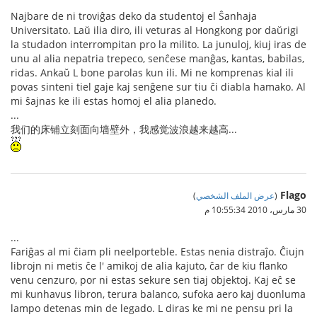
Najbare de ni troviĝas deko da studentoj el Ŝanhaja
Universitato. Laŭ ilia diro, ili veturas al Hongkong por daŭrigi
la studadon interrompitan pro la milito. La junuloj, kiuj iras de
unu al alia nepatria trepeco, senĉese manĝas, kantas, babilas,
ridas. Ankaŭ L bone parolas kun ili. Mi ne komprenas kial ili
povas sinteni tiel gaje kaj senĝene sur tiu ĉi diabla hamako. Al
mi ŝajnas ke ili estas homoj el alia planedo.
...
我们的床铺立刻面向墙壁外，我感觉波浪越来越高...
Flago
(
عرض الملف الشخصي
)
30 مارس، 2010 10:55:34 م
...
Fariĝas al mi ĉiam pli neelporteble. Estas nenia distraĵo. Ĉiujn
librojn ni metis ĉe l' amikoj de alia kajuto, ĉar de kiu flanko
venu cenzuro, por ni estas sekure sen tiaj objektoj. Kaj eĉ se
mi kunhavus libron, terura balanco, sufoka aero kaj duonluma
lampo detenas min de legado. L diras ke mi ne pensu pri la