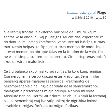
Flago
(
عرض الملف الشخصي
)
30 مارس، 2010 8:39:42 ص
...
Nia lito tuj frontas la eksteron nur pere de l' muro, kaj mi
sentas ke la ondoj pli kaj pli altiĝas. Mi eksidas, esperante ke
tio donu al mi ioman komforton. Vane. Ree mi kuŝiĝas, turnas
min. Nenio helpas. La ŝipo jen suriras monton de ondo, kaj la
sekvan momenton abrupte falas en la fundon de la valo. Tio
ne estas simpla supren-malsupreniro. Ĝin partoprenas ankaŭ
skuo dekstren-maldekstrena.
Ĉe ĉiu balanco-skuo mia korpo ruliĝas, la koro kunpremiĝas.
Ĉiuj nervoj en la cerbo kvazaŭ estas krevontaj. Sensignifaj
penseroj aperas-malaperas senorde. Fragmentoj de
nekomprenebla ĉina lingvo parolata de la samĉambranoj
malagrable preterpasas miajn orelojn. Nenion mi volas.
Absolute nenion. Dormi -nur dormi se eblus. Antaŭ la fermitaj
okuloj, senombraj etaj kvazaŭpunktoj de nigr-blua koloro
akvokirle turniĝas, forfluas, turmiĝas, forfluas.