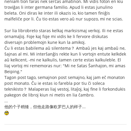
neniam tion faras nek serĉas amatinon. Mi vidis foton en kiu
troviĝas li inter germana familio. Apud li estas junulino
beleta. Oni diras ke inter ili okazis io, kio tamen finiĝis
malfeliĉe por li. Ĉu tio estas vero aŭ nur supozo, mi ne scias.
Sur lia librobreto staras kelkaj marksismaj verkoj. Ili ne estas
ornamaĵoj. Foje kaj foje mi vidis ke li fervore diskutas
diversajn problemojn kune kun la amikoj.
Ĉu li estas babilema aŭ silentema？ Ambaŭ jes kaj ambaŭ ne,
ŝajnas al mi. Mi interŝanĝis rekte kun li vortojn entute kelkdek
aŭ kelkcent, -mi ne kalkulis, tamen certe estas kalkuleble. El
liaj vortoj mi rememoras nur: "Mi ne ŝatas Ŝanhajon, mi amas
Beiping."
Tagon post tago, semajnon post semajno, kaj jam eĉ monaton
post monato. Ĉu ie estas io farebla por tiu ĉi soleca
teknikisto？ Malaperas liaj vestoj, litaĵoj, kaj fine li forkondukis
pakegon de libroj kiun ni metis en lia ĉambro.
...
他的个子稍矮，但他走路像欧罗巴人的样子...