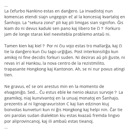
...
La ĉefurbo Nankino estas en danĝero. La invadistoj nun
komencas etendi siajn ungegojn eĉ al la koncesiaj kvartaloj en
Ŝanhojo. La "sekura zono" pli kaj pli limigas sian signifon. Ĝis
kiam do ni devus kaduki sen pano kaj libero tie ĉi？ Forkuro
jam de longe staras kiel neevitebla problemo antaŭ ni.
Tamen kien kaj kiel？ Por ni ĉiu vojo estas tro mallarĝa, kaj ĉi
tie la danĝero kun ĉiu tago urĝiĝas. Post interkonsiliĝo kun
amikoj ni fine decidis forkuri suden. Ni deziras aŭ pli ĝuste, ni
revas iri al Hankou, la nova centro de la rezistmilito,
trapasante Hongkong kaj Kantonon. Ah, se ni nur povus atingi
tien.
Ne gravus, eĉ se oni arestus min en la momento de
elvagoniĝo. Sed... Ĉu estus eble ke nenio okazus survoje？ La
geamikoj, niaj kunvivantoj en la unuaj monatoj en Ŝanhajo,
prezentis al ni lignogravuriston C kaj lian edzinon kiuj
bonvolas kunveturi kun ni ĝis Hongkong kaj helpi nin. Ĉar tie
oni parolas sudan dialekton kiu estas kvazaŭ fremda lingvo
por aliprovincanoj, kaj ili ambaŭ estas tieanoj.
...