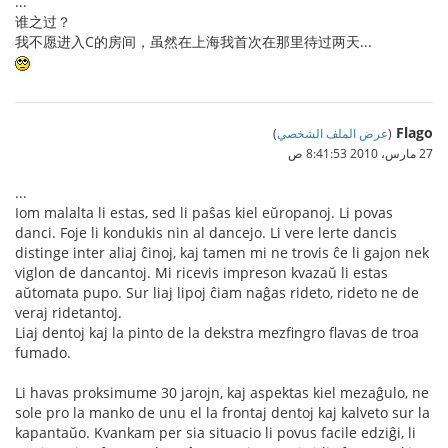
...
谁之过？
我不愿进入C的房间，虽然在上海我首次在那里待过两天...
Flago
(
عرض الملف الشخصي
)
27 مارس، 2010 8:41:53 ص
...
Iom malalta li estas, sed li paŝas kiel eŭropanoj. Li povas
danci. Foje li kondukis nin al dancejo. Li vere lerte dancis
distinge inter aliaj ĉinoj, kaj tamen mi ne trovis ĉe li gajon nek
viglon de dancantoj. Mi ricevis impreson kvazaŭ li estas
aŭtomata pupo. Sur liaj lipoj ĉiam naĝas rideto, rideto ne de
veraj ridetantoj.
Liaj dentoj kaj la pinto de la dekstra mezfingro flavas de troa
fumado.
Li havas proksimume 30 jarojn, kaj aspektas kiel mezaĝulo, ne
sole pro la manko de unu el la frontaj dentoj kaj kalveto sur la
kapantaŭo. Kvankam per sia situacio li povus facile edziĝi, li