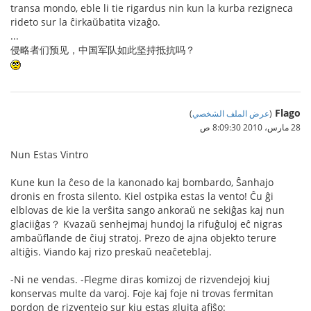
transa mondo, eble li tie rigardus nin kun la kurba rezigneca
rideto sur la ĉirkaŭbatita vizaĝo.
...
侵略者们预见，中国军队如此坚持抵抗吗？
Flago
(
عرض الملف الشخصي
)
28 مارس، 2010 8:09:30 ص
Nun Estas Vintro
Kune kun la ĉeso de la kanonado kaj bombardo, Ŝanhajo
dronis en frosta silento. Kiel ostpika estas la vento! Ĉu ĝi
elblovas de kie la verŝita sango ankoraŭ ne sekiĝas kaj nun
glaciiĝas？ Kvazaŭ senhejmaj hundoj la rifuĝuloj eĉ nigras
ambaŭflande de ĉiuj stratoj. Prezo de ajna objekto terure
altiĝis. Viando kaj rizo preskaŭ neaĉeteblaj.
-Ni ne vendas. -Flegme diras komizoj de rizvendejoj kiuj
konservas multe da varoj. Foje kaj foje ni trovas fermitan
pordon de rizventejo sur kiu estas gluita afiŝo: