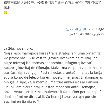
都城南京陷入危险中。侵略者们甚至正开始向上海的租借地伸出了
魔爪...
Flago
(
عرض الملف الشخصي
)
29 مارس، 2010 1:10:45 ص
...
La 26a, novembro.
Niaj rikiŝoj malrapide kuras tra la stratoj, jen lume ornamitaj
kie promenas lukse vestitaj geviroj kvankam ne multaj, jen
nigre mizeraj kie dormas sennombraj rifuĝintoj kvazaŭ
kadavroj kovritaj de ĉifonaĵo. Malvarma vespera vento malice
tranĉas niajn vangojn. Post mi estas L, antaŭ mi altas la larĝa
supra korpo de Ĵelezo, kiu eĉ moveton ne faras. Li akompanas
nin ĝis la ŝipo, kaj li mem pli malfrue ankaŭ iros al Hankou.
Kiel ni, jam elĉerpintaj la lastan moneron antaŭ semajno,
povus veturi sen li？ Malmultvorte li faras ĉion por ni. Kaj eĉ “
dankon ” mi ne diras al li. Ĉu homoj havas vortojn por sin
esprimi en tia okazo？