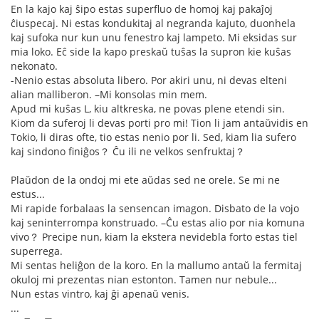
En la kajo kaj ŝipo estas superfluo de homoj kaj pakaĵoj
ĉiuspecaj. Ni estas kondukitaj al negranda kajuto, duonhela
kaj sufoka nur kun unu fenestro kaj lampeto. Mi eksidas sur
mia loko. Eĉ side la kapo preskaŭ tuŝas la supron kie kuŝas
nekonato.
-Nenio estas absoluta libero. Por akiri unu, ni devas elteni
alian malliberon. –Mi konsolas min mem.
Apud mi kuŝas L, kiu altkreska, ne povas plene etendi sin.
Kiom da suferoj li devas porti pro mi! Tion li jam antaŭvidis en
Tokio, li diras ofte, tio estas nenio por li. Sed, kiam lia sufero
kaj sindono finiĝos？ Ĉu ili ne velkos senfruktaj？
Plaŭdon de la ondoj mi ete aŭdas sed ne orele. Se mi ne
estus...
Mi rapide forbalaas la sensencan imagon. Disbato de la vojo
kaj seninterrompa konstruado. –Ĉu estas alio por nia komuna
vivo？ Precipe nun, kiam la ekstera nevidebla forto estas tiel
superrega.
Mi sentas heliĝon de la koro. En la mallumo antaŭ la fermitaj
okuloj mi prezentas nian estonton. Tamen nur nebule...
Nun estas vintro, kaj ĝi apenaŭ venis.
...