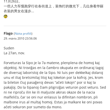
11月26日。
一些人力车慢跑穿行在各街道上，装饰灯的微光下，几位身着华丽
衣装的男女在漫步...
Flago
(
Näita profiili
)
29. märts 2010 23:56.06
Suden
La 27an, nov.
Forveturas la ŝipo je la 7a matene, plenplena de homoj kaj
objektoj. Ni troviĝas en la ĉambro okupata en ordinaraj tagoj
de diversaj laboristoj de la ŝipo. Ni luis per dekkelkaj dolaroj
unu el iliaj bretsimilaj litoj kaj loketon por la kofroj. Jes, krom
la bileton ĉiuj pasaĝeroj devas “aĉeti lokojn” por si kaj la
pakaĵoj. Do la ŝipanoj ĉiam pligrsiĝas veturon post veturo. Sed
ni ne riproĉu ilin ke ili maljuste akiras okaze de la nacia
malfeliĉo, ĉar se oni nur enlasus la difinitan nombron, pli
malbone irus al multaj homoj. Estas ja malkare ke oni povas
aĉeti sekuron por sumeto da mono.