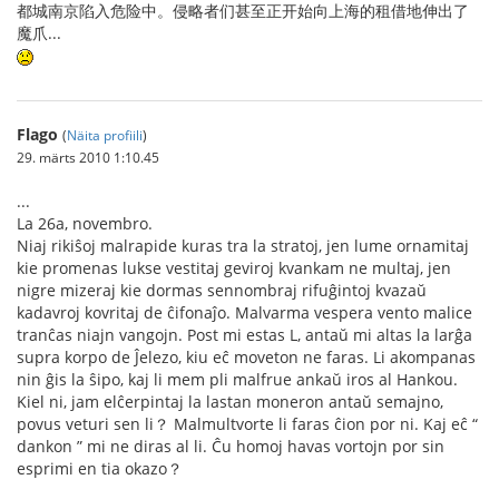
都城南京陷入危险中。侵略者们甚至正开始向上海的租借地伸出了
魔爪...
Flago
(
Näita profiili
)
29. märts 2010 1:10.45
...
La 26a, novembro.
Niaj rikiŝoj malrapide kuras tra la stratoj, jen lume ornamitaj
kie promenas lukse vestitaj geviroj kvankam ne multaj, jen
nigre mizeraj kie dormas sennombraj rifuĝintoj kvazaŭ
kadavroj kovritaj de ĉifonaĵo. Malvarma vespera vento malice
tranĉas niajn vangojn. Post mi estas L, antaŭ mi altas la larĝa
supra korpo de Ĵelezo, kiu eĉ moveton ne faras. Li akompanas
nin ĝis la ŝipo, kaj li mem pli malfrue ankaŭ iros al Hankou.
Kiel ni, jam elĉerpintaj la lastan moneron antaŭ semajno,
povus veturi sen li？ Malmultvorte li faras ĉion por ni. Kaj eĉ “
dankon ” mi ne diras al li. Ĉu homoj havas vortojn por sin
esprimi en tia okazo？