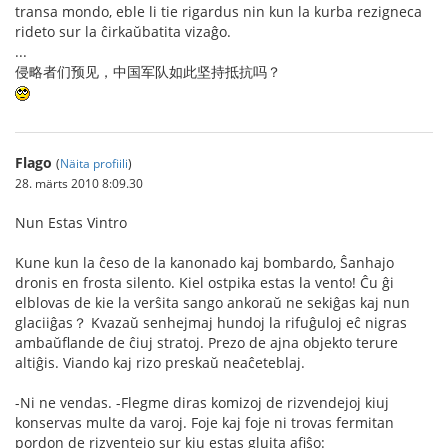
transa mondo, eble li tie rigardus nin kun la kurba rezigneca
rideto sur la ĉirkaŭbatita vizaĝo.
...
侵略者们预见，中国军队如此坚持抵抗吗？
Flago
(
Näita profiili
)
28. märts 2010 8:09.30
Nun Estas Vintro
Kune kun la ĉeso de la kanonado kaj bombardo, Ŝanhajo
dronis en frosta silento. Kiel ostpika estas la vento! Ĉu ĝi
elblovas de kie la verŝita sango ankoraŭ ne sekiĝas kaj nun
glaciiĝas？ Kvazaŭ senhejmaj hundoj la rifuĝuloj eĉ nigras
ambaŭflande de ĉiuj stratoj. Prezo de ajna objekto terure
altiĝis. Viando kaj rizo preskaŭ neaĉeteblaj.
-Ni ne vendas. -Flegme diras komizoj de rizvendejoj kiuj
konservas multe da varoj. Foje kaj foje ni trovas fermitan
pordon de rizventejo sur kiu estas gluita afiŝo: