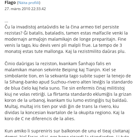
Flago
(
Näita profiili
)
27. märts 2010 22:33.42
...
Ĉu la invadistoj antaŭvidis ke la ĉina armeo tiel persiste
rezistas? Ĝi batalis, bataladis, tamen estas malfacile venki la
modernajn armaĵojn malamikajn de longe preparitajn. Fine
venis la tago, kiu devis veni pli malpli frue. La tempo de 3
monatoj estas tute mallonga. Kaj la rezistmilito daŭras plu.
Ĉinio daŭrigas la reziston, kvankam Ŝanhajo falis en
malamikan manon sekvinte Beiping kaj Tianjin. Kiel se
simbolante tion, en la sekvanta tago subite super la tenejo de
la Sihang-banko apud Suzhou-rivero alten leviĝis la standardo
de blua ĉielo kaj hela suno. Tie sin enfermis ĉinaj militistoj
kiuj ne volas retiriĝi. La flirtanta standardo eklumiĝis la grizan
koron de la urbanoj, kvankam tiu lumo estingiĝis tuj baldaŭ.
Multaj, multaj iris tien por vidi ĝin de trans la rivero, kiu
dividas la koncesian kvartalon de la okupita regiono. Kaj la
koro de C ne diferencis de la alies.
Kun amiko li supreniris sur balkonon de unu el tieaj civitanaj
domoj, kiel faras aliaj, por bone rigardi la standardon. Li tute