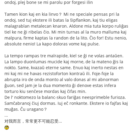
ondoj, plej bone se mi parolu por forgesi ilin
Tamen kion kaj en kia linvo？ Mi ne speciale pensas pri la
ondoj, sed tuj ekstere ili batas la ŝipflankon, kaj tiu eligas
malagrablan metalecan knaron. Aldone mia tuta korpo ruliĝas
tiel ke ne ĝi ribelas ĉio. Mi min turnas al la muro malluma kaj
malpura, firme kaptas la randon de la lito. Ĉio for! Estu nenio,
absolute nenio! La kapo doloras vome kaj pulse.
La tempo rampas tre malrapide, kiel se ĝi ne volas antaŭen.
La lampo duonlumas mucide kaj morne, de la mateno ĝis la
nokto. Same, kvazaŭ eterne same. Enuo kaj inerto nestas en
mi kaj mi ne havas rezistoforton kontraŭ ili. Foje-foje la
abrupta iro de onda monto al valo donas al mi abnorman
ĝuon, sed jam je la dua momento ĝi denove estas infera
torturo kiu senĉese mordas kaj ĉifas min.
De l' noktomezo la balanc-skuo fariĝas neesprimeble furioza.
Samĉabranoj ĉiuj dormas. Iuj eĉ ronkante. Ekstere io fajfas kaj
muĝas. Ĉu uragano？
...
对我而言，常常更不可能忍受...