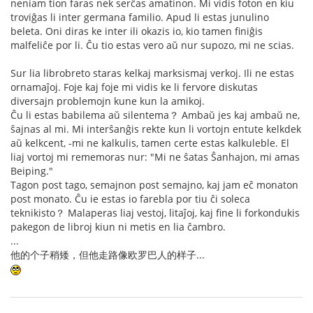
neniam tion faras nek serĉas amatinon. Mi vidis foton en kiu
troviĝas li inter germana familio. Apud li estas junulino
beleta. Oni diras ke inter ili okazis io, kio tamen finiĝis
malfeliĉe por li. Ĉu tio estas vero aŭ nur supozo, mi ne scias.
Sur lia librobreto staras kelkaj marksismaj verkoj. Ili ne estas
ornamaĵoj. Foje kaj foje mi vidis ke li fervore diskutas
diversajn problemojn kune kun la amikoj.
Ĉu li estas babilema aŭ silentema？ Ambaŭ jes kaj ambaŭ ne,
ŝajnas al mi. Mi interŝanĝis rekte kun li vortojn entute kelkdek
aŭ kelkcent, -mi ne kalkulis, tamen certe estas kalkuleble. El
liaj vortoj mi rememoras nur: "Mi ne ŝatas Ŝanhajon, mi amas
Beiping."
Tagon post tago, semajnon post semajno, kaj jam eĉ monaton
post monato. Ĉu ie estas io farebla por tiu ĉi soleca
teknikisto？ Malaperas liaj vestoj, litaĵoj, kaj fine li forkondukis
pakegon de libroj kiun ni metis en lia ĉambro.
...
他的个子稍矮，但他走路像欧罗巴人的样子...