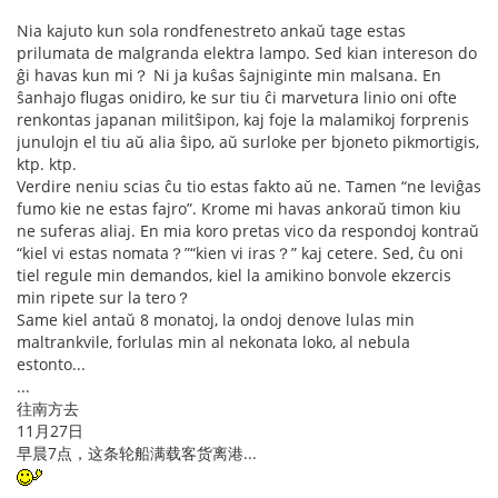
Nia kajuto kun sola rondfenestreto ankaŭ tage estas
prilumata de malgranda elektra lampo. Sed kian intereson do
ĝi havas kun mi？ Ni ja kuŝas ŝajniginte min malsana. En
ŝanhajo flugas onidiro, ke sur tiu ĉi marvetura linio oni ofte
renkontas japanan militŝipon, kaj foje la malamikoj forprenis
junulojn el tiu aŭ alia ŝipo, aŭ surloke per bjoneto pikmortigis,
ktp. ktp.
Verdire neniu scias ĉu tio estas fakto aŭ ne. Tamen “ne leviĝas
fumo kie ne estas fajro”. Krome mi havas ankoraŭ timon kiu
ne suferas aliaj. En mia koro pretas vico da respondoj kontraŭ
“kiel vi estas nomata？”“kien vi iras？” kaj cetere. Sed, ĉu oni
tiel regule min demandos, kiel la amikino bonvole ekzercis
min ripete sur la tero？
Same kiel antaŭ 8 monatoj, la ondoj denove lulas min
maltrankvile, forlulas min al nekonata loko, al nebula
estonto...
...
往南方去
11月27日
早晨7点，这条轮船满载客货离港...