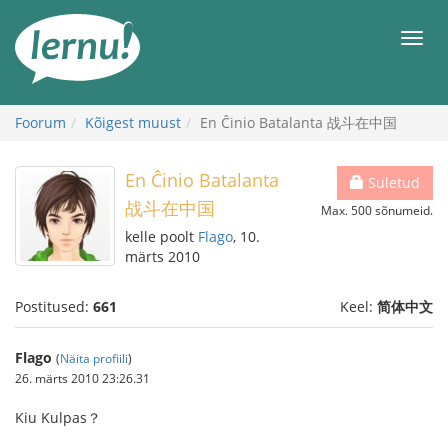
Sisu
juurde
Men
Foorum
Kõigest muust
En Ĉinio Batalanta 战斗在中国
En Ĉinio Batalanta
Suletud
战斗在中国
Max. 500 sõnumeid.
kelle poolt
Flago
, 10.
märts 2010
Postitused:
661
Keel:
简体中文
Flago
(
Näita profiili
)
26. märts 2010 23:26.31
Kiu Kulpas？