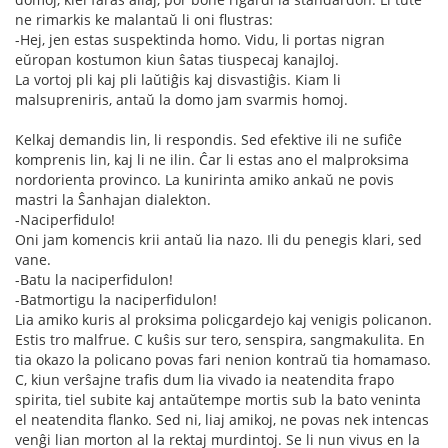
ne rimarkis ke malantaŭ li oni flustras:
-Hej, jen estas suspektinda homo. Vidu, li portas nigran
eŭropan kostumon kiun ŝatas tiuspecaj kanajloj.
La vortoj pli kaj pli laŭtiĝis kaj disvastiĝis. Kiam li
malsupreniris, antaŭ la domo jam svarmis homoj.
Kelkaj demandis lin, li respondis. Sed efektive ili ne sufiĉe
komprenis lin, kaj li ne ilin. Ĉar li estas ano el malproksima
nordorienta provinco. La kunirinta amiko ankaŭ ne povis
mastri la Ŝanhajan dialekton.
-Naciperfidulo!
Oni jam komencis krii antaŭ lia nazo. Ili du penegis klari, sed
vane.
-Batu la naciperfidulon!
-Batmortigu la naciperfidulon!
Lia amiko kuris al proksima policgardejo kaj venigis policanon.
Estis tro malfrue. C kuŝis sur tero, senspira, sangmakulita. En
tia okazo la policano povas fari nenion kontraŭ tia homamaso.
C, kiun verŝajne trafis dum lia vivado ia neatendita frapo
spirita, tiel subite kaj antaŭtempe mortis sub la bato veninta
el neatendita flanko. Sed ni, liaj amikoj, ne povas nek intencas
venĝi lian morton al la rektaj murdintoj. Se li nun vivus en la