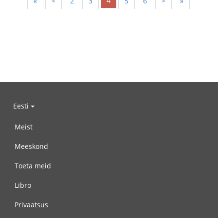
4
«
<
2
3
5
6
>
»
Eesti
Meist
Meeskond
Toeta meid
Libro
Privaatsus