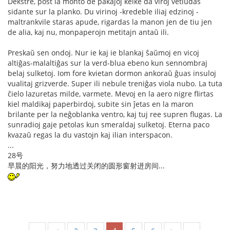
Dekstre, post la monto de pakaĵoj kelke da viroj vetludas
sidante sur la planko. Du virinoj -kredeble iliaj edzinoj -
maltrankvile staras apude, rigardas la manon jen de tiu jen
de alia, kaj nu, monpaperojn metitajn antaŭ ili.
Preskaŭ sen ondoj. Nur ie kaj ie blankaj ŝaŭmoj en vicoj
altiĝas-malaltiĝas sur la verd-blua ebeno kun sennombraj
belaj sulketoj. Iom fore kvietan dormon ankoraŭ ĝuas insuloj
vualitaj grizverde. Super ili nebule treniĝas viola nubo. La tuta
ĉielo lazuretas milde, varmete. Mevoj en la aero nigre flirtas
kiel maldikaj paperbirdoj, subite sin ĵetas en la maron
brilante per la neĝoblanka ventro, kaj tuj ree supren flugas. La
sunradioj gaje petolas kun smeraldaj sulketoj. Eterna paco
kvazaŭ regas la du vastojn kaj ilian interspacon.
...
28号
早晨的阳光，努力地透过关闭的圆形窗射进房间...