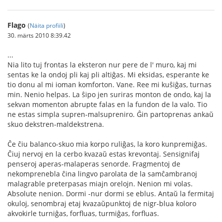
Flago
(
Näita profiili
)
30. märts 2010 8:39.42
...
Nia lito tuj frontas la eksteron nur pere de l' muro, kaj mi
sentas ke la ondoj pli kaj pli altiĝas. Mi eksidas, esperante ke
tio donu al mi ioman komforton. Vane. Ree mi kuŝiĝas, turnas
min. Nenio helpas. La ŝipo jen suriras monton de ondo, kaj la
sekvan momenton abrupte falas en la fundon de la valo. Tio
ne estas simpla supren-malsupreniro. Ĝin partoprenas ankaŭ
skuo dekstren-maldekstrena.
Ĉe ĉiu balanco-skuo mia korpo ruliĝas, la koro kunpremiĝas.
Ĉiuj nervoj en la cerbo kvazaŭ estas krevontaj. Sensignifaj
penseroj aperas-malaperas senorde. Fragmentoj de
nekomprenebla ĉina lingvo parolata de la samĉambranoj
malagrable preterpasas miajn orelojn. Nenion mi volas.
Absolute nenion. Dormi -nur dormi se eblus. Antaŭ la fermitaj
okuloj, senombraj etaj kvazaŭpunktoj de nigr-blua koloro
akvokirle turniĝas, forfluas, turmiĝas, forfluas.