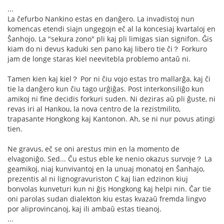
...
La ĉefurbo Nankino estas en danĝero. La invadistoj nun
komencas etendi siajn ungegojn eĉ al la koncesiaj kvartaloj en
Ŝanhojo. La "sekura zono" pli kaj pli limigas sian signifon. Ĝis
kiam do ni devus kaduki sen pano kaj libero tie ĉi？ Forkuro
jam de longe staras kiel neevitebla problemo antaŭ ni.
Tamen kien kaj kiel？ Por ni ĉiu vojo estas tro mallarĝa, kaj ĉi
tie la danĝero kun ĉiu tago urĝiĝas. Post interkonsiliĝo kun
amikoj ni fine decidis forkuri suden. Ni deziras aŭ pli ĝuste, ni
revas iri al Hankou, la nova centro de la rezistmilito,
trapasante Hongkong kaj Kantonon. Ah, se ni nur povus atingi
tien.
Ne gravus, eĉ se oni arestus min en la momento de
elvagoniĝo. Sed... Ĉu estus eble ke nenio okazus survoje？ La
geamikoj, niaj kunvivantoj en la unuaj monatoj en Ŝanhajo,
prezentis al ni lignogravuriston C kaj lian edzinon kiuj
bonvolas kunveturi kun ni ĝis Hongkong kaj helpi nin. Ĉar tie
oni parolas sudan dialekton kiu estas kvazaŭ fremda lingvo
por aliprovincanoj, kaj ili ambaŭ estas tieanoj.
...