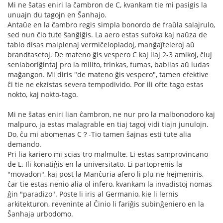
Mi ne ŝatas eniri la ĉambron de C, kvankam tie mi pasigis la
unuajn du tagojn en Ŝanhajo.
Antaŭe en la ĉambro regis simpla bonordo de fraŭla salajrulo,
sed nun ĉio tute ŝanĝiĝis. La aero estas sufoka kaj naŭza de
tablo disas malplenaj vermiĉelopladoj, manĝaĵteleroj aŭ
brandtasetoj. De mateno ĝis vespero C kaj liaj 2-3 amikoj, ĉiuj
senlaboriĝintaj pro la milito, trinkas, fumas, babilas aŭ ludas
maĝangon. Mi diris "de mateno ĝis vespero", tamen efektive
ĉi tie ne ekzistas severa tempodivido. Por ili ofte tago estas
nokto, kaj nokto-tago.
Mi ne ŝatas eniri lian ĉambron, ne nur pro la malbonodoro kaj
malpuro, ja estas malagrable en tiaj tagoj vidi tiajn junulojn.
Do, ĉu mi abomenas C？-Tio tamen ŝajnas esti tute alia
demando.
Pri lia kariero mi scias tro malmulte. Li estas samprovincano
de L. Ili konatiĝis en la universitato. Li partoprenis la
"movadon", kaj post la Manĉuria afero li plu ne hejmeniris,
ĉar tie estas nenio alia ol infero, kvankam la invadistoj nomas
ĝin "paradizo". Poste li iris al Germanio, kie li lernis
arkitekturon, reveninte al Ĉinio li fariĝis subinĝeniero en la
Ŝanhaja urbodomo.