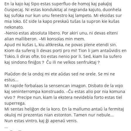
En la kajo kaj ŝipo estas superfluo de homoj kaj pakaĵoj
ĉiuspecaj. Ni estas kondukitaj al negranda kajuto, duonhela
kaj sufoka nur kun unu fenestro kaj lampeto. Mi eksidas sur
mia loko. Eĉ side la kapo preskaŭ tuŝas la supron kie kuŝas
nekonato.
-Nenio estas absoluta libero. Por akiri unu, ni devas elteni
alian malliberon. –Mi konsolas min mem.
Apud mi kuŝas L, kiu altkreska, ne povas plene etendi sin.
Kiom da suferoj li devas porti pro mi! Tion li jam antaŭvidis en
Tokio, li diras ofte, tio estas nenio por li. Sed, kiam lia sufero
kaj sindono finiĝos？ Ĉu ili ne velkos senfruktaj？
Plaŭdon de la ondoj mi ete aŭdas sed ne orele. Se mi ne
estus...
Mi rapide forbalaas la sensencan imagon. Disbato de la vojo
kaj seninterrompa konstruado. –Ĉu estas alio por nia komuna
vivo？ Precipe nun, kiam la ekstera nevidebla forto estas tiel
superrega.
Mi sentas heliĝon de la koro. En la mallumo antaŭ la fermitaj
okuloj mi prezentas nian estonton. Tamen nur nebule...
Nun estas vintro, kaj ĝi apenaŭ venis.
...