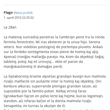
Flago
(
Näita profiili
)
1. aprill 2010 22:35.02
La 28an
La matenaj sunradioj penetras la ĉambrojn pene tra la ronda
fermita fenestreto. Mi iras eksteren je la unua fojo. Serena
vetero. Nur videblas postsignoj de portempa pluveto. Ankaŭ
sur la ferdeko sentegmenta estas plene de homoj kaj aĵoj.
Apenaŭ troviĝas mallarĝa pasejo. Ha, kiom da objektoj! Seĝoj,
tabletoj, potoj, kaj eĉ urinujoj... eble eĉ paron da
manĝobastonetoj ili domaĝas perdi.
La ŝiplaboristoj kriante alportas grandajn kuvojn kun malmola
rizaĵo, malfacile sin puŝante inter la homoj kaj objektoj. Oni
konkure alkuras, superrande plenigas grandan tason, aŭ
supozeble por la familio poton. Kelkaj virinoj faras
lignokarban fajron en pelvo lerte kaj hejme, kuiras legomojn,
viandon, aŭ refaras kaĉon el la donita malmola rizaĵo.
Senapetita, mi turnas la okulojn de ili.