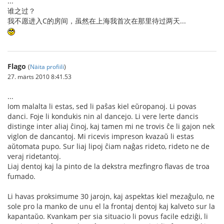
...
谁之过？
我不愿进入C的房间，虽然在上海我首次在那里待过两天...
Flago
(
Näita profiili
)
27. märts 2010 8:41.53
...
Iom malalta li estas, sed li paŝas kiel eŭropanoj. Li povas
danci. Foje li kondukis nin al dancejo. Li vere lerte dancis
distinge inter aliaj ĉinoj, kaj tamen mi ne trovis ĉe li gajon nek
viglon de dancantoj. Mi ricevis impreson kvazaŭ li estas
aŭtomata pupo. Sur liaj lipoj ĉiam naĝas rideto, rideto ne de
veraj ridetantoj.
Liaj dentoj kaj la pinto de la dekstra mezfingro flavas de troa
fumado.
Li havas proksimume 30 jarojn, kaj aspektas kiel mezaĝulo, ne
sole pro la manko de unu el la frontaj dentoj kaj kalveto sur la
kapantaŭo. Kvankam per sia situacio li povus facile edziĝi, li