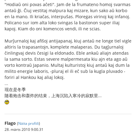
"Hodiaŭ oni povas aĉeti". Jam de la frumateno homoj svarmas
antaŭ ĝi. Ĉiuj vestitaj malpura kaj mizare, kun sako aŭ korbo
en la mano. Ili kriaĉas, interpuŝas. Ploregas virinoj kaj infanoj.
Policano sur iom alta loko svingas la bastonon super iliaj
kapoj. Kiam do oni komencos vendi, ili ne scias.
Murĵurnaloj kaj afiŝoj antijapanaj, kiuj antaŭ ne longe tiel vigle
altiris la trapasantojn, komplete malaperas. Du tagĵurnaloj
ĉinlingvaj devis ĉesigi la eldonado. Eble ankaŭ aliajn atendas
la sama sorto. Estas severe malpermesata kiu ajn eta ago aŭ
vorto kontraŭ Japanio. Multaj kulturistoj kiuj antaŭ kaj dum la
milito energie laboris, -pluraj el ili eĉ sub la kugla pluvado -
foriri al Hankou kaj aliaj lokoj.
...
现在是冬季
随着炮击和轰炸的结束，上海沉陷入寒冷的寂默里...
Flago
(
Näita profiili
)
28. märts 2010 9:00.31