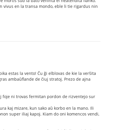
pe mortis sub la bato veninta el neatendita flanko.
un vivus en la transa mondo, eble li tie rigardus nin
ka estas la vento! Ĉu ĝi elblovas de kie la verŝita
ras ambaŭflande de ĉiuj stratoj. Prezo de ajna
j foje ni trovas fermitan pordon de rizventejo sur
ra kaj mizare, kun sako aŭ korbo en la mano. Ili
stonon super iliaj kapoj. Kiam do oni komencos vendi,