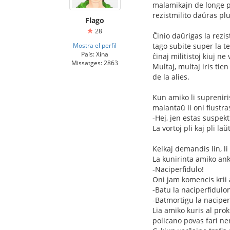
malamikajn de longe pr
rezistmilito daŭras plu
Flago
28
Ĉinio daŭrigas la rezi
Mostra el perfil
tago subite super la t
País: Xina
ĉinaj militistoj kiuj n
Missatges: 2863
Multaj, multaj iris tie
de la alies.
Kun amiko li supreniris
malantaŭ li oni flustra
-Hej, jen estas suspek
La vortoj pli kaj pli l
Kelkaj demandis lin, li
La kunirinta amiko ank
-Naciperfidulo!
Oni jam komencis krii a
-Batu la naciperfidulo
-Batmortigu la naciper
Lia amiko kuris al prok
policano povas fari n