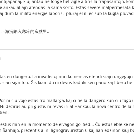
antijapanaj, kiuj antaŭ ne longe tiel vigle altiris la trapasantojn, k
le ankaŭ aliajn atendas la sama sorto. Estas severe malpermesata k
aj dum la milito energie laboris, -pluraj el ili eĉ sub la kugla pluvado
上海沉陷入寒冷的寂默里...
1
as en danĝero. La invadistoj nun komencas etendi siajn ungegojn eĉ
as sian signifon. Ĝis kiam do ni devus kaduki sen pano kaj libero ti
r ni ĉiu vojo estas tro mallarĝa, kaj ĉi tie la danĝero kun ĉiu tago 
Ni deziras aŭ pli ĝuste, ni revas iri al Hankou, la nova centro de l
tien.
restus min en la momento de elvagoniĝo. Sed... Ĉu estus eble ke n
 Ŝanhajo, prezentis al ni lignogravuriston C kaj lian edzinon kiuj b