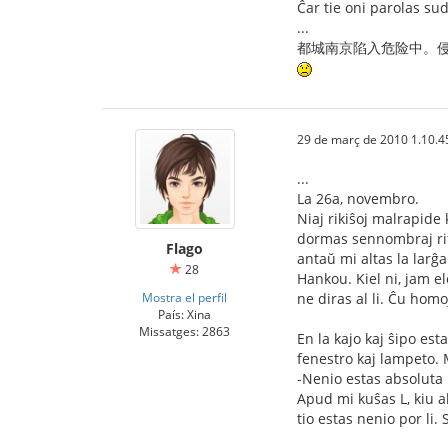
Ĉar tie oni parolas su
...
都城南京陷入危险中。侵
29 de març de 2010 1.10.4
...
La 26a, novembro.
Niaj rikiŝoj malrapide 
dormas sennombraj rifu
Flago
antaŭ mi altas la larĝ
28
Hankou. Kiel ni, jam e
Mostra el perfil
ne diras al li. Ĉu hom
País: Xina
Missatges: 2863
En la kajo kaj ŝipo es
fenestro kaj lampeto. 
-Nenio estas absoluta 
Apud mi kuŝas L, kiu al
tio estas nenio por li.