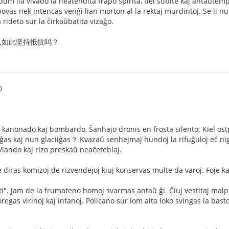
 dum lia vivado ia neatendita frapo spirita, tiel subite kaj antaŭtem
 povas nek intencas venĝi lian morton al la rektaj murdintoj. Se li n
rideto sur la ĉirkaŭbatita vizaĝo.
队如此坚持抵抗吗？
0
 kanonado kaj bombardo, Ŝanhajo dronis en frosta silento. Kiel ostpi
as kaj nun glaciiĝas？ Kvazaŭ senhejmaj hundoj la rifuĝuloj eĉ nig
 Viando kaj rizo preskaŭ neaĉeteblaj.
 diras komizoj de rizvendejoj kiuj konservas multe da varoj. Foje ka
i". Jam de la frumateno homoj svarmas antaŭ ĝi. Ĉiuj vestitaj malpu
oregas virinoj kaj infanoj. Policano sur iom alta loko svingas la ba