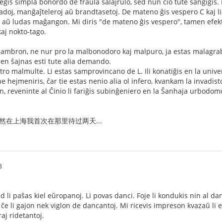
gis simpla bonordo de fraŭla salajrulo, sed nun ĉio tute ŝanĝiĝis. 
doj, manĝaĵteleroj aŭ brandtasetoj. De mateno ĝis vespero C kaj liaj 
s aŭ ludas maĝangon. Mi diris "de mateno ĝis vespero", tamen efektiv
kaj nokto-tago.
 ĉambron, ne nur pro la malbonodoro kaj malpuro, ja estas malagrable
n ŝajnas esti tute alia demando.
s tro malmulte. Li estas samprovincano de L. Ili konatiĝis en la unive
e hejmeniris, ĉar tie estas nenio alia ol infero, kvankam la invadist
ron, reveninte al Ĉinio li fariĝis subinĝeniero en la Ŝanhaja urbodom
然在上海我首次在那里待过两天...
3
d li paŝas kiel eŭropanoj. Li povas danci. Foje li kondukis nin al danc
 ĉe li gajon nek viglon de dancantoj. Mi ricevis impreson kvazaŭ li 
raj ridetantoj.