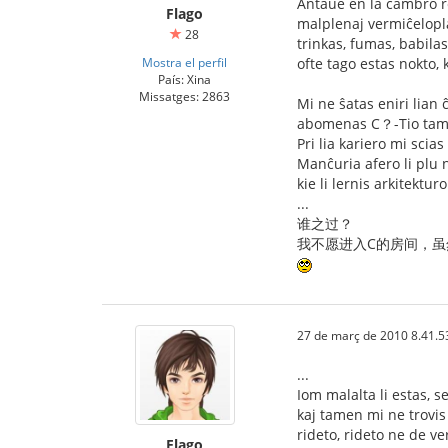
Antaŭe en la ĉambro re
Flago
malplenaj vermiĉelopla
28
trinkas, fumas, babila
Mostra el perfil
ofte tago estas nokto, 
País: Xina
Missatges: 2863
Mi ne ŝatas eniri lian
abomenas C？-Tio tame
Pri lia kariero mi scia
Manĉuria afero li plu n
kie li lernis arkitektu
...
谁之过？
我不愿进入C的房间，虽
27 de març de 2010 8.41.5
...
Iom malalta li estas, se
kaj tamen mi ne trovis
rideto, rideto ne de ve
Flago