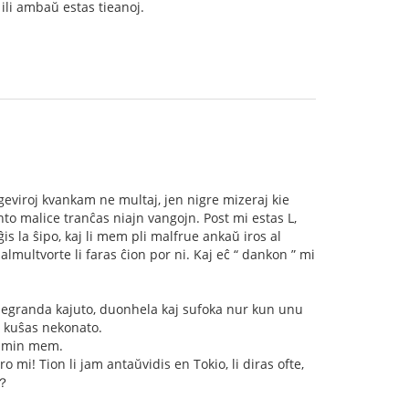
 ili ambaŭ estas tieanoj.
 geviroj kvankam ne multaj, jen nigre mizeraj kie
o malice tranĉas niajn vangojn. Post mi estas L,
s la ŝipo, kaj li mem pli malfrue ankaŭ iros al
multvorte li faras ĉion por ni. Kaj eĉ “ dankon ” mi
l negranda kajuto, duonhela kaj sufoka nur kun unu
e kuŝas nekonato.
as min mem.
 mi! Tion li jam antaŭvidis en Tokio, li diras ofte,
j？