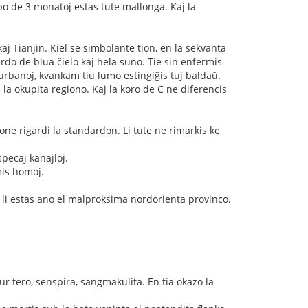
mpo de 3 monatoj estas tute mallonga. Kaj la
 Tianjin. Kiel se simbolante tion, en la sekvanta
rdo de blua ĉielo kaj hela suno. Tie sin enfermis
la urbanoj, kvankam tiu lumo estingiĝis tuj baldaŭ.
e la okupita regiono. Kaj la koro de C ne diferencis
bone rigardi la standardon. Li tute ne rimarkis ke
pecaj kanajloj.
mis homoj.
Ĉar li estas ano el malproksima nordorienta provinco.
ur tero, senspira, sangmakulita. En tia okazo la