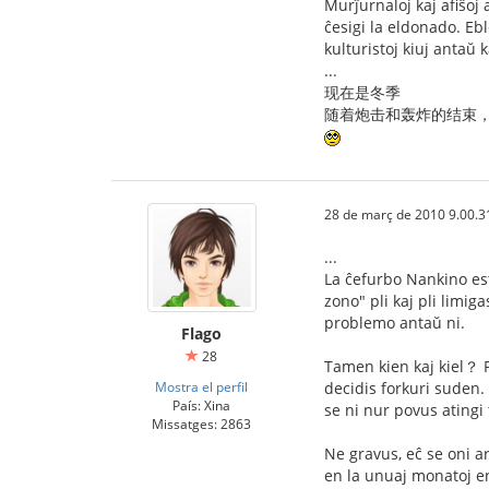
Murĵurnaloj kaj afiŝoj 
ĉesigi la eldonado. Eb
kulturistoj kiuj antaŭ k
...
现在是冬季
随着炮击和轰炸的结束，
28 de març de 2010 9.00.3
...
La ĉefurbo Nankino est
zono" pli kaj pli limig
problemo antaŭ ni.
Flago
28
Tamen kien kaj kiel？ Po
Mostra el perfil
decidis forkuri suden. 
País: Xina
se ni nur povus atingi 
Missatges: 2863
Ne gravus, eĉ se oni a
en la unuaj monatoj en