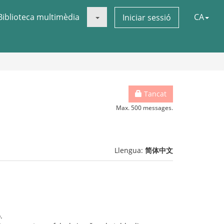
Biblioteca multimèdia
CA
Iniciar sessió
Tancat
Max. 500 messages.
Llengua:
简体中文
.