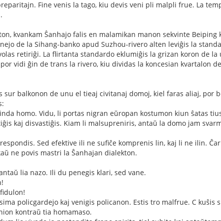
eparitajn. Fine venis la tago, kiu devis veni pli malpli frue. La te
.
ston, kvankam Ŝanhajo falis en malamikan manon sekvinte Beiping kaj
enejo de la Sihang-banko apud Suzhou-rivero alten leviĝis la standa
e volas retiriĝi. La flirtanta standardo eklumiĝis la grizan koron de 
n por vidi ĝin de trans la rivero, kiu dividas la koncesian kvartalon d
 sur balkonon de unu el tieaj civitanaj domoj, kiel faras aliaj, por 
s:
tinda homo. Vidu, li portas nigran eŭropan kostumon kiun ŝatas tius
aŭtiĝis kaj disvastiĝis. Kiam li malsupreniris, antaŭ la domo jam svar
 respondis. Sed efektive ili ne sufiĉe komprenis lin, kaj li ne ilin. 
aŭ ne povis mastri la Ŝanhajan dialekton.
ntaŭ lia nazo. Ili du penegis klari, sed vane.
n!
fidulon!
sima policgardejo kaj venigis policanon. Estis tro malfrue. C kuŝis s
enion kontraŭ tia homamaso.