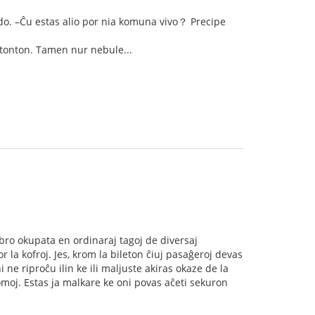
do. –Ĉu estas alio por nia komuna vivo？ Precipe
stonton. Tamen nur nebule...
mbro okupata en ordinaraj tagoj de diversaj
por la kofroj. Jes, krom la bileton ĉiuj pasaĝeroj devas
i ne riproĉu ilin ke ili maljuste akiras okaze de la
omoj. Estas ja malkare ke oni povas aĉeti sekuron