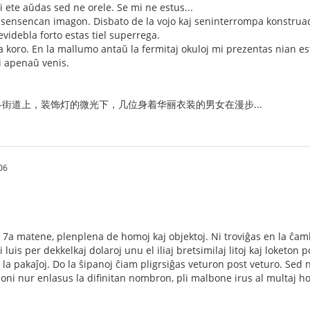
 ete aŭdas sed ne orele. Se mi ne estus...
a sensencan imagon. Disbato de la vojo kaj seninterrompa konstrua
evidebla forto estas tiel superrega.
a koro. En la mallumo antaŭ la fermitaj okuloj mi prezentas nian e
ĝi apenaŭ venis.
街道上，装饰灯的微光下，几位身着华丽衣装的男女在漫步...
06
la 7a matene, plenplena de homoj kaj objektoj. Ni troviĝas en la ĉa
i luis per dekkelkaj dolaroj unu el iliaj bretsimilaj litoj kaj loketon 
aj la pakaĵoj. Do la ŝipanoj ĉiam pligrsiĝas veturon post veturo. Sed n
e oni nur enlasus la difinitan nombron, pli malbone irus al multaj h