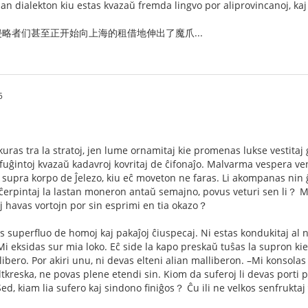
dan dialekton kiu estas kvazaŭ fremda lingvo por aliprovincanoj, kaj
略者们甚至正开始向上海的租借地伸出了魔爪...
5
kuras tra la stratoj, jen lume ornamitaj kie promenas lukse vestitaj
ĝintoj kvazaŭ kadavroj kovritaj de ĉifonaĵo. Malvarma vespera vent
a supra korpo de Ĵelezo, kiu eĉ moveton ne faras. Li akompanas nin ĝi
lĉerpintaj la lastan moneron antaŭ semajno, povus veturi sen li？ Mal
oj havas vortojn por sin esprimi en tia okazo？
tas superfluo de homoj kaj pakaĵoj ĉiuspecaj. Ni estas kondukitaj a
Mi eksidas sur mia loko. Eĉ side la kapo preskaŭ tuŝas la supron ki
libero. Por akiri unu, ni devas elteni alian malliberon. –Mi konsol
tkreska, ne povas plene etendi sin. Kiom da suferoj li devas porti pro
 Sed, kiam lia sufero kaj sindono finiĝos？ Ĉu ili ne velkos senfrukta