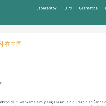
Esperanto?
Curs
Gramàtica
a 战斗在中国
31
ambron de C, kvankam tie mi pasigis la unuajn du tagojn en Ŝanhajo