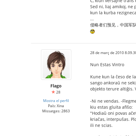
C, kiun verŝajne trafis
Sed ni, liaj amikoj, ne
kun la kurba rezigneca 
...
侵略者们预见，中国军
28 de març de 2010 8.09.3
Nun Estas Vintro
Kune kun la ĉeso de la
sango ankoraŭ ne sekiĝ
Flago
objekto terure altiĝis.
28
Mostra el perfil
-Ni ne vendas. -Flegme
País: Xina
kiu estas gluita afiŝo:
Missatges: 2863
"Hodiaŭ oni povas aĉet
kriaĉas, interpuŝas. Pl
ili ne scias.