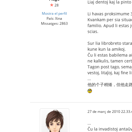
Liaj dentoj kaj la pint
28
Mostra el perfil
Li havas proksimume 30
País: Xina
Kvankam per sia situaci
Missatges: 2863
familio. Apud li estas 
scias.
Sur lia librobreto star
kune kun la amikoj.
Ĉu li estas babilema a
ne kalkulis, tamen cer
Tagon post tago, semaj
vestoj, litaĵoj, kaj fin
...
他的个子稍矮，但他走路
27 de març de 2010 22.33.
...
Ĉu la invadistoj antaŭv