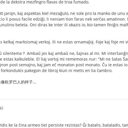
o de la dekstra mezfingro flavas de troa fumado.
 jarojn, kaj aspektas kiel mezaĝulo, ne sole pro la manko de unu el
o li povus facile edziĝi, li neniam tion faras nek serĉas amatinon. 
junulino beleta. Oni diras ke inter ili okazis io, kio tamen finiĝis ma
as kelkaj marksismaj verkoj. Ili ne estas ornamaĵoj. Foje kaj foje mi 
ŭ silentema？ Ambaŭ jes kaj ambaŭ ne, ŝajnas al mi. Mi interŝanĝis 
te estas kalkuleble. El liaj vortoj mi rememoras nur: "Mi ne ŝatas 
non post semajno, kaj jam eĉ monaton post monato. Ĉu ie estas io f
e li forkondukis pakegon de libroj kiun ni metis en lia ĉambro.
像欧罗巴人的样子...
42
idis ke la ĉina armeo tiel persiste rezistas? Ĝi batalis, bataladis,