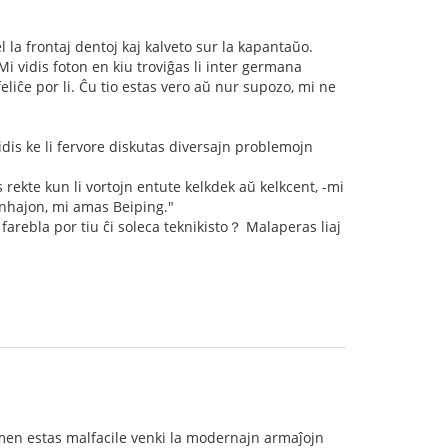
 la frontaj dentoj kaj kalveto sur la kapantaŭo.
Mi vidis foton en kiu troviĝas li inter germana
lfeliĉe por li. Ĉu tio estas vero aŭ nur supozo, mi ne
vidis ke li fervore diskutas diversajn problemojn
rekte kun li vortojn entute kelkdek aŭ kelkcent, -mi
Ŝanhajon, mi amas Beiping."
arebla por tiu ĉi soleca teknikisto？ Malaperas liaj
 tamen estas malfacile venki la modernajn armaĵojn