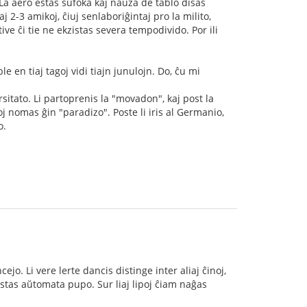
La aero estas sufoka kaj naŭza de tablo disas
2-3 amikoj, ĉiuj senlaboriĝintaj pro la milito,
e ĉi tie ne ekzistas severa tempodivido. Por ili
 en tiaj tagoj vidi tiajn junulojn. Do, ĉu mi
rsitato. Li partoprenis la "movadon", kaj post la
oj nomas ĝin "paradizo". Poste li iris al Germanio,
o.
ejo. Li vere lerte dancis distinge inter aliaj ĉinoj,
estas aŭtomata pupo. Sur liaj lipoj ĉiam naĝas