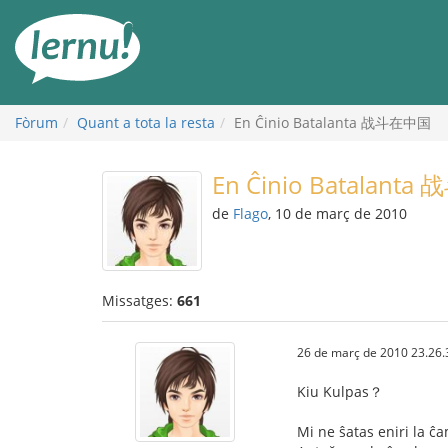
Al
contingut
Fòrum
Quant a tota la resta
En Ĉinio Batalanta 战斗在中国
En Ĉinio Batalant
de
Flago
, 10 de març de 2010
Missatges:
661
26 de març de 2010 23.26.
Kiu Kulpas？
Mi ne ŝatas eniri la ĉ