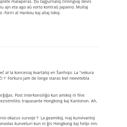
omplete malaperas. Du tagĵurnaloj ĉinlingvaj devis
iu ajn eta ago aŭ vorto kontraŭ Japanio. Multaj
 -foriri al Hankou kaj aliaj lokoj.
 al la koncesiaj kvartaloj en Ŝanhojo. La "sekura
e ĉi？ Forkuro jam de longe staras kiel neevitebla
urĝiĝas. Post interkonsiliĝo kun amikoj ni fine
a rezistmilito, trapasante Hongkong kaj Kantonon. Ah,
enio okazus survoje？ La geamikoj, niaj kunvivantoj
onvolas kunveturi kun ni ĝis Hongkong kaj helpi nin.