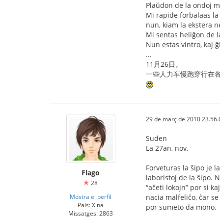
Plaŭdon de la ondoj mi
Mi rapide forbalaas l
nun, kiam la ekstera n
Mi sentas heliĝon de l
Nun estas vintro, kaj 
...
11月26日。
一些人力车慢跑穿行在各
29 de març de 2010 23.56.
Suden
La 27an, nov.
Forveturas la ŝipo je 
Flago
laboristoj de la ŝipo. N
28
“aĉeti lokojn” por si k
Mostra el perfil
nacia malfeliĉo, ĉar s
País: Xina
por sumeto da mono.
Missatges: 2863