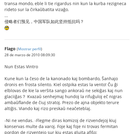
transa mondo, eble li tie rigardus nin kun la kurba rezigneca
rideto sur la ĉirkaŭbatita vizaĝo.
...
侵略者们预见，中国军队如此坚持抵抗吗？
Flago
(
Mostrar perfil
)
28 de marzo de 2010 08:09:30
Nun Estas Vintro
Kune kun la ĉeso de la kanonado kaj bombardo, Ŝanhajo
dronis en frosta silento. Kiel ostpika estas la vento! Ĉu ĝi
elblovas de kie la verŝita sango ankoraŭ ne sekiĝas kaj nun
glaciiĝas？ Kvazaŭ senhejmaj hundoj la rifuĝuloj eĉ nigras
ambaŭflande de ĉiuj stratoj. Prezo de ajna objekto terure
altiĝis. Viando kaj rizo preskaŭ neaĉeteblaj.
-Ni ne vendas. -Flegme diras komizoj de rizvendejoj kiuj
konservas multe da varoj. Foje kaj foje ni trovas fermitan
pordon de rizventejo sur kiu estas gluita afiŝo: