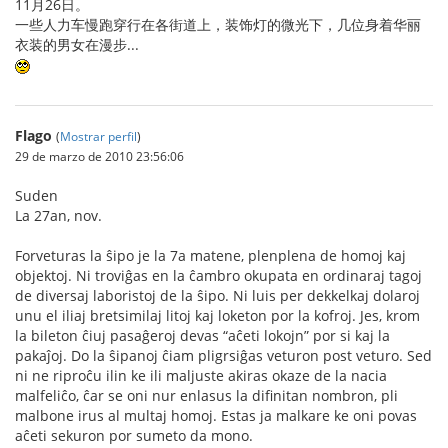
11月26日。
一些人力车慢跑穿行在各街道上，装饰灯的微光下，几位身着华丽
衣装的男女在漫步...
Flago
(
Mostrar perfil
)
29 de marzo de 2010 23:56:06
Suden
La 27an, nov.
Forveturas la ŝipo je la 7a matene, plenplena de homoj kaj
objektoj. Ni troviĝas en la ĉambro okupata en ordinaraj tagoj
de diversaj laboristoj de la ŝipo. Ni luis per dekkelkaj dolaroj
unu el iliaj bretsimilaj litoj kaj loketon por la kofroj. Jes, krom
la bileton ĉiuj pasaĝeroj devas “aĉeti lokojn” por si kaj la
pakaĵoj. Do la ŝipanoj ĉiam pligrsiĝas veturon post veturo. Sed
ni ne riproĉu ilin ke ili maljuste akiras okaze de la nacia
malfeliĉo, ĉar se oni nur enlasus la difinitan nombron, pli
malbone irus al multaj homoj. Estas ja malkare ke oni povas
aĉeti sekuron por sumeto da mono.