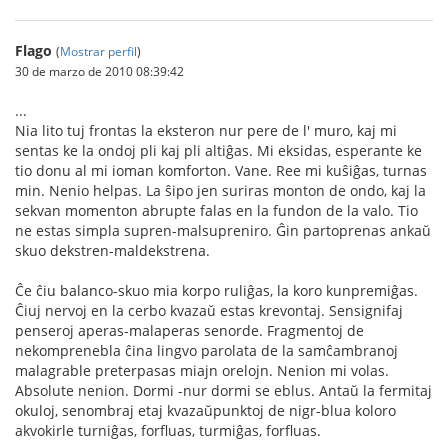
Flago
(
Mostrar perfil
)
30 de marzo de 2010 08:39:42
...
Nia lito tuj frontas la eksteron nur pere de l' muro, kaj mi
sentas ke la ondoj pli kaj pli altiĝas. Mi eksidas, esperante ke
tio donu al mi ioman komforton. Vane. Ree mi kuŝiĝas, turnas
min. Nenio helpas. La ŝipo jen suriras monton de ondo, kaj la
sekvan momenton abrupte falas en la fundon de la valo. Tio
ne estas simpla supren-malsupreniro. Ĝin partoprenas ankaŭ
skuo dekstren-maldekstrena.
Ĉe ĉiu balanco-skuo mia korpo ruliĝas, la koro kunpremiĝas.
Ĉiuj nervoj en la cerbo kvazaŭ estas krevontaj. Sensignifaj
penseroj aperas-malaperas senorde. Fragmentoj de
nekomprenebla ĉina lingvo parolata de la samĉambranoj
malagrable preterpasas miajn orelojn. Nenion mi volas.
Absolute nenion. Dormi -nur dormi se eblus. Antaŭ la fermitaj
okuloj, senombraj etaj kvazaŭpunktoj de nigr-blua koloro
akvokirle turniĝas, forfluas, turmiĝas, forfluas.