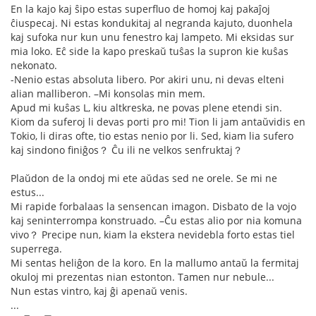
En la kajo kaj ŝipo estas superfluo de homoj kaj pakaĵoj
ĉiuspecaj. Ni estas kondukitaj al negranda kajuto, duonhela
kaj sufoka nur kun unu fenestro kaj lampeto. Mi eksidas sur
mia loko. Eĉ side la kapo preskaŭ tuŝas la supron kie kuŝas
nekonato.
-Nenio estas absoluta libero. Por akiri unu, ni devas elteni
alian malliberon. –Mi konsolas min mem.
Apud mi kuŝas L, kiu altkreska, ne povas plene etendi sin.
Kiom da suferoj li devas porti pro mi! Tion li jam antaŭvidis en
Tokio, li diras ofte, tio estas nenio por li. Sed, kiam lia sufero
kaj sindono finiĝos？ Ĉu ili ne velkos senfruktaj？
Plaŭdon de la ondoj mi ete aŭdas sed ne orele. Se mi ne
estus...
Mi rapide forbalaas la sensencan imagon. Disbato de la vojo
kaj seninterrompa konstruado. –Ĉu estas alio por nia komuna
vivo？ Precipe nun, kiam la ekstera nevidebla forto estas tiel
superrega.
Mi sentas heliĝon de la koro. En la mallumo antaŭ la fermitaj
okuloj mi prezentas nian estonton. Tamen nur nebule...
Nun estas vintro, kaj ĝi apenaŭ venis.
...