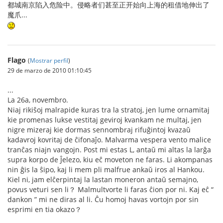
都城南京陷入危险中。侵略者们甚至正开始向上海的租借地伸出了
魔爪...
Flago
(
Mostrar perfil
)
29 de marzo de 2010 01:10:45
...
La 26a, novembro.
Niaj rikiŝoj malrapide kuras tra la stratoj, jen lume ornamitaj
kie promenas lukse vestitaj geviroj kvankam ne multaj, jen
nigre mizeraj kie dormas sennombraj rifuĝintoj kvazaŭ
kadavroj kovritaj de ĉifonaĵo. Malvarma vespera vento malice
tranĉas niajn vangojn. Post mi estas L, antaŭ mi altas la larĝa
supra korpo de Ĵelezo, kiu eĉ moveton ne faras. Li akompanas
nin ĝis la ŝipo, kaj li mem pli malfrue ankaŭ iros al Hankou.
Kiel ni, jam elĉerpintaj la lastan moneron antaŭ semajno,
povus veturi sen li？ Malmultvorte li faras ĉion por ni. Kaj eĉ “
dankon ” mi ne diras al li. Ĉu homoj havas vortojn por sin
esprimi en tia okazo？