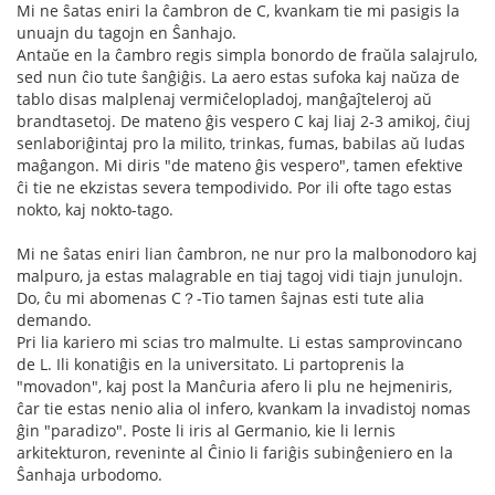
Mi ne ŝatas eniri la ĉambron de C, kvankam tie mi pasigis la
unuajn du tagojn en Ŝanhajo.
Antaŭe en la ĉambro regis simpla bonordo de fraŭla salajrulo,
sed nun ĉio tute ŝanĝiĝis. La aero estas sufoka kaj naŭza de
tablo disas malplenaj vermiĉelopladoj, manĝaĵteleroj aŭ
brandtasetoj. De mateno ĝis vespero C kaj liaj 2-3 amikoj, ĉiuj
senlaboriĝintaj pro la milito, trinkas, fumas, babilas aŭ ludas
maĝangon. Mi diris "de mateno ĝis vespero", tamen efektive
ĉi tie ne ekzistas severa tempodivido. Por ili ofte tago estas
nokto, kaj nokto-tago.
Mi ne ŝatas eniri lian ĉambron, ne nur pro la malbonodoro kaj
malpuro, ja estas malagrable en tiaj tagoj vidi tiajn junulojn.
Do, ĉu mi abomenas C？-Tio tamen ŝajnas esti tute alia
demando.
Pri lia kariero mi scias tro malmulte. Li estas samprovincano
de L. Ili konatiĝis en la universitato. Li partoprenis la
"movadon", kaj post la Manĉuria afero li plu ne hejmeniris,
ĉar tie estas nenio alia ol infero, kvankam la invadistoj nomas
ĝin "paradizo". Poste li iris al Germanio, kie li lernis
arkitekturon, reveninte al Ĉinio li fariĝis subinĝeniero en la
Ŝanhaja urbodomo.