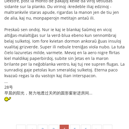
Dekstre, post la monto de pakaĵoj kelke da viroj vetludas
sidante sur la planko. Du virinoj -kredeble iliaj edzinoj -
maltrankvile staras apude, rigardas la manon jen de tiu jen
de alia, kaj nu, monpaperojn metitajn antaŭ ili.
Preskaŭ sen ondoj. Nur ie kaj ie blankaj ŝaŭmoj en vicoj
altiĝas-malaltiĝas sur la verd-blua ebeno kun sennombraj
belaj sulketoj. Iom fore kvietan dormon ankoraŭ ĝuas insuloj
vualitaj grizverde. Super ili nebule treniĝas viola nubo. La tuta
ĉielo lazuretas milde, varmete. Mevoj en la aero nigre flirtas
kiel maldikaj paperbirdoj, subite sin ĵetas en la maron
brilante per la neĝoblanka ventro, kaj tuj ree supren flugas. La
sunradioj gaje petolas kun smeraldaj sulketoj. Eterna paco
kvazaŭ regas la du vastojn kaj ilian interspacon.
...
28号
早晨的阳光，努力地透过关闭的圆形窗射进房间...