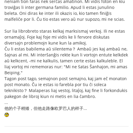
neniam tion faras nek serĉas amatinon. Mi vidis foton en kiu
troviĝas li inter germana familio. Apud li estas junulino
beleta. Oni diras ke inter ili okazis io, kio tamen finiĝis
malfeliĉe por li. Ĉu tio estas vero aŭ nur supozo, mi ne scias.
Sur lia librobreto staras kelkaj marksismaj verkoj. Ili ne estas
ornamaĵoj. Foje kaj foje mi vidis ke li fervore diskutas
diversajn problemojn kune kun la amikoj.
Ĉu li estas babilema aŭ silentema？ Ambaŭ jes kaj ambaŭ ne,
ŝajnas al mi. Mi interŝanĝis rekte kun li vortojn entute kelkdek
aŭ kelkcent, -mi ne kalkulis, tamen certe estas kalkuleble. El
liaj vortoj mi rememoras nur: "Mi ne ŝatas Ŝanhajon, mi amas
Beiping."
Tagon post tago, semajnon post semajno, kaj jam eĉ monaton
post monato. Ĉu ie estas io farebla por tiu ĉi soleca
teknikisto？ Malaperas liaj vestoj, litaĵoj, kaj fine li forkondukis
pakegon de libroj kiun ni metis en lia ĉambro.
...
他的个子稍矮，但他走路像欧罗巴人的样子...