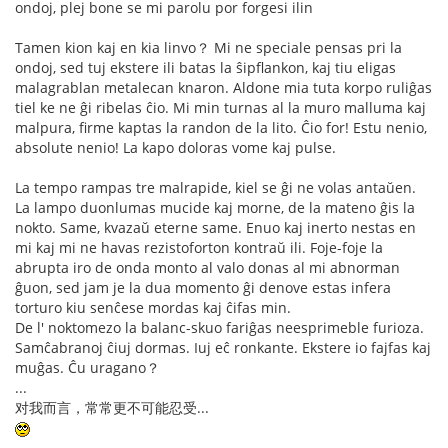
ondoj, plej bone se mi parolu por forgesi ilin
Tamen kion kaj en kia linvo？ Mi ne speciale pensas pri la
ondoj, sed tuj ekstere ili batas la ŝipflankon, kaj tiu eligas
malagrablan metalecan knaron. Aldone mia tuta korpo ruliĝas
tiel ke ne ĝi ribelas ĉio. Mi min turnas al la muro malluma kaj
malpura, firme kaptas la randon de la lito. Ĉio for! Estu nenio,
absolute nenio! La kapo doloras vome kaj pulse.
La tempo rampas tre malrapide, kiel se ĝi ne volas antaŭen.
La lampo duonlumas mucide kaj morne, de la mateno ĝis la
nokto. Same, kvazaŭ eterne same. Enuo kaj inerto nestas en
mi kaj mi ne havas rezistoforton kontraŭ ili. Foje-foje la
abrupta iro de onda monto al valo donas al mi abnorman
ĝuon, sed jam je la dua momento ĝi denove estas infera
torturo kiu senĉese mordas kaj ĉifas min.
De l' noktomezo la balanc-skuo fariĝas neesprimeble furioza.
Samĉabranoj ĉiuj dormas. Iuj eĉ ronkante. Ekstere io fajfas kaj
muĝas. Ĉu uragano？
...
对我而言，常常更不可能忍受...