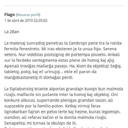
Flago
(
Mostrar perfil
)
1 de abril de 2010 22:35:02
La 28an
La matenaj sunradioj penetras la ĉambrojn pene tra la ronda
fermita fenestreto. Mi iras eksteren je la unua fojo. Serena
vetero. Nur videblas postsignoj de portempa pluveto. Ankaŭ
sur la ferdeko sentegmenta estas plene de homoj kaj aĵoj.
Apenaŭ troviĝas mallarĝa pasejo. Ha, kiom da objektoj! Seĝoj,
tabletoj, potoj, kaj eĉ urinujoj... eble eĉ paron da
manĝobastonetoj ili domaĝas perdi.
La ŝiplaboristoj kriante alportas grandajn kuvojn kun malmola
rizaĵo, malfacile sin puŝante inter la homoj kaj objektoj. Oni
konkure alkuras, superrande plenigas grandan tason, aŭ
supozeble por la familio poton. Kelkaj virinoj faras
lignokarban fajron en pelvo lerte kaj hejme, kuiras legomojn,
viandon, aŭ refaras kaĉon el la donita malmola rizaĵo.
Senapetita, mi turnas la okulojn de ili.