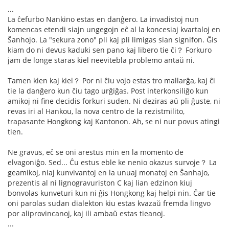
...
La ĉefurbo Nankino estas en danĝero. La invadistoj nun
komencas etendi siajn ungegojn eĉ al la koncesiaj kvartaloj en
Ŝanhojo. La "sekura zono" pli kaj pli limigas sian signifon. Ĝis
kiam do ni devus kaduki sen pano kaj libero tie ĉi？ Forkuro
jam de longe staras kiel neevitebla problemo antaŭ ni.
Tamen kien kaj kiel？ Por ni ĉiu vojo estas tro mallarĝa, kaj ĉi
tie la danĝero kun ĉiu tago urĝiĝas. Post interkonsiliĝo kun
amikoj ni fine decidis forkuri suden. Ni deziras aŭ pli ĝuste, ni
revas iri al Hankou, la nova centro de la rezistmilito,
trapasante Hongkong kaj Kantonon. Ah, se ni nur povus atingi
tien.
Ne gravus, eĉ se oni arestus min en la momento de
elvagoniĝo. Sed... Ĉu estus eble ke nenio okazus survoje？ La
geamikoj, niaj kunvivantoj en la unuaj monatoj en Ŝanhajo,
prezentis al ni lignogravuriston C kaj lian edzinon kiuj
bonvolas kunveturi kun ni ĝis Hongkong kaj helpi nin. Ĉar tie
oni parolas sudan dialekton kiu estas kvazaŭ fremda lingvo
por aliprovincanoj, kaj ili ambaŭ estas tieanoj.
...