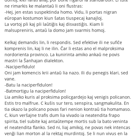
ne rimarkis ke malantaŭ li oni flustras:
-Hej, jen estas suspektinda homo. Vidu, li portas nigran
eŭropan kostumon kiun ŝatas tiuspecaj kanajloj.
La vortoj pli kaj pli laŭtiĝis kaj disvastiĝis. Kiam li
malsupreniris, antaŭ la domo jam svarmis homoj.
Kelkaj demandis lin, li respondis. Sed efektive ili ne sufiĉe
komprenis lin, kaj li ne ilin. Ĉar li estas ano el malproksima
nordorienta provinco. La kunirinta amiko ankaŭ ne povis
mastri la Ŝanhajan dialekton.
-Naciperfidulo!
Oni jam komencis krii antaŭ lia nazo. Ili du penegis klari, sed
vane.
-Batu la naciperfidulon!
-Batmortigu la naciperfidulon!
Lia amiko kuris al proksima policgardejo kaj venigis policanon.
Estis tro malfrue. C kuŝis sur tero, senspira, sangmakulita. En
tia okazo la policano povas fari nenion kontraŭ tia homamaso.
C, kiun verŝajne trafis dum lia vivado ia neatendita frapo
spirita, tiel subite kaj antaŭtempe mortis sub la bato veninta
el neatendita flanko. Sed ni, liaj amikoj, ne povas nek intencas
venĝi lian morton al la rektaj murdintoj. Se li nun vivus en la