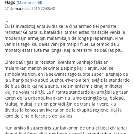
Flago
(
Mostrar perfil
)
27 de marzo de 2010 22:33:42
...
Ĉu la invadistoj antaŭvidis ke la ĉina armeo tiel persiste
rezistas? Ĝi batalis, bataladis, tamen estas malfacile venki la
modernajn armaĵojn malamikajn de longe preparitajn. Fine
venis la tago, kiu devis veni pli malpli frue. La tempo de 3
monatoj estas tute mallonga. Kaj la rezistmilito daŭras plu.
Ĉinio daŭrigas la reziston, kvankam Ŝanhajo falis en
malamikan manon sekvinte Beiping kaj Tianjin. Kiel se
simbolante tion, en la sekvanta tago subite super la tenejo de
la Sihang-banko apud Suzhou-rivero alten leviĝis la standardo
de blua ĉielo kaj hela suno. Tie sin enfermis ĉinaj militistoj
kiuj ne volas retiriĝi. La flirtanta standardo eklumiĝis la grizan
koron de la urbanoj, kvankam tiu lumo estingiĝis tuj baldaŭ.
Multaj, multaj iris tien por vidi ĝin de trans la rivero, kiu
dividas la koncesian kvartalon de la okupita regiono. Kaj la
koro de C ne diferencis de la alies.
Kun amiko li supreniris sur balkonon de unu el tieaj civitanaj
domoj, kiel faras aliaj, por bone rigardi la standardon. Li tute