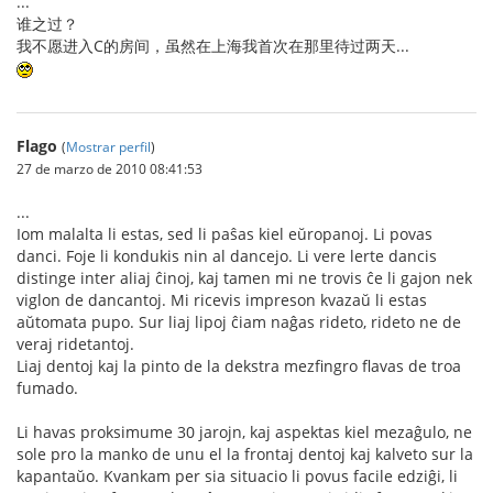
...
谁之过？
我不愿进入C的房间，虽然在上海我首次在那里待过两天...
Flago
(
Mostrar perfil
)
27 de marzo de 2010 08:41:53
...
Iom malalta li estas, sed li paŝas kiel eŭropanoj. Li povas
danci. Foje li kondukis nin al dancejo. Li vere lerte dancis
distinge inter aliaj ĉinoj, kaj tamen mi ne trovis ĉe li gajon nek
viglon de dancantoj. Mi ricevis impreson kvazaŭ li estas
aŭtomata pupo. Sur liaj lipoj ĉiam naĝas rideto, rideto ne de
veraj ridetantoj.
Liaj dentoj kaj la pinto de la dekstra mezfingro flavas de troa
fumado.
Li havas proksimume 30 jarojn, kaj aspektas kiel mezaĝulo, ne
sole pro la manko de unu el la frontaj dentoj kaj kalveto sur la
kapantaŭo. Kvankam per sia situacio li povus facile edziĝi, li