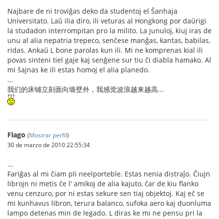
Najbare de ni troviĝas deko da studentoj el Ŝanhaja
Universitato. Laŭ ilia diro, ili veturas al Hongkong por daŭrigi
la studadon interrompitan pro la milito. La junuloj, kiuj iras de
unu al alia nepatria trepeco, senĉese manĝas, kantas, babilas,
ridas. Ankaŭ L bone parolas kun ili. Mi ne komprenas kial ili
povas sinteni tiel gaje kaj senĝene sur tiu ĉi diabla hamako. Al
mi ŝajnas ke ili estas homoj el alia planedo.
...
我们的床铺立刻面向墙壁外，我感觉波浪越来越高...
Flago
(
Mostrar perfil
)
30 de marzo de 2010 22:55:34
...
Fariĝas al mi ĉiam pli neelporteble. Estas nenia distraĵo. Ĉiujn
librojn ni metis ĉe l' amikoj de alia kajuto, ĉar de kiu flanko
venu cenzuro, por ni estas sekure sen tiaj objektoj. Kaj eĉ se
mi kunhavus libron, terura balanco, sufoka aero kaj duonluma
lampo detenas min de legado. L diras ke mi ne pensu pri la