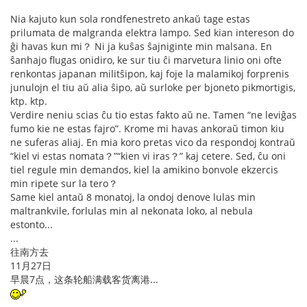
Nia kajuto kun sola rondfenestreto ankaŭ tage estas
prilumata de malgranda elektra lampo. Sed kian intereson do
ĝi havas kun mi？ Ni ja kuŝas ŝajniginte min malsana. En
ŝanhajo flugas onidiro, ke sur tiu ĉi marvetura linio oni ofte
renkontas japanan militŝipon, kaj foje la malamikoj forprenis
junulojn el tiu aŭ alia ŝipo, aŭ surloke per bjoneto pikmortigis,
ktp. ktp.
Verdire neniu scias ĉu tio estas fakto aŭ ne. Tamen “ne leviĝas
fumo kie ne estas fajro”. Krome mi havas ankoraŭ timon kiu
ne suferas aliaj. En mia koro pretas vico da respondoj kontraŭ
“kiel vi estas nomata？”“kien vi iras？” kaj cetere. Sed, ĉu oni
tiel regule min demandos, kiel la amikino bonvole ekzercis
min ripete sur la tero？
Same kiel antaŭ 8 monatoj, la ondoj denove lulas min
maltrankvile, forlulas min al nekonata loko, al nebula
estonto...
...
往南方去
11月27日
早晨7点，这条轮船满载客货离港...