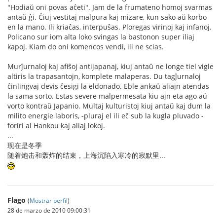
"Hodiaŭ oni povas aĉeti". Jam de la frumateno homoj svarmas
antaŭ ĝi. Ĉiuj vestitaj malpura kaj mizare, kun sako aŭ korbo
en la mano. Ili kriaĉas, interpuŝas. Ploregas virinoj kaj infanoj.
Policano sur iom alta loko svingas la bastonon super iliaj
kapoj. Kiam do oni komencos vendi, ili ne scias.
Murĵurnaloj kaj afiŝoj antijapanaj, kiuj antaŭ ne longe tiel vigle
altiris la trapasantojn, komplete malaperas. Du tagĵurnaloj
ĉinlingvaj devis ĉesigi la eldonado. Eble ankaŭ aliajn atendas
la sama sorto. Estas severe malpermesata kiu ajn eta ago aŭ
vorto kontraŭ Japanio. Multaj kulturistoj kiuj antaŭ kaj dum la
milito energie laboris, -pluraj el ili eĉ sub la kugla pluvado -
foriri al Hankou kaj aliaj lokoj.
...
现在是冬季
随着炮击和轰炸的结束，上海沉陷入寒冷的寂默里...
Flago
(
Mostrar perfil
)
28 de marzo de 2010 09:00:31