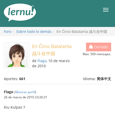
Contenido
Men
Foro
Sobre todo lo demás
En Ĉinio Batalanta 战斗在中国
En Ĉinio Batalanta
Cerrado
战斗在中国
Max. 500 mensajes.
de
Flago
, 10 de marzo
de 2010
Aportes:
661
Idioma:
简体中文
Flago
(
Mostrar perfil
)
26 de marzo de 2010 23:26:31
Kiu Kulpas？