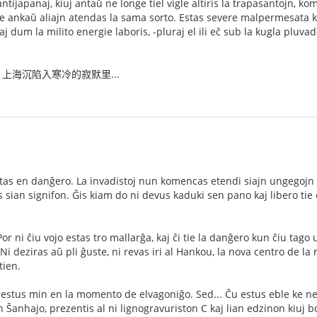
antijapanaj, kiuj antaŭ ne longe tiel vigle altiris la trapasantojn, k
le ankaŭ aliajn atendas la sama sorto. Estas severe malpermesata k
aj dum la milito energie laboris, -pluraj el ili eĉ sub la kugla pluvado
上海沉陷入寒冷的寂默里...
as en danĝero. La invadistoj nun komencas etendi siajn ungegojn eĉ
as sian signifon. Ĝis kiam do ni devus kaduki sen pano kaj libero ti
r ni ĉiu vojo estas tro mallarĝa, kaj ĉi tie la danĝero kun ĉiu tago 
Ni deziras aŭ pli ĝuste, ni revas iri al Hankou, la nova centro de l
tien.
restus min en la momento de elvagoniĝo. Sed... Ĉu estus eble ke n
 Ŝanhajo, prezentis al ni lignogravuriston C kaj lian edzinon kiuj b