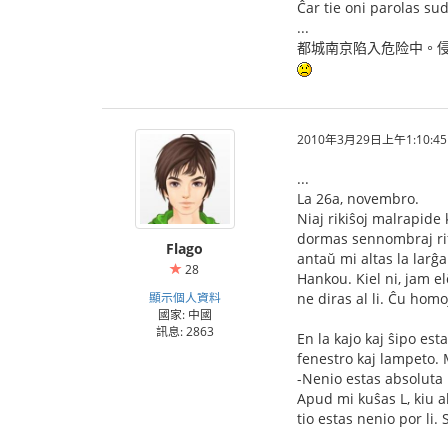
Ĉar tie oni parolas su
...
都城南京陷入危险中。侵
2010年3月29日上午1:10:45
...
La 26a, novembro.
Niaj rikiŝoj malrapide 
dormas sennombraj rifu
Flago
antaŭ mi altas la larĝ
28
Hankou. Kiel ni, jam e
顯示個人資料
ne diras al li. Ĉu hom
國家: 中國
訊息: 2863
En la kajo kaj ŝipo es
fenestro kaj lampeto. 
-Nenio estas absoluta 
Apud mi kuŝas L, kiu al
tio estas nenio por li.