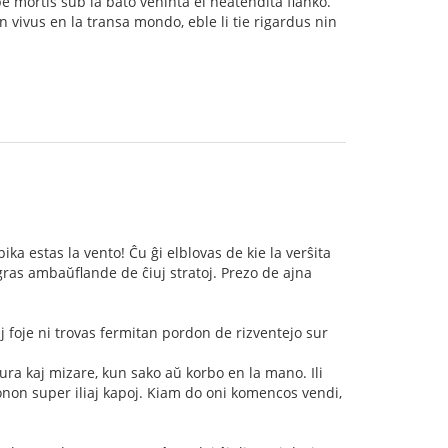
pe mortis sub la bato veninta el neatendita flanko.
un vivus en la transa mondo, eble li tie rigardus nin
ka estas la vento! Ĉu ĝi elblovas de kie la verŝita
ras ambaŭflande de ĉiuj stratoj. Prezo de ajna
j foje ni trovas fermitan pordon de rizventejo sur
ra kaj mizare, kun sako aŭ korbo en la mano. Ili
stonon super iliaj kapoj. Kiam do oni komencos vendi,