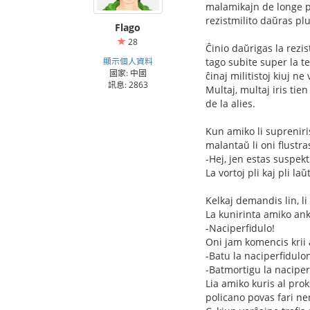
malamikajn de longe pr
rezistmilito daŭras plu
Flago
28
Ĉinio daŭrigas la rezi
顯示個人資料
tago subite super la t
國家: 中國
ĉinaj militistoj kiuj n
訊息: 2863
Multaj, multaj iris tie
de la alies.
Kun amiko li supreniris
malantaŭ li oni flustra
-Hej, jen estas suspek
La vortoj pli kaj pli l
Kelkaj demandis lin, li
La kunirinta amiko ank
-Naciperfidulo!
Oni jam komencis krii a
-Batu la naciperfidulo
-Batmortigu la naciper
Lia amiko kuris al prok
policano povas fari n