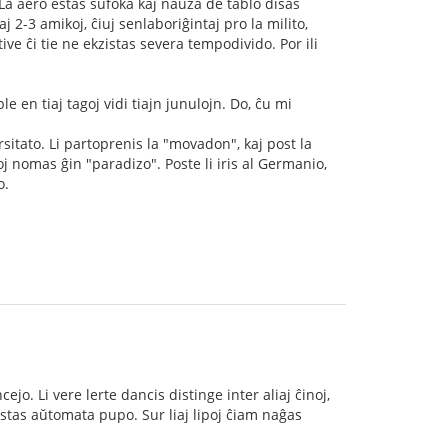
La aero estas sufoka kaj naŭza de tablo disas
2-3 amikoj, ĉiuj senlaboriĝintaj pro la milito,
e ĉi tie ne ekzistas severa tempodivido. Por ili
 en tiaj tagoj vidi tiajn junulojn. Do, ĉu mi
rsitato. Li partoprenis la "movadon", kaj post la
oj nomas ĝin "paradizo". Poste li iris al Germanio,
o.
ejo. Li vere lerte dancis distinge inter aliaj ĉinoj,
estas aŭtomata pupo. Sur liaj lipoj ĉiam naĝas