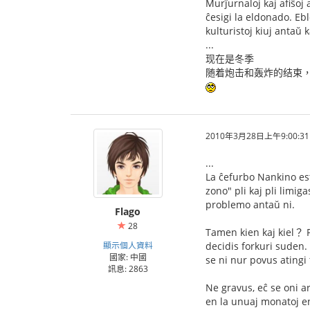
Murĵurnaloj kaj afiŝoj 
ĉesigi la eldonado. Eb
kulturistoj kiuj antaŭ k
...
现在是冬季
随着炮击和轰炸的结束，
2010年3月28日上午9:00:31
...
La ĉefurbo Nankino est
zono" pli kaj pli limig
problemo antaŭ ni.
Flago
28
Tamen kien kaj kiel？ Po
顯示個人資料
decidis forkuri suden. 
國家: 中國
se ni nur povus atingi 
訊息: 2863
Ne gravus, eĉ se oni a
en la unuaj monatoj en