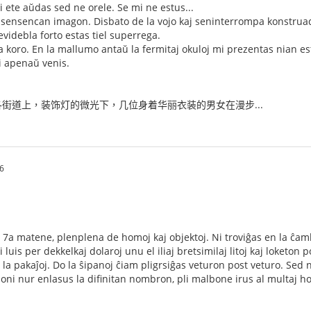
 ete aŭdas sed ne orele. Se mi ne estus...
a sensencan imagon. Disbato de la vojo kaj seninterrompa konstrua
evidebla forto estas tiel superrega.
a koro. En la mallumo antaŭ la fermitaj okuloj mi prezentas nian e
ĝi apenaŭ venis.
街道上，装饰灯的微光下，几位身着华丽衣装的男女在漫步...
6
la 7a matene, plenplena de homoj kaj objektoj. Ni troviĝas en la ĉa
i luis per dekkelkaj dolaroj unu el iliaj bretsimilaj litoj kaj loketon 
aj la pakaĵoj. Do la ŝipanoj ĉiam pligrsiĝas veturon post veturo. Sed n
e oni nur enlasus la difinitan nombron, pli malbone irus al multaj h