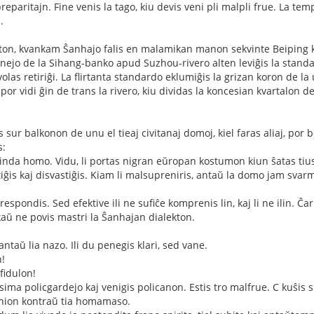
eparitajn. Fine venis la tago, kiu devis veni pli malpli frue. La te
.
ston, kvankam Ŝanhajo falis en malamikan manon sekvinte Beiping kaj
enejo de la Sihang-banko apud Suzhou-rivero alten leviĝis la standa
e volas retiriĝi. La flirtanta standardo eklumiĝis la grizan koron de 
n por vidi ĝin de trans la rivero, kiu dividas la koncesian kvartalon d
 sur balkonon de unu el tieaj civitanaj domoj, kiel faras aliaj, por 
s:
tinda homo. Vidu, li portas nigran eŭropan kostumon kiun ŝatas tius
aŭtiĝis kaj disvastiĝis. Kiam li malsupreniris, antaŭ la domo jam svar
 respondis. Sed efektive ili ne sufiĉe komprenis lin, kaj li ne ilin. 
aŭ ne povis mastri la Ŝanhajan dialekton.
ntaŭ lia nazo. Ili du penegis klari, sed vane.
n!
fidulon!
sima policgardejo kaj venigis policanon. Estis tro malfrue. C kuŝis s
enion kontraŭ tia homamaso.