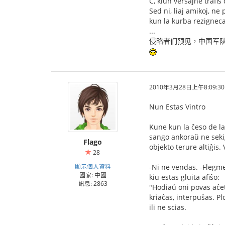
C, kiun verŝajne trafis
Sed ni, liaj amikoj, ne
kun la kurba rezigneca 
...
侵略者们预见，中国军
2010年3月28日上午8:09:30
Nun Estas Vintro
Kune kun la ĉeso de la
sango ankoraŭ ne sekiĝ
Flago
objekto terure altiĝis.
28
顯示個人資料
-Ni ne vendas. -Flegme
國家: 中國
kiu estas gluita afiŝo:
訊息: 2863
"Hodiaŭ oni povas aĉet
kriaĉas, interpuŝas. Pl
ili ne scias.