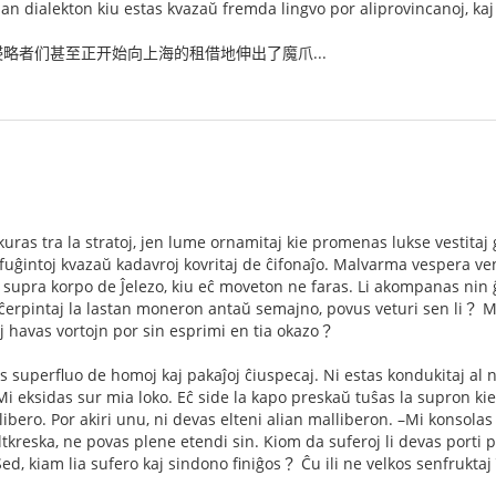
dan dialekton kiu estas kvazaŭ fremda lingvo por aliprovincanoj, kaj
略者们甚至正开始向上海的租借地伸出了魔爪...
kuras tra la stratoj, jen lume ornamitaj kie promenas lukse vestitaj
ĝintoj kvazaŭ kadavroj kovritaj de ĉifonaĵo. Malvarma vespera vent
a supra korpo de Ĵelezo, kiu eĉ moveton ne faras. Li akompanas nin ĝi
lĉerpintaj la lastan moneron antaŭ semajno, povus veturi sen li？ Mal
oj havas vortojn por sin esprimi en tia okazo？
tas superfluo de homoj kaj pakaĵoj ĉiuspecaj. Ni estas kondukitaj a
Mi eksidas sur mia loko. Eĉ side la kapo preskaŭ tuŝas la supron ki
libero. Por akiri unu, ni devas elteni alian malliberon. –Mi konsol
tkreska, ne povas plene etendi sin. Kiom da suferoj li devas porti pro
 Sed, kiam lia sufero kaj sindono finiĝos？ Ĉu ili ne velkos senfrukta