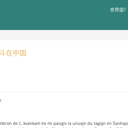
世界語?
a 战斗在中国
1
ambron de C, kvankam tie mi pasigis la unuajn du tagojn en Ŝanhajo