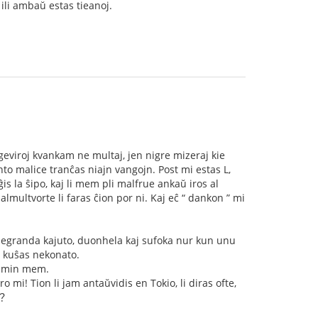
 ili ambaŭ estas tieanoj.
 geviroj kvankam ne multaj, jen nigre mizeraj kie
o malice tranĉas niajn vangojn. Post mi estas L,
s la ŝipo, kaj li mem pli malfrue ankaŭ iros al
multvorte li faras ĉion por ni. Kaj eĉ “ dankon ” mi
l negranda kajuto, duonhela kaj sufoka nur kun unu
e kuŝas nekonato.
as min mem.
 mi! Tion li jam antaŭvidis en Tokio, li diras ofte,
j？