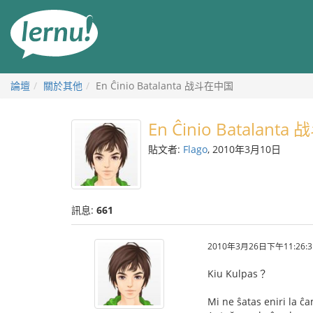
前
往
目
錄
論壇
關於其他
En Ĉinio Batalanta 战斗在中国
En Ĉinio Batalant
貼文者:
Flago
, 2010年3月10日
訊息:
661
2010年3月26日下午11:26:3
Kiu Kulpas？
Mi ne ŝatas eniri la ĉ