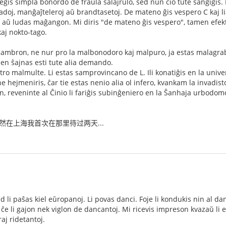
gis simpla bonordo de fraŭla salajrulo, sed nun ĉio tute ŝanĝiĝis. 
doj, manĝaĵteleroj aŭ brandtasetoj. De mateno ĝis vespero C kaj liaj 
s aŭ ludas maĝangon. Mi diris "de mateno ĝis vespero", tamen efektiv
kaj nokto-tago.
 ĉambron, ne nur pro la malbonodoro kaj malpuro, ja estas malagrable
n ŝajnas esti tute alia demando.
s tro malmulte. Li estas samprovincano de L. Ili konatiĝis en la unive
e hejmeniris, ĉar tie estas nenio alia ol infero, kvankam la invadist
ron, reveninte al Ĉinio li fariĝis subinĝeniero en la Ŝanhaja urbodom
然在上海我首次在那里待过两天...
d li paŝas kiel eŭropanoj. Li povas danci. Foje li kondukis nin al danc
 ĉe li gajon nek viglon de dancantoj. Mi ricevis impreson kvazaŭ li 
raj ridetantoj.