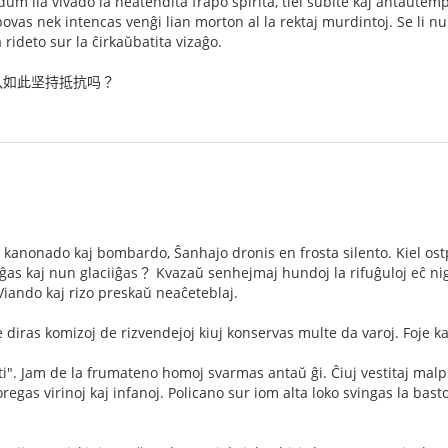
 dum lia vivado ia neatendita frapo spirita, tiel subite kaj antaŭtem
 povas nek intencas venĝi lian morton al la rektaj murdintoj. Se li n
rideto sur la ĉirkaŭbatita vizaĝo.
队如此坚持抵抗吗？
 kanonado kaj bombardo, Ŝanhajo dronis en frosta silento. Kiel ostpi
as kaj nun glaciiĝas？ Kvazaŭ senhejmaj hundoj la rifuĝuloj eĉ nig
 Viando kaj rizo preskaŭ neaĉeteblaj.
 diras komizoj de rizvendejoj kiuj konservas multe da varoj. Foje ka
i". Jam de la frumateno homoj svarmas antaŭ ĝi. Ĉiuj vestitaj malpu
oregas virinoj kaj infanoj. Policano sur iom alta loko svingas la ba