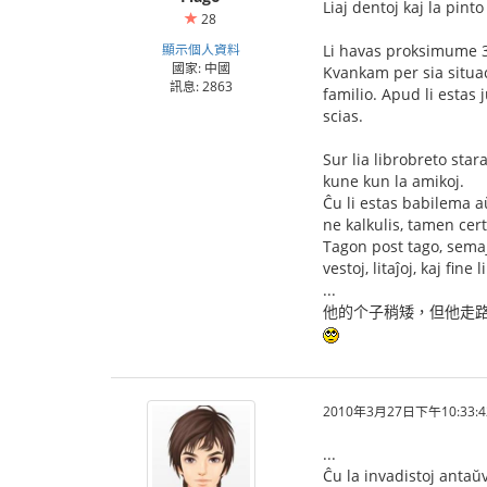
Liaj dentoj kaj la pint
28
顯示個人資料
Li havas proksimume 30
國家: 中國
Kvankam per sia situaci
訊息: 2863
familio. Apud li estas 
scias.
Sur lia librobreto star
kune kun la amikoj.
Ĉu li estas babilema a
ne kalkulis, tamen cer
Tagon post tago, semaj
vestoj, litaĵoj, kaj fin
...
他的个子稍矮，但他走路
2010年3月27日下午10:33:4
...
Ĉu la invadistoj antaŭv