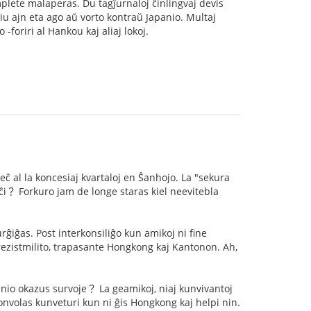
omplete malaperas. Du tagĵurnaloj ĉinlingvaj devis
iu ajn eta ago aŭ vorto kontraŭ Japanio. Multaj
 -foriri al Hankou kaj aliaj lokoj.
 al la koncesiaj kvartaloj en Ŝanhojo. La "sekura
e ĉi？ Forkuro jam de longe staras kiel neevitebla
urĝiĝas. Post interkonsiliĝo kun amikoj ni fine
a rezistmilito, trapasante Hongkong kaj Kantonon. Ah,
enio okazus survoje？ La geamikoj, niaj kunvivantoj
onvolas kunveturi kun ni ĝis Hongkong kaj helpi nin.