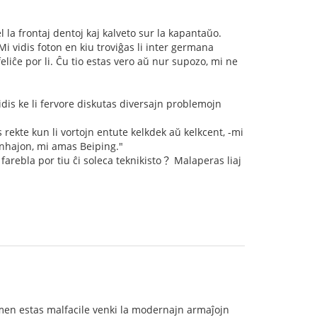
 la frontaj dentoj kaj kalveto sur la kapantaŭo.
Mi vidis foton en kiu troviĝas li inter germana
lfeliĉe por li. Ĉu tio estas vero aŭ nur supozo, mi ne
vidis ke li fervore diskutas diversajn problemojn
rekte kun li vortojn entute kelkdek aŭ kelkcent, -mi
Ŝanhajon, mi amas Beiping."
arebla por tiu ĉi soleca teknikisto？ Malaperas liaj
 tamen estas malfacile venki la modernajn armaĵojn