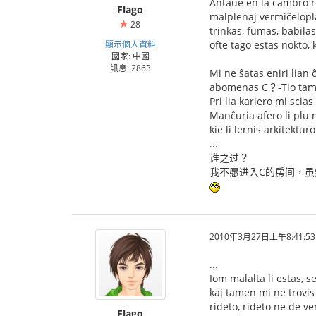
Antaŭe en la ĉambro re
Flago
malplenaj vermiĉelopla
28
trinkas, fumas, babila
顯示個人資料
ofte tago estas nokto, 
國家: 中國
訊息: 2863
Mi ne ŝatas eniri lian
abomenas C？-Tio tame
Pri lia kariero mi scia
Manĉuria afero li plu n
kie li lernis arkitektu
...
谁之过？
我不愿进入C的房间，虽
2010年3月27日上午8:41:53
...
Iom malalta li estas, se
kaj tamen mi ne trovis
rideto, rideto ne de ve
Flago