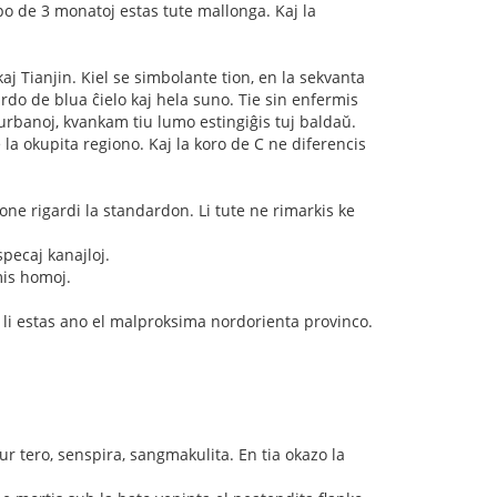
mpo de 3 monatoj estas tute mallonga. Kaj la
 Tianjin. Kiel se simbolante tion, en la sekvanta
rdo de blua ĉielo kaj hela suno. Tie sin enfermis
la urbanoj, kvankam tiu lumo estingiĝis tuj baldaŭ.
e la okupita regiono. Kaj la koro de C ne diferencis
bone rigardi la standardon. Li tute ne rimarkis ke
pecaj kanajloj.
mis homoj.
Ĉar li estas ano el malproksima nordorienta provinco.
ur tero, senspira, sangmakulita. En tia okazo la