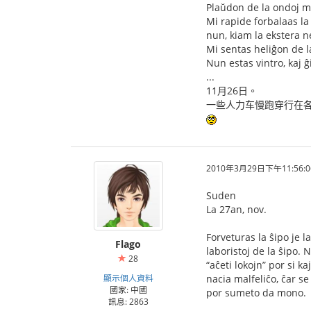
Plaŭdon de la ondoj mi
Mi rapide forbalaas l
nun, kiam la ekstera n
Mi sentas heliĝon de l
Nun estas vintro, kaj 
...
11月26日。
一些人力车慢跑穿行在各
2010年3月29日下午11:56:0
Suden
La 27an, nov.
Forveturas la ŝipo je 
Flago
laboristoj de la ŝipo. N
28
“aĉeti lokojn” por si k
顯示個人資料
nacia malfeliĉo, ĉar s
國家: 中國
por sumeto da mono.
訊息: 2863