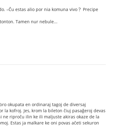
do. –Ĉu estas alio por nia komuna vivo？ Precipe
stonton. Tamen nur nebule...
mbro okupata en ordinaraj tagoj de diversaj
por la kofroj. Jes, krom la bileton ĉiuj pasaĝeroj devas
i ne riproĉu ilin ke ili maljuste akiras okaze de la
omoj. Estas ja malkare ke oni povas aĉeti sekuron