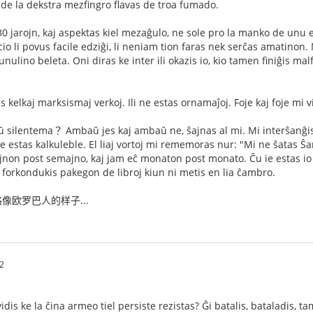
o de la dekstra mezfingro flavas de troa fumado.
 jarojn, kaj aspektas kiel mezaĝulo, ne sole pro la manko de unu el
o li povus facile edziĝi, li neniam tion faras nek serĉas amatinon. 
junulino beleta. Oni diras ke inter ili okazis io, kio tamen finiĝis ma
as kelkaj marksismaj verkoj. Ili ne estas ornamaĵoj. Foje kaj foje mi 
ŭ silentema？ Ambaŭ jes kaj ambaŭ ne, ŝajnas al mi. Mi interŝanĝis 
te estas kalkuleble. El liaj vortoj mi rememoras nur: "Mi ne ŝatas 
non post semajno, kaj jam eĉ monaton post monato. Ĉu ie estas io f
e li forkondukis pakegon de libroj kiun ni metis en lia ĉambro.
像欧罗巴人的样子...
2
idis ke la ĉina armeo tiel persiste rezistas? Ĝi batalis, bataladis,