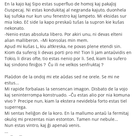
En la kajo kaj ŝipo estas superfluo de homoj kaj pakaĵoj
ĉiuspecaj. Ni estas kondukitaj al negranda kajuto, duonhela
kaj sufoka nur kun unu fenestro kaj lampeto. Mi eksidas sur
mia loko. Eĉ side la kapo preskaŭ tuŝas la supron kie kuŝas
nekonato.
-Nenio estas absoluta libero. Por akiri unu, ni devas elteni
alian malliberon. –Mi konsolas min mem.
Apud mi kuŝas L, kiu altkreska, ne povas plene etendi sin.
Kiom da suferoj li devas porti pro mi! Tion li jam antaŭvidis en
Tokio, li diras ofte, tio estas nenio por li. Sed, kiam lia sufero
kaj sindono finiĝos？ Ĉu ili ne velkos senfruktaj？
Plaŭdon de la ondoj mi ete aŭdas sed ne orele. Se mi ne
estus...
Mi rapide forbalaas la sensencan imagon. Disbato de la vojo
kaj seninterrompa konstruado. –Ĉu estas alio por nia komuna
vivo？ Precipe nun, kiam la ekstera nevidebla forto estas tiel
superrega.
Mi sentas heliĝon de la koro. En la mallumo antaŭ la fermitaj
okuloj mi prezentas nian estonton. Tamen nur nebule...
Nun estas vintro, kaj ĝi apenaŭ venis.
...