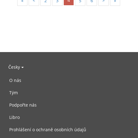
4
«
<
2
3
5
6
>
»
Česky
O nás
Tým
Podpořte nás
Libro
Prohlášení o ochraně osobních údajů