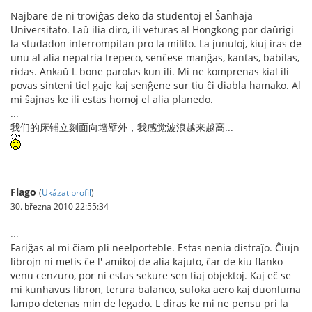
Najbare de ni troviĝas deko da studentoj el Ŝanhaja
Universitato. Laŭ ilia diro, ili veturas al Hongkong por daŭrigi
la studadon interrompitan pro la milito. La junuloj, kiuj iras de
unu al alia nepatria trepeco, senĉese manĝas, kantas, babilas,
ridas. Ankaŭ L bone parolas kun ili. Mi ne komprenas kial ili
povas sinteni tiel gaje kaj senĝene sur tiu ĉi diabla hamako. Al
mi ŝajnas ke ili estas homoj el alia planedo.
...
我们的床铺立刻面向墙壁外，我感觉波浪越来越高...
Flago
(
Ukázat profil
)
30. března 2010 22:55:34
...
Fariĝas al mi ĉiam pli neelporteble. Estas nenia distraĵo. Ĉiujn
librojn ni metis ĉe l' amikoj de alia kajuto, ĉar de kiu flanko
venu cenzuro, por ni estas sekure sen tiaj objektoj. Kaj eĉ se
mi kunhavus libron, terura balanco, sufoka aero kaj duonluma
lampo detenas min de legado. L diras ke mi ne pensu pri la