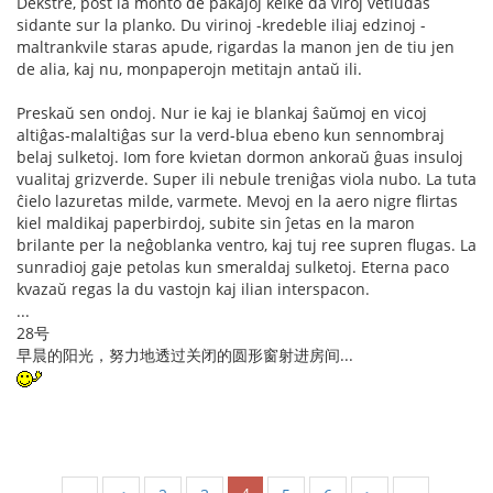
Dekstre, post la monto de pakaĵoj kelke da viroj vetludas
sidante sur la planko. Du virinoj -kredeble iliaj edzinoj -
maltrankvile staras apude, rigardas la manon jen de tiu jen
de alia, kaj nu, monpaperojn metitajn antaŭ ili.
Preskaŭ sen ondoj. Nur ie kaj ie blankaj ŝaŭmoj en vicoj
altiĝas-malaltiĝas sur la verd-blua ebeno kun sennombraj
belaj sulketoj. Iom fore kvietan dormon ankoraŭ ĝuas insuloj
vualitaj grizverde. Super ili nebule treniĝas viola nubo. La tuta
ĉielo lazuretas milde, varmete. Mevoj en la aero nigre flirtas
kiel maldikaj paperbirdoj, subite sin ĵetas en la maron
brilante per la neĝoblanka ventro, kaj tuj ree supren flugas. La
sunradioj gaje petolas kun smeraldaj sulketoj. Eterna paco
kvazaŭ regas la du vastojn kaj ilian interspacon.
...
28号
早晨的阳光，努力地透过关闭的圆形窗射进房间...