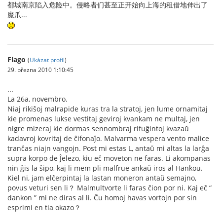
都城南京陷入危险中。侵略者们甚至正开始向上海的租借地伸出了
魔爪...
Flago
(
Ukázat profil
)
29. března 2010 1:10:45
...
La 26a, novembro.
Niaj rikiŝoj malrapide kuras tra la stratoj, jen lume ornamitaj
kie promenas lukse vestitaj geviroj kvankam ne multaj, jen
nigre mizeraj kie dormas sennombraj rifuĝintoj kvazaŭ
kadavroj kovritaj de ĉifonaĵo. Malvarma vespera vento malice
tranĉas niajn vangojn. Post mi estas L, antaŭ mi altas la larĝa
supra korpo de Ĵelezo, kiu eĉ moveton ne faras. Li akompanas
nin ĝis la ŝipo, kaj li mem pli malfrue ankaŭ iros al Hankou.
Kiel ni, jam elĉerpintaj la lastan moneron antaŭ semajno,
povus veturi sen li？ Malmultvorte li faras ĉion por ni. Kaj eĉ “
dankon ” mi ne diras al li. Ĉu homoj havas vortojn por sin
esprimi en tia okazo？