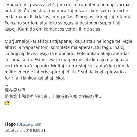
"Hodiaŭ oni povas aĉeti". Jam de la frumateno homoj svarmas
antaŭ ĝi. Ĉiuj vestitaj malpura kaj mizare, kun sako aŭ korbo
en la mano. Ili kriaĉas, interpuŝas. Ploregas virinoj kaj infanoj.
Policano sur iom alta loko svingas la bastonon super iliaj
kapoj. Kiam do oni komencos vendi, ili ne scias.
Murĵurnaloj kaj afiŝoj antijapanaj, kiuj antaŭ ne longe tiel vigle
altiris la trapasantojn, komplete malaperas. Du tagĵurnaloj
ĉinlingvaj devis ĉesigi la eldonado. Eble ankaŭ aliajn atendas
la sama sorto. Estas severe malpermesata kiu ajn eta ago aŭ
vorto kontraŭ Japanio. Multaj kulturistoj kiuj antaŭ kaj dum la
milito energie laboris, -pluraj el ili eĉ sub la kugla pluvado -
foriri al Hankou kaj aliaj lokoj.
...
现在是冬季
随着炮击和轰炸的结束，上海沉陷入寒冷的寂默里...
Flago
(
Ukázat profil
)
28. března 2010 9:00:31