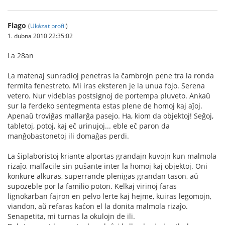
Flago
(
Ukázat profil
)
1. dubna 2010 22:35:02
La 28an
La matenaj sunradioj penetras la ĉambrojn pene tra la ronda
fermita fenestreto. Mi iras eksteren je la unua fojo. Serena
vetero. Nur videblas postsignoj de portempa pluveto. Ankaŭ
sur la ferdeko sentegmenta estas plene de homoj kaj aĵoj.
Apenaŭ troviĝas mallarĝa pasejo. Ha, kiom da objektoj! Seĝoj,
tabletoj, potoj, kaj eĉ urinujoj... eble eĉ paron da
manĝobastonetoj ili domaĝas perdi.
La ŝiplaboristoj kriante alportas grandajn kuvojn kun malmola
rizaĵo, malfacile sin puŝante inter la homoj kaj objektoj. Oni
konkure alkuras, superrande plenigas grandan tason, aŭ
supozeble por la familio poton. Kelkaj virinoj faras
lignokarban fajron en pelvo lerte kaj hejme, kuiras legomojn,
viandon, aŭ refaras kaĉon el la donita malmola rizaĵo.
Senapetita, mi turnas la okulojn de ili.