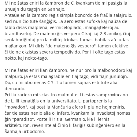
Mi ne ŝatas eniri la ĉambron de C, kvankam tie mi pasigis la
unuajn du tagojn en Ŝanhajo.
Antaŭe en la ĉambro regis simpla bonordo de fraŭla salajrulo,
sed nun ĉio tute ŝanĝiĝis. La aero estas sufoka kaj naŭza de
tablo disas malplenaj vermiĉelopladoj, manĝaĵteleroj aŭ
brandtasetoj. De mateno ĝis vespero C kaj liaj 2-3 amikoj, ĉiuj
senlaboriĝintaj pro la milito, trinkas, fumas, babilas aŭ ludas
maĝangon. Mi diris "de mateno ĝis vespero", tamen efektive
ĉi tie ne ekzistas severa tempodivido. Por ili ofte tago estas
nokto, kaj nokto-tago.
Mi ne ŝatas eniri lian ĉambron, ne nur pro la malbonodoro kaj
malpuro, ja estas malagrable en tiaj tagoj vidi tiajn junulojn.
Do, ĉu mi abomenas C？-Tio tamen ŝajnas esti tute alia
demando.
Pri lia kariero mi scias tro malmulte. Li estas samprovincano
de L. Ili konatiĝis en la universitato. Li partoprenis la
"movadon", kaj post la Manĉuria afero li plu ne hejmeniris,
ĉar tie estas nenio alia ol infero, kvankam la invadistoj nomas
ĝin "paradizo". Poste li iris al Germanio, kie li lernis
arkitekturon, reveninte al Ĉinio li fariĝis subinĝeniero en la
Ŝanhaja urbodomo.