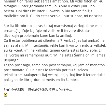
neniam tion faras nek serĉas amatinon. Mi vidis foton en kiu
troviĝas li inter germana familio. Apud li estas junulino
beleta. Oni diras ke inter ili okazis io, kio tamen finiĝis
malfeliĉe por li. Ĉu tio estas vero aŭ nur supozo, mi ne scias.
Sur lia librobreto staras kelkaj marksismaj verkoj. Ili ne estas
ornamaĵoj. Foje kaj foje mi vidis ke li fervore diskutas
diversajn problemojn kune kun la amikoj.
Ĉu li estas babilema aŭ silentema？ Ambaŭ jes kaj ambaŭ ne,
ŝajnas al mi. Mi interŝanĝis rekte kun li vortojn entute kelkdek
aŭ kelkcent, -mi ne kalkulis, tamen certe estas kalkuleble. El
liaj vortoj mi rememoras nur: "Mi ne ŝatas Ŝanhajon, mi amas
Beiping."
Tagon post tago, semajnon post semajno, kaj jam eĉ monaton
post monato. Ĉu ie estas io farebla por tiu ĉi soleca
teknikisto？ Malaperas liaj vestoj, litaĵoj, kaj fine li forkondukis
pakegon de libroj kiun ni metis en lia ĉambro.
...
他的个子稍矮，但他走路像欧罗巴人的样子...