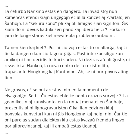
...
La ĉefurbo Nankino estas en danĝero. La invadistoj nun
komencas etendi siajn ungegojn eĉ al la koncesiaj kvartaloj en
Ŝanhojo. La "sekura zono" pli kaj pli limigas sian signifon. Ĝis
kiam do ni devus kaduki sen pano kaj libero tie ĉi？ Forkuro
jam de longe staras kiel neevitebla problemo antaŭ ni.
Tamen kien kaj kiel？ Por ni ĉiu vojo estas tro mallarĝa, kaj ĉi
tie la danĝero kun ĉiu tago urĝiĝas. Post interkonsiliĝo kun
amikoj ni fine decidis forkuri suden. Ni deziras aŭ pli ĝuste, ni
revas iri al Hankou, la nova centro de la rezistmilito,
trapasante Hongkong kaj Kantonon. Ah, se ni nur povus atingi
tien.
Ne gravus, eĉ se oni arestus min en la momento de
elvagoniĝo. Sed... Ĉu estus eble ke nenio okazus survoje？ La
geamikoj, niaj kunvivantoj en la unuaj monatoj en Ŝanhajo,
prezentis al ni lignogravuriston C kaj lian edzinon kiuj
bonvolas kunveturi kun ni ĝis Hongkong kaj helpi nin. Ĉar tie
oni parolas sudan dialekton kiu estas kvazaŭ fremda lingvo
por aliprovincanoj, kaj ili ambaŭ estas tieanoj.
...