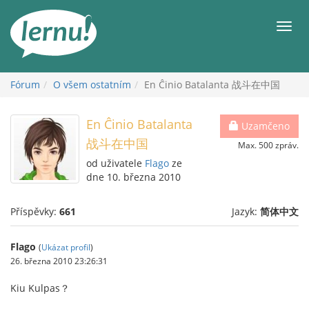
Přejít
k
Men
obsahu
Fórum
O všem ostatním
En Ĉinio Batalanta 战斗在中国
En Ĉinio Batalanta
Uzamčeno
战斗在中国
Max. 500 zpráv.
od uživatele
Flago
ze
dne 10. března 2010
Příspěvky:
661
Jazyk:
简体中文
Flago
(
Ukázat profil
)
26. března 2010 23:26:31
Kiu Kulpas？