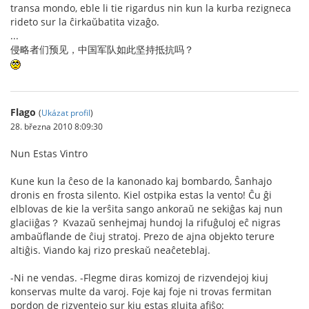
transa mondo, eble li tie rigardus nin kun la kurba rezigneca
rideto sur la ĉirkaŭbatita vizaĝo.
...
侵略者们预见，中国军队如此坚持抵抗吗？
Flago
(
Ukázat profil
)
28. března 2010 8:09:30
Nun Estas Vintro
Kune kun la ĉeso de la kanonado kaj bombardo, Ŝanhajo
dronis en frosta silento. Kiel ostpika estas la vento! Ĉu ĝi
elblovas de kie la verŝita sango ankoraŭ ne sekiĝas kaj nun
glaciiĝas？ Kvazaŭ senhejmaj hundoj la rifuĝuloj eĉ nigras
ambaŭflande de ĉiuj stratoj. Prezo de ajna objekto terure
altiĝis. Viando kaj rizo preskaŭ neaĉeteblaj.
-Ni ne vendas. -Flegme diras komizoj de rizvendejoj kiuj
konservas multe da varoj. Foje kaj foje ni trovas fermitan
pordon de rizventejo sur kiu estas gluita afiŝo: