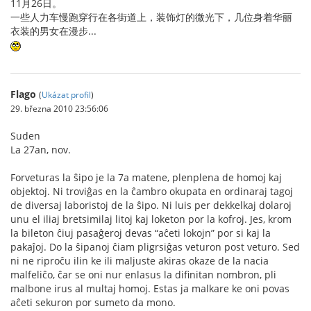
11月26日。
一些人力车慢跑穿行在各街道上，装饰灯的微光下，几位身着华丽
衣装的男女在漫步...
Flago
(
Ukázat profil
)
29. března 2010 23:56:06
Suden
La 27an, nov.
Forveturas la ŝipo je la 7a matene, plenplena de homoj kaj
objektoj. Ni troviĝas en la ĉambro okupata en ordinaraj tagoj
de diversaj laboristoj de la ŝipo. Ni luis per dekkelkaj dolaroj
unu el iliaj bretsimilaj litoj kaj loketon por la kofroj. Jes, krom
la bileton ĉiuj pasaĝeroj devas “aĉeti lokojn” por si kaj la
pakaĵoj. Do la ŝipanoj ĉiam pligrsiĝas veturon post veturo. Sed
ni ne riproĉu ilin ke ili maljuste akiras okaze de la nacia
malfeliĉo, ĉar se oni nur enlasus la difinitan nombron, pli
malbone irus al multaj homoj. Estas ja malkare ke oni povas
aĉeti sekuron por sumeto da mono.