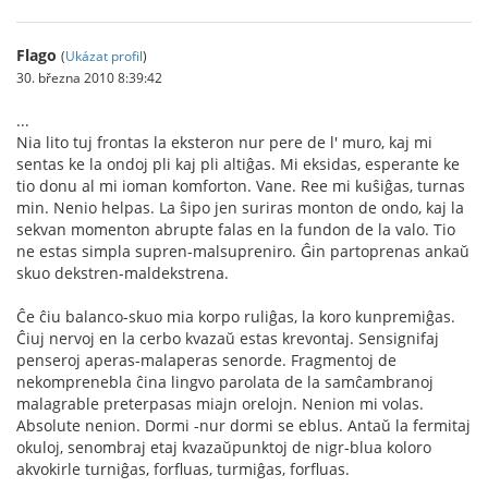
Flago
(
Ukázat profil
)
30. března 2010 8:39:42
...
Nia lito tuj frontas la eksteron nur pere de l' muro, kaj mi
sentas ke la ondoj pli kaj pli altiĝas. Mi eksidas, esperante ke
tio donu al mi ioman komforton. Vane. Ree mi kuŝiĝas, turnas
min. Nenio helpas. La ŝipo jen suriras monton de ondo, kaj la
sekvan momenton abrupte falas en la fundon de la valo. Tio
ne estas simpla supren-malsupreniro. Ĝin partoprenas ankaŭ
skuo dekstren-maldekstrena.
Ĉe ĉiu balanco-skuo mia korpo ruliĝas, la koro kunpremiĝas.
Ĉiuj nervoj en la cerbo kvazaŭ estas krevontaj. Sensignifaj
penseroj aperas-malaperas senorde. Fragmentoj de
nekomprenebla ĉina lingvo parolata de la samĉambranoj
malagrable preterpasas miajn orelojn. Nenion mi volas.
Absolute nenion. Dormi -nur dormi se eblus. Antaŭ la fermitaj
okuloj, senombraj etaj kvazaŭpunktoj de nigr-blua koloro
akvokirle turniĝas, forfluas, turmiĝas, forfluas.