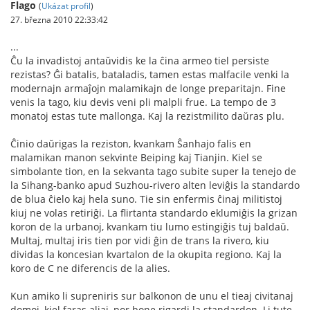
Flago
(
Ukázat profil
)
27. března 2010 22:33:42
...
Ĉu la invadistoj antaŭvidis ke la ĉina armeo tiel persiste
rezistas? Ĝi batalis, bataladis, tamen estas malfacile venki la
modernajn armaĵojn malamikajn de longe preparitajn. Fine
venis la tago, kiu devis veni pli malpli frue. La tempo de 3
monatoj estas tute mallonga. Kaj la rezistmilito daŭras plu.
Ĉinio daŭrigas la reziston, kvankam Ŝanhajo falis en
malamikan manon sekvinte Beiping kaj Tianjin. Kiel se
simbolante tion, en la sekvanta tago subite super la tenejo de
la Sihang-banko apud Suzhou-rivero alten leviĝis la standardo
de blua ĉielo kaj hela suno. Tie sin enfermis ĉinaj militistoj
kiuj ne volas retiriĝi. La flirtanta standardo eklumiĝis la grizan
koron de la urbanoj, kvankam tiu lumo estingiĝis tuj baldaŭ.
Multaj, multaj iris tien por vidi ĝin de trans la rivero, kiu
dividas la koncesian kvartalon de la okupita regiono. Kaj la
koro de C ne diferencis de la alies.
Kun amiko li supreniris sur balkonon de unu el tieaj civitanaj
domoj, kiel faras aliaj, por bone rigardi la standardon. Li tute