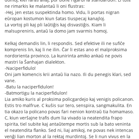
ne rimarkis ke malantaŭ li oni flustras:
-Hej, jen estas suspektinda homo. Vidu, li portas nigran
eŭropan kostumon kiun ŝatas tiuspecaj kanajloj.
La vortoj pli kaj pli laŭtiĝis kaj disvastiĝis. Kiam li
malsupreniris, antaŭ la domo jam svarmis homoj.
Kelkaj demandis lin, li respondis. Sed efektive ili ne sufiĉe
komprenis lin, kaj li ne ilin. Ĉar li estas ano el malproksima
nordorienta provinco. La kunirinta amiko ankaŭ ne povis
mastri la Ŝanhajan dialekton.
-Naciperfidulo!
Oni jam komencis krii antaŭ lia nazo. Ili du penegis klari, sed
vane.
-Batu la naciperfidulon!
-Batmortigu la naciperfidulon!
Lia amiko kuris al proksima policgardejo kaj venigis policanon.
Estis tro malfrue. C kuŝis sur tero, senspira, sangmakulita. En
tia okazo la policano povas fari nenion kontraŭ tia homamaso.
C, kiun verŝajne trafis dum lia vivado ia neatendita frapo
spirita, tiel subite kaj antaŭtempe mortis sub la bato veninta
el neatendita flanko. Sed ni, liaj amikoj, ne povas nek intencas
venĝi lian morton al la rektaj murdintoj. Se li nun vivus en la