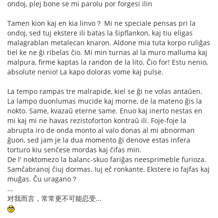
ondoj, plej bone se mi parolu por forgesi ilin
Tamen kion kaj en kia linvo？ Mi ne speciale pensas pri la
ondoj, sed tuj ekstere ili batas la ŝipflankon, kaj tiu eligas
malagrablan metalecan knaron. Aldone mia tuta korpo ruliĝas
tiel ke ne ĝi ribelas ĉio. Mi min turnas al la muro malluma kaj
malpura, firme kaptas la randon de la lito. Ĉio for! Estu nenio,
absolute nenio! La kapo doloras vome kaj pulse.
La tempo rampas tre malrapide, kiel se ĝi ne volas antaŭen.
La lampo duonlumas mucide kaj morne, de la mateno ĝis la
nokto. Same, kvazaŭ eterne same. Enuo kaj inerto nestas en
mi kaj mi ne havas rezistoforton kontraŭ ili. Foje-foje la
abrupta iro de onda monto al valo donas al mi abnorman
ĝuon, sed jam je la dua momento ĝi denove estas infera
torturo kiu senĉese mordas kaj ĉifas min.
De l' noktomezo la balanc-skuo fariĝas neesprimeble furioza.
Samĉabranoj ĉiuj dormas. Iuj eĉ ronkante. Ekstere io fajfas kaj
muĝas. Ĉu uragano？
...
对我而言，常常更不可能忍受...