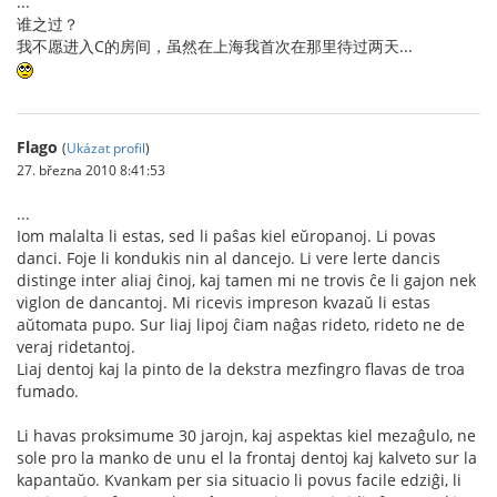
...
谁之过？
我不愿进入C的房间，虽然在上海我首次在那里待过两天...
Flago
(
Ukázat profil
)
27. března 2010 8:41:53
...
Iom malalta li estas, sed li paŝas kiel eŭropanoj. Li povas
danci. Foje li kondukis nin al dancejo. Li vere lerte dancis
distinge inter aliaj ĉinoj, kaj tamen mi ne trovis ĉe li gajon nek
viglon de dancantoj. Mi ricevis impreson kvazaŭ li estas
aŭtomata pupo. Sur liaj lipoj ĉiam naĝas rideto, rideto ne de
veraj ridetantoj.
Liaj dentoj kaj la pinto de la dekstra mezfingro flavas de troa
fumado.
Li havas proksimume 30 jarojn, kaj aspektas kiel mezaĝulo, ne
sole pro la manko de unu el la frontaj dentoj kaj kalveto sur la
kapantaŭo. Kvankam per sia situacio li povus facile edziĝi, li