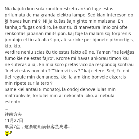
Nia kajuto kun sola rondfenestreto ankaŭ tage estas
prilumata de malgranda elektra lampo. Sed kian intereson do
ĝi havas kun mi？ Ni ja kuŝas ŝajniginte min malsana. En
ŝanhajo flugas onidiro, ke sur tiu ĉi marvetura linio oni ofte
renkontas japanan militŝipon, kaj foje la malamikoj forprenis
junulojn el tiu aŭ alia ŝipo, aŭ surloke per bjoneto pikmortigis,
ktp. ktp.
Verdire neniu scias ĉu tio estas fakto aŭ ne. Tamen “ne leviĝas
fumo kie ne estas fajro”. Krome mi havas ankoraŭ timon kiu
ne suferas aliaj. En mia koro pretas vico da respondoj kontraŭ
“kiel vi estas nomata？”“kien vi iras？” kaj cetere. Sed, ĉu oni
tiel regule min demandos, kiel la amikino bonvole ekzercis
min ripete sur la tero？
Same kiel antaŭ 8 monatoj, la ondoj denove lulas min
maltrankvile, forlulas min al nekonata loko, al nebula
estonto...
...
往南方去
11月27日
早晨7点，这条轮船满载客货离港...