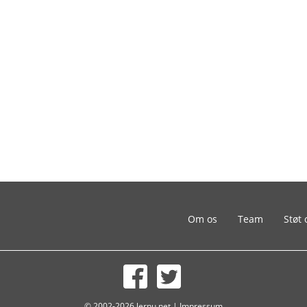
Om os
Team
Støt 
© 2002-2026 lernu.net |
Impressum