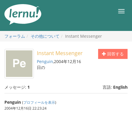
目
次
メ
へ
ニ
ュ
ー
フォーラム
その他について
Instant Messenger
Instant Messenger
回答する
Penguin
,2004年12月16
日の
メッセージ:
1
言語:
English
Penguin
(
プロフィールを表示
)
2004年12月16日 22:23:24