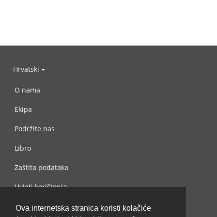
Hrvatski
O nama
Ekipa
Podržite nas
Libro
Zaštita podataka
Uvjeti korištenja
Kontaktiraj nas
Ova internetska stranica koristi kolačiće