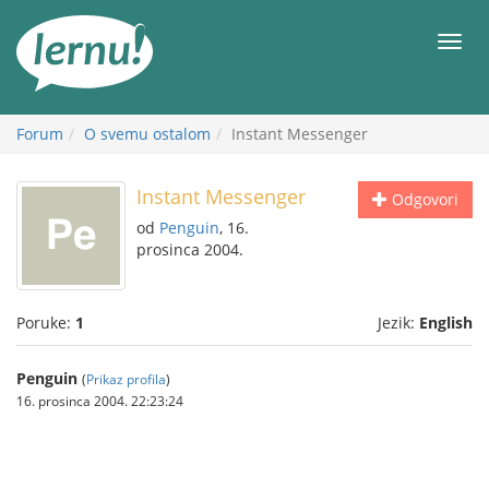
Sadržaj
Meni
Forum
O svemu ostalom
Instant Messenger
Instant Messenger
Odgovori
od
Penguin
, 16.
prosinca 2004.
Poruke:
1
Jezik:
English
Penguin
(
Prikaz profila
)
16. prosinca 2004. 22:23:24