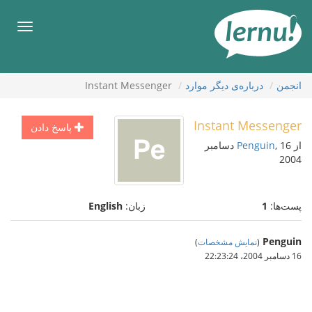
رود
ه
فهرس
حتوا
انجمن
درباره‌ی دیگر موارد
Instant Messenger
Instant Messenger
پاسخ دادن
از
Penguin
, 16 دسامبر
2004
پست‌ها:
1
زبان:
English
Penguin
(
نمایش مشخصات
)
16 دسامبر 2004،‏ 22:23:24