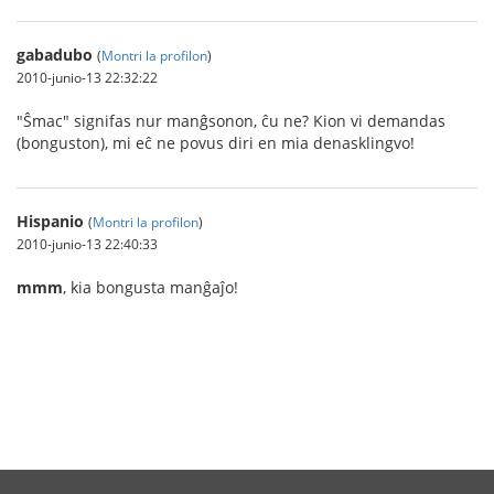
gabadubo
(
Montri la profilon
)
2010-junio-13 22:32:22
"Ŝmac" signifas nur manĝsonon, ĉu ne? Kion vi demandas
(bonguston), mi eĉ ne povus diri en mia denasklingvo!
Hispanio
(
Montri la profilon
)
2010-junio-13 22:40:33
mmm
, kia bongusta manĝaĵo!