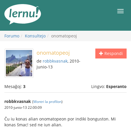
Al
la
Men
enhavo
Forumo
Konsultejo
onomatopeoj
onomatopeoj
Respondi
de
robbkvasnak
, 2010-
junio-13
Mesaĝoj:
3
Lingvo:
Esperanto
robbkvasnak
(
Montri la profilon
)
2010-junio-13 22:00:09
Ĉu iu konas alian onomatopeon por indiki bonguston. Mi
konas ŝmac! sed ne iun alian.