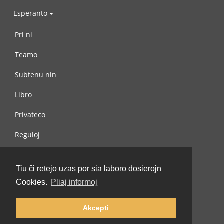
Esperanto
Pri ni
Teamo
Subtenu nin
Libro
Privateco
Reguloj
Kontaktu nin
Tiu ĉi retejo uzas por sia laboro dosierojn
Cookies.
Pliaj informoj
Akcepti
© 2002-2026 lernu.net |
Impressum