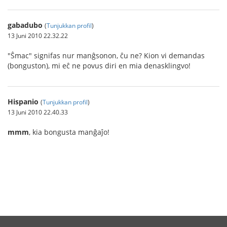
gabadubo
(
Tunjukkan profil
)
13 Juni 2010 22.32.22
"Ŝmac" signifas nur manĝsonon, ĉu ne? Kion vi demandas
(bonguston), mi eĉ ne povus diri en mia denasklingvo!
Hispanio
(
Tunjukkan profil
)
13 Juni 2010 22.40.33
mmm
, kia bongusta manĝaĵo!