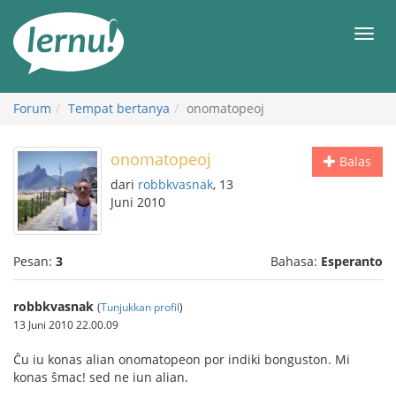
Ke
daftar
Men
isi
Forum
Tempat bertanya
onomatopeoj
onomatopeoj
Balas
dari
robbkvasnak
, 13
Juni 2010
Pesan:
3
Bahasa:
Esperanto
robbkvasnak
(
Tunjukkan profil
)
13 Juni 2010 22.00.09
Ĉu iu konas alian onomatopeon por indiki bonguston. Mi
konas ŝmac! sed ne iun alian.