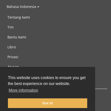
Bahasa Indonesia
Tentang kami
Tim
Bantu kami
Libro
Privasi
Aturan
Hubungi kami
This website uses cookies to ensure you get
the best experience on our website.
More information
Got it!
© 2002-2026 lernu.net |
Impressum