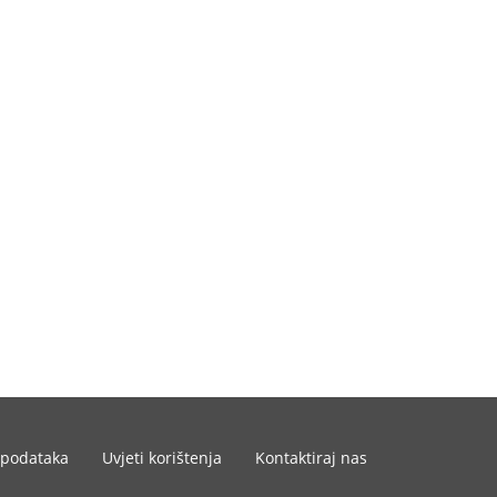
 podataka
Uvjeti korištenja
Kontaktiraj nas