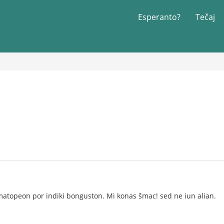
Esperanto?
Tečaj
matopeon por indiki bonguston. Mi konas ŝmac! sed ne iun alian.