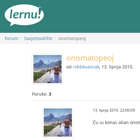
Sadržaj
Forum
Savjetovalište
onomatopeoj
onomatopeoj
od
robbkvasnak
, 13. lipnja 2010.
Poruke:
3
13. lipnja 2010. 22:00:09
Ĉu iu konas alian ono