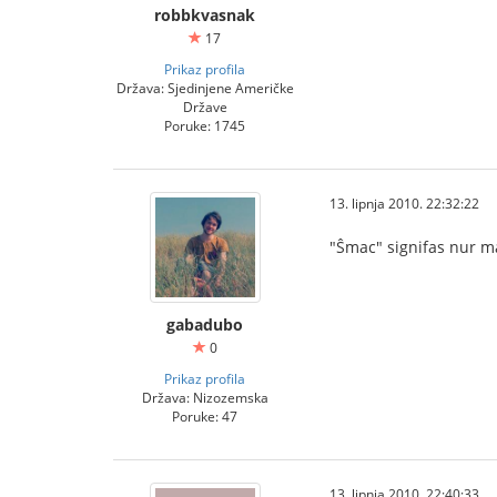
robbkvasnak
17
Prikaz profila
Država: Sjedinjene Američke
Države
Poruke: 1745
13. lipnja 2010. 22:32:22
"Ŝmac" signifas nur m
gabadubo
0
Prikaz profila
Država: Nizozemska
Poruke: 47
13. lipnja 2010. 22:40:33