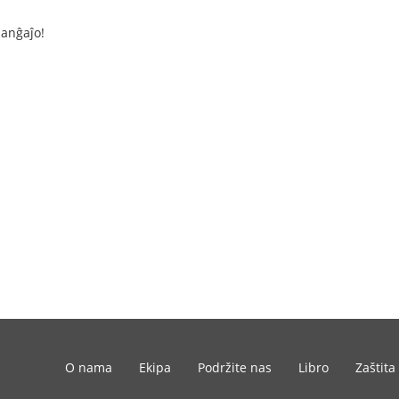
manĝaĵo!
O nama
Ekipa
Podržite nas
Libro
Zaštita