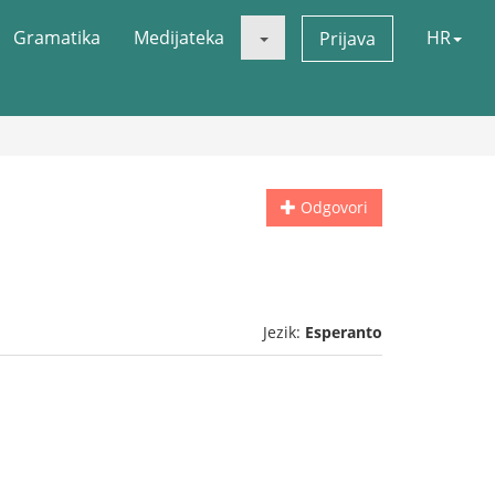
Gramatika
Medijateka
HR
Prijava
Odgovori
Jezik:
Esperanto