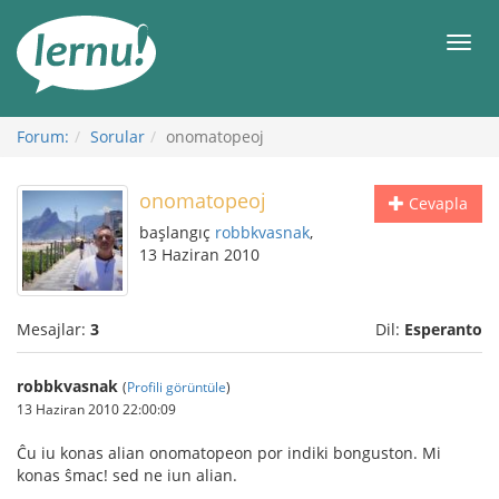
İçerik
Görüntüleme
Men
Forum:
Sorular
onomatopeoj
onomatopeoj
Cevapla
başlangıç
robbkvasnak
,
13 Haziran 2010
Mesajlar:
3
Dil:
Esperanto
robbkvasnak
(
Profili görüntüle
)
13 Haziran 2010 22:00:09
Ĉu iu konas alian onomatopeon por indiki bonguston. Mi
konas ŝmac! sed ne iun alian.