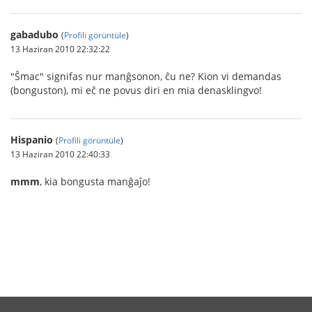
gabadubo
(
Profili görüntüle
)
13 Haziran 2010 22:32:22
"Ŝmac" signifas nur manĝsonon, ĉu ne? Kion vi demandas
(bonguston), mi eĉ ne povus diri en mia denasklingvo!
Hispanio
(
Profili görüntüle
)
13 Haziran 2010 22:40:33
mmm
, kia bongusta manĝaĵo!