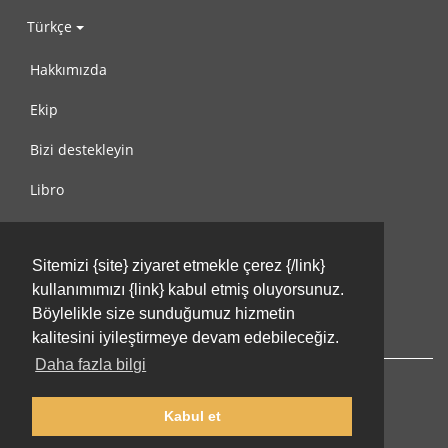
Türkçe
Hakkımızda
Ekip
Bizi destekleyin
Libro
Gizlilik Politikası
Sitemizi {site} ziyaret etmekle çerez {/link}
Kullanım Koşulları
kullanımımızı {link} kabul etmiş oluyorsunuz.
Bize ulaşın
Böylelikle size sunduğumuz hizmetin
kalitesini iyileştirmeye devam edebileceğiz.
Daha fazla bilgi
Kabul et
© 2002-2026 lernu.net |
Impressum