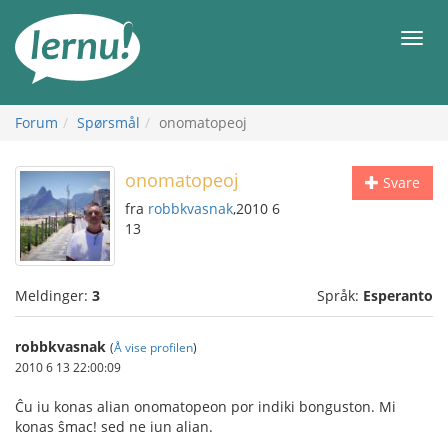
Til
innholdet
Meny
Forum
Spørsmål
onomatopeoj
onomatopeoj
Svare
fra
robbkvasnak
,2010 6
13
Meldinger:
3
Språk:
Esperanto
robbkvasnak
(
Å vise profilen
)
2010 6 13 22:00:09
Ĉu iu konas alian onomatopeon por indiki bonguston. Mi
konas ŝmac! sed ne iun alian.