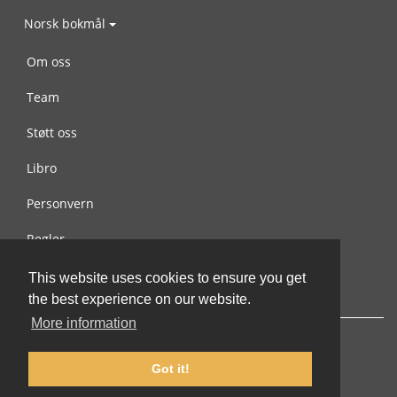
Norsk bokmål
Om oss
Team
Støtt oss
Libro
Personvern
Regler
Kontakt oss
This website uses cookies to ensure you get
the best experience on our website.
More information
Got it!
© 2002-2026 lernu.net |
Impressum