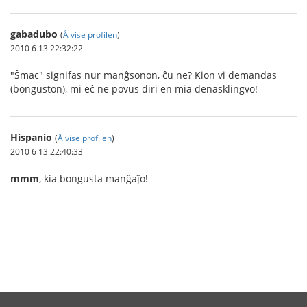
gabadubo
(
Å vise profilen
)
2010 6 13 22:32:22
"Ŝmac" signifas nur manĝsonon, ĉu ne? Kion vi demandas
(bonguston), mi eĉ ne povus diri en mia denasklingvo!
Hispanio
(
Å vise profilen
)
2010 6 13 22:40:33
mmm
, kia bongusta manĝaĵo!