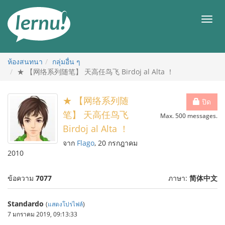
ไป
ยัง
เมนู
สารบัญ
ห้องสนทนา
กลุ่มอื่น ๆ
★ 【网络系列随笔】 天高任鸟飞 Birdoj al Alta ！
★ 【网络系列随
ปิด
笔】 天高任鸟飞
Max. 500 messages.
Birdoj al Alta ！
จาก
Flago
, 20 กรกฎาคม
2010
ข้อความ
7077
ภาษา:
简体中文
Standardo
(
แสดงโปรไฟล์
)
7 มกราคม 2019, 09:13:33