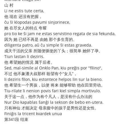
山 村
Li ne estis tute certa,
他 现在 还没有把握，
ĉu ŝi klopodas pavumi sinjorinece,
她 在尽女人的特点 夸耀
pro tio ke ŝi jam ne estas servistino regata de sia fekunda,
因为 她 已经不再是 由她 那个多生育的、
diligenta patro, aŭ ĉu simple ŝi estas graveda.
成天干活的父亲 所随便驱使的丫头；很简单 她怀了孕。
Tiun lastan li deziris.
他 希望她的情况 属于后者。
Sed, mal-simile al Onklo Pan, kiu preĝis por "filino",
不过 他不象潘大叔那样 盼望有个“女儿”，
li deziris filon, kiu estontece helpos lin sur la bieno.
他 希望生一个男孩，以便 将来 能够帮助 他在田里劳动。
Tiu-rilate li nenion povis fari kiel simpla mortivulo.
关于这一点，他作为有个凡人，是没有什么办法的
Nur Dio kapablas ŝanĝi la sekson de bebo en-utera.
只有神仙 才能决定 母亲腹中的孩子是男性还是女性。
Finiĝis la tricent kvardek unua
第341段 结束