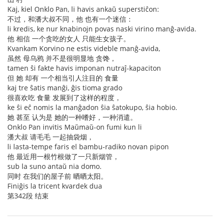
Kaj, kiel Onklo Pan, li havis ankaŭ superstiĉon:
不过，和潘大叔不同，他 也有一个迷信：
li kredis, ke nur knabinojn povas naski virino manĝ-avida.
他 相信 一个贪吃的女人 只能生女孩子。
Kvankam Korvino ne estis videble manĝ-avida,
虽然 母乌鸦 并不是很明显地 贪馋，
tamen ŝi fakte havis imponan nutraĵ-kapaciton
但 她 却有 一个相当引人注目的 食量
kaj tre ŝatis manĝi, ĝis tioma grado
很喜欢吃 食量 发展到了这样的程度，
ke ŝi eĉ nomis la manĝadon ŝia ŝatokupo, ŝia hobio.
她 甚至 认为是 她的一种嗜好，一种消遣。
Onklo Pan invitis Maŭmaŭ-on fumi kun li
潘大叔 请毛毛 一起抽袋烟，
li lasta-tempe faris el bambu-radiko novan pipon
他 最近用一根竹根做了一只新烟管，
sub la suno antaŭ nia domo.
同时 在我们的屋子前 晒晒太阳。
Finiĝis la tricent kvardek dua
第342段 结束