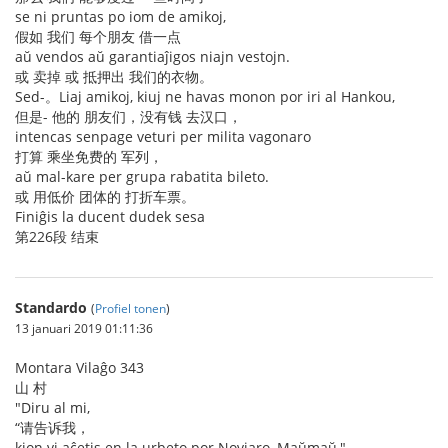
se ni pruntas po iom de amikoj,
假如 我们 每个朋友 借一点
aŭ vendos aŭ garantiaĵigos niajn vestojn.
或 卖掉 或 抵押出 我们的衣物。
Sed-。Liaj amikoj, kiuj ne havas monon por iri al Hankou,
但是- 他的 朋友们，没有钱 去汉口，
intencas senpage veturi per milita vagonaro
打算 乘坐免费的 军列，
aŭ mal-kare per grupa rabatita bileto.
或 用低价 团体的 打折车票。
Finiĝis la ducent dudek sesa
第226段 结束
Standardo
(
Profiel tonen
)
13 januari 2019 01:11:36
Montara Vilaĝo 343
山 村
"Diru al mi,
“请告诉我，
kion vi aĉetis en la urbeto por Novjaro, Maŭmaŭ,"