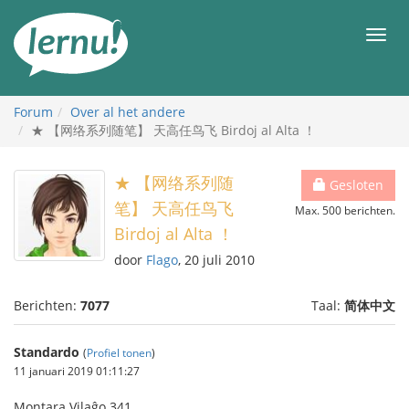
Naar
de
Men
inhoud
Forum
Over al het andere
★ 【网络系列随笔】 天高任鸟飞 Birdoj al Alta ！
★ 【网络系列随
Gesloten
笔】 天高任鸟飞
Max. 500 berichten.
Birdoj al Alta ！
door
Flago
, 20 juli 2010
Berichten:
7077
Taal:
简体中文
Standardo
(
Profiel tonen
)
11 januari 2019 01:11:27
Montara Vilaĝo 341