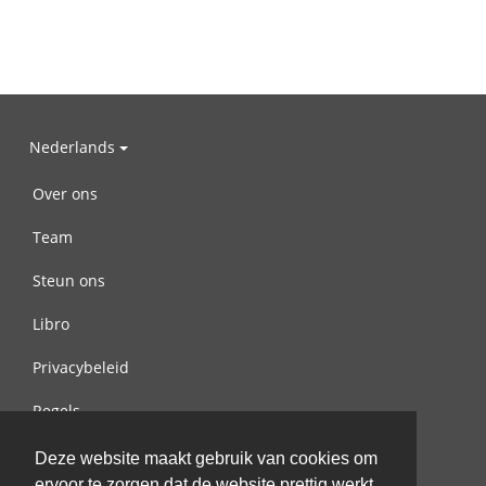
Nederlands
Over ons
Team
Steun ons
Libro
Privacybeleid
Regels
Contact met ons opnemen
Deze website maakt gebruik van cookies om
ervoor te zorgen dat de website prettig werkt.