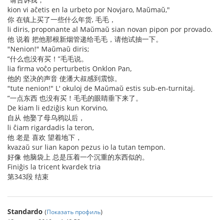
kion vi aĉetis en la urbeto por Novjaro, Maŭmaŭ,"
你 在镇上买了一些什么年货, 毛毛，
li diris, proponante al Maŭmaŭ sian novan pipon por provado.
他 说着 把他那根新烟管递给毛毛，请他试抽一下。
"Nenion!" Maŭmaŭ diris;
“什么也没有买！”毛毛说。
lia firma voĉo perturbetis Onklon Pan,
他的 坚决的声音 使潘大叔感到震惊。
"tute nenion!" L' okuloj de Maŭmaŭ estis sub-en-turnitaj.
“一点东西 也没有买！毛毛的眼睛垂下来了。
De kiam li edziĝis kun Korvino,
自从 他娶了母乌鸦以后，
li ĉiam rigardadis la teron,
他 老是 喜欢 望着地下，
kvazaŭ sur lian kapon pezus io la tutan tempon.
好像 他脑袋上 总是压着一个沉重的东西似的。
Finiĝis la tricent kvardek tria
第343段 结束
Standardo
(
Показать профиль
)