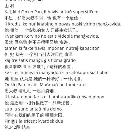
山 村
Kaj, kiel Onklo Pan, li havis ankaŭ superstiĉon:
不过，和潘大叔不同，他 也有一个迷信：
li kredis, ke nur knabinojn povas naski virino manĝ-avida.
他 相信 一个贪吃的女人 只能生女孩子。
Kvankam Korvino ne estis videble manĝ-avida,
虽然 母乌鸦 并不是很明显地 贪馋，
tamen ŝi fakte havis imponan nutraĵ-kapaciton
但 她 却有 一个相当引人注目的 食量
kaj tre ŝatis manĝi, ĝis tioma grado
很喜欢吃 食量 发展到了这样的程度，
ke ŝi eĉ nomis la manĝadon ŝia ŝatokupo, ŝia hobio.
她 甚至 认为是 她的一种嗜好，一种消遣。
Onklo Pan invitis Maŭmaŭ-on fumi kun li
潘大叔 请毛毛 一起抽袋烟，
li lasta-tempe faris el bambu-radiko novan pipon
他 最近用一根竹根做了一只新烟管，
sub la suno antaŭ nia domo.
同时 在我们的屋子前 晒晒太阳。
Finiĝis la tricent kvardek dua
第342段 结束