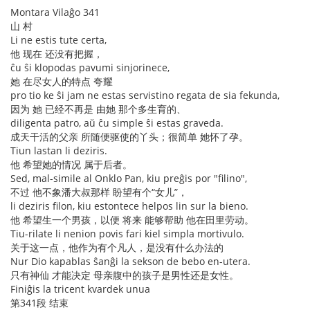
Montara Vilaĝo 341
山 村
Li ne estis tute certa,
他 现在 还没有把握，
ĉu ŝi klopodas pavumi sinjorinece,
她 在尽女人的特点 夸耀
pro tio ke ŝi jam ne estas servistino regata de sia fekunda,
因为 她 已经不再是 由她 那个多生育的、
diligenta patro, aŭ ĉu simple ŝi estas graveda.
成天干活的父亲 所随便驱使的丫头；很简单 她怀了孕。
Tiun lastan li deziris.
他 希望她的情况 属于后者。
Sed, mal-simile al Onklo Pan, kiu preĝis por "filino",
不过 他不象潘大叔那样 盼望有个“女儿”，
li deziris filon, kiu estontece helpos lin sur la bieno.
他 希望生一个男孩，以便 将来 能够帮助 他在田里劳动。
Tiu-rilate li nenion povis fari kiel simpla mortivulo.
关于这一点，他作为有个凡人，是没有什么办法的
Nur Dio kapablas ŝanĝi la sekson de bebo en-utera.
只有神仙 才能决定 母亲腹中的孩子是男性还是女性。
Finiĝis la tricent kvardek unua
第341段 结束