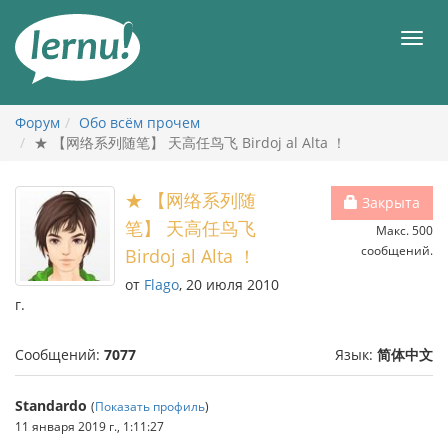
К
содержанию
Мен
Форум
Обо всём прочем
★ 【网络系列随笔】 天高任鸟飞 Birdoj al Alta ！
★ 【网络系列随
Закрыта
笔】 天高任鸟飞
Макс. 500
сообщений.
Birdoj al Alta ！
от
Flago
, 20 июля 2010
г.
Сообщений:
7077
Язык:
简体中文
Standardo
(
Показать профиль
)
11 января 2019 г., 1:11:27