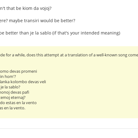
n't that be kiom da vojoj?
here? maybe transiri would be better?
be better than je la sablo (if that's your intended meaning)
e for a while, does this attempt at a translation of a well-known song come a
 homo devas promeni
lin hom'?
lanka kolombo devas veli
je la sablo?
nonoj devas pafi
temoj eternaj?
do estas en la vento
s en la vento.