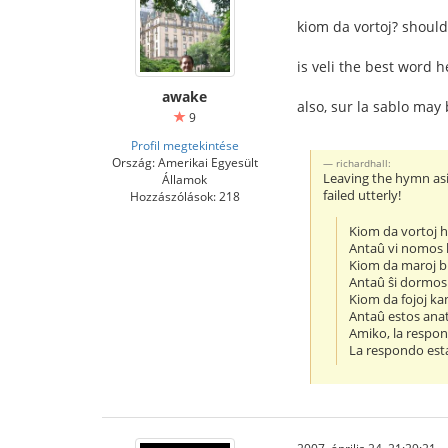
kiom da vortoj? should
is veli the best word 
awake
also, sur la sablo may 
9
Profil megtekintése
Ország: Amerikai Egyesült
richardhall:
Leaving the hymn asid
Államok
failed utterly!
Hozzászólások: 218
Kiom da vortoj
Antaû vi nomos 
Kiom da maroj b
Antaû ŝi dormos 
Kiom da fojoj ka
Antaû estos ana
Amiko, la respon
La respondo esta
2007. április 24. 21:29:21