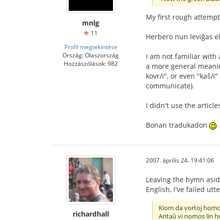
My first rough attempt
mnlg
11
Herbero nun leviĝas el
Profil megtekintése
Ország: Olaszország
I am not familiar with 
Hozzászólások: 982
a more general meaning
kovr/i", or even "kaŝ/
communicate).
I didn't use the artic
Bonan tradukadon
2007. április 24. 19:41:06
Leaving the hymn aside
English, I've failed utte
Kiom da vortoj hom
richardhall
Antaû vi nomos lin 