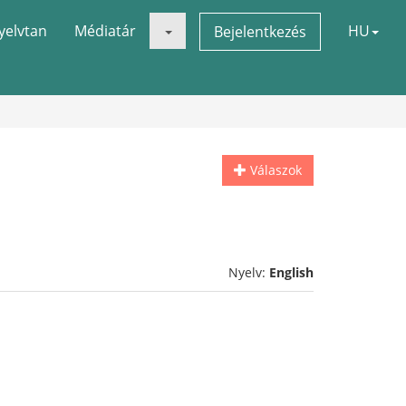
yelvtan
Médiatár
HU
Bejelentkezés
Válaszok
Nyelv:
English