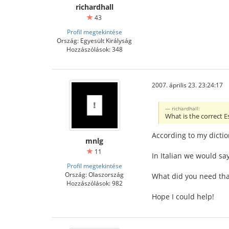
richardhall
43
Profil megtekintése
Ország: Egyesült Királyság
Hozzászólások: 348
2007. április 23. 23:24:17
richardhall:
What is the correct E
According to my dictio
mnlg
11
In Italian we would say
Profil megtekintése
Ország: Olaszország
What did you need tha
Hozzászólások: 982
Hope I could help!