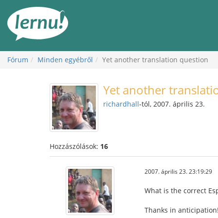
Tartalom
Fórum
Minden egyébről
Yet another translation question
Yet another translati
richardhall
-tól, 2007. április 23.
Hozzászólások:
16
2007. április 23. 23:19:29
What is the correct Es
Thanks in anticipation