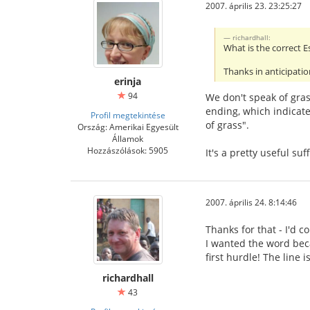
2007. április 23. 23:25:27
richardhall:
What is the correct E
Thanks in anticipatio
erinja
94
We don't speak of grass
ending, which indicate
Profil megtekintése
of grass".
Ország: Amerikai Egyesült
Államok
Hozzászólások: 5905
It's a pretty useful su
2007. április 24. 8:14:46
Thanks for that - I'd c
I wanted the word beca
first hurdle! The line
richardhall
43