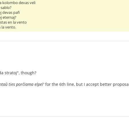
a kolombo devas veli
 sablo?
j devas pafi
j eternaj?
stas en la vento
 la vento.
da stratoj", though?
ntaŭ ties porĉiama elpel'
for the 6th line, but I accept better proposa