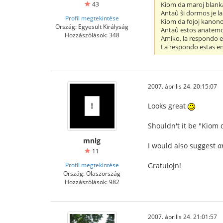
43
Kiom da maroj blank
Antaû ŝi dormos je la
Profil megtekintése
Kiom da fojoj kanono
Ország: Egyesült Királyság
Antaû estos anatemo
Hozzászólások: 348
Amiko, la respondo e
La respondo estas en
2007. április 24. 20:15:07
Looks great
Shouldn't it be "Kiom 
mnlg
I would also suggest
a
11
Profil megtekintése
Gratulojn!
Ország: Olaszország
Hozzászólások: 982
2007. április 24. 21:01:57