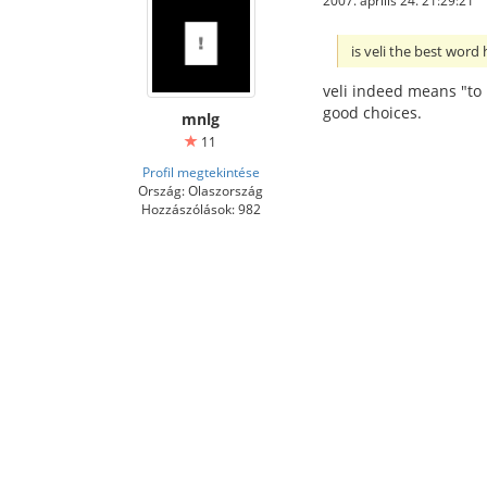
is veli the best word
veli indeed means "to b
good choices.
mnlg
11
Profil megtekintése
Ország: Olaszország
Hozzászólások: 982