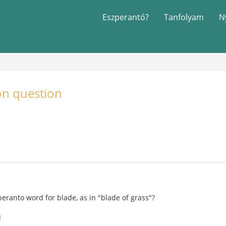
Eszperantó?
Tanfolyam
N
on question
peranto word for blade, as in "blade of grass"?
!