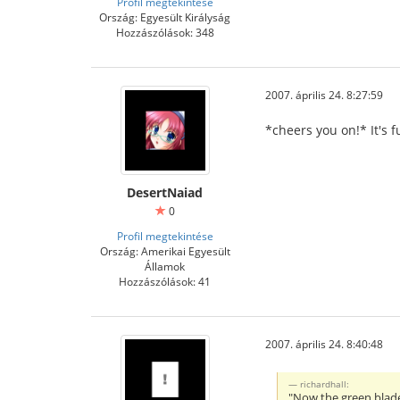
Profil megtekintése
Ország: Egyesült Királyság
Hozzászólások: 348
2007. április 24. 8:27:59
*cheers you on!* It's fu
DesertNaiad
0
Profil megtekintése
Ország: Amerikai Egyesült
Államok
Hozzászólások: 41
2007. április 24. 8:40:48
richardhall:
"Now the green blade