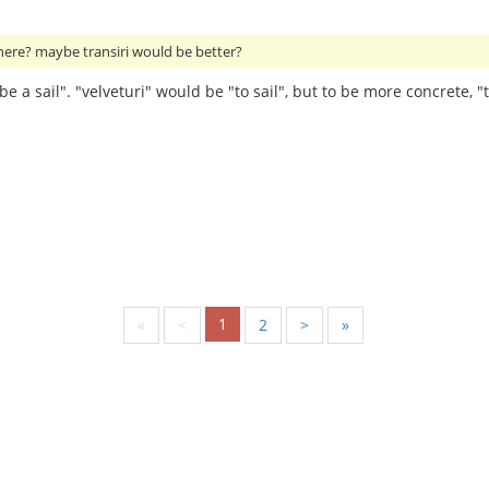
 here? maybe transiri would be better?
e a sail". "velveturi" would be "to sail", but to be more concrete, "t
1
«
<
2
>
»