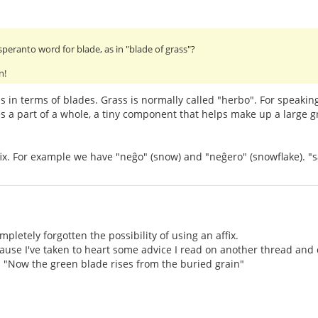
speranto word for blade, as in "blade of grass"?
n!
 in terms of blades. Grass is normally called "herbo". For speaking 
s a part of a whole, a tiny component that helps make up a large g
ffix. For example we have "neĝo" (snow) and "neĝero" (snowflake). "s
ompletely forgotten the possibility of using an affix.
use I've taken to heart some advice I read on another thread and d
 is "Now the green blade rises from the buried grain"