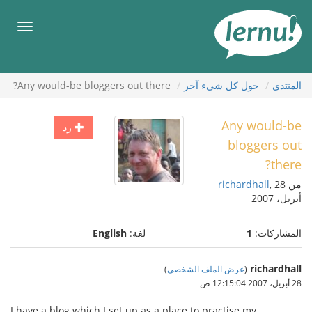
لى
لمحتويات
قائمة
طعام
المنتدى
حول كل شيء آخر
Any would-be bloggers out there?
Any would-be
رد
bloggers out
there?
من
, 28
richardhall
أبريل، 2007
المشاركات:
1
لغة:
English
richardhall
(
عرض الملف الشخصي
)
28 أبريل، 2007 12:15:04 ص
I have a blog which I set up as a place to practise my