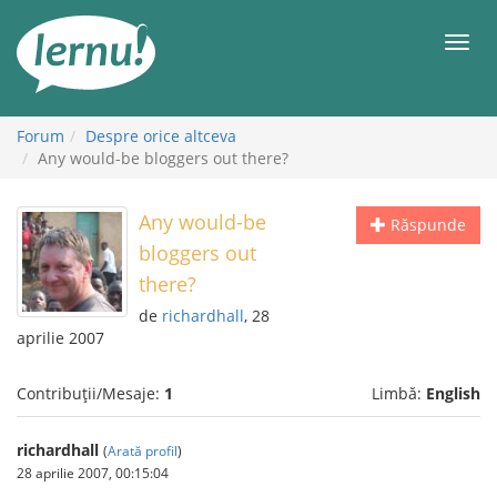
Mergi
la
Meni
conținut
Forum
Despre orice altceva
Any would-be bloggers out there?
Any would-be
Răspunde
bloggers out
there?
de
richardhall
, 28
aprilie 2007
Contribuții/Mesaje:
1
Limbă:
English
richardhall
(
Arată profil
)
28 aprilie 2007, 00:15:04