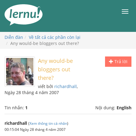
Đi
đến
Men
phần
nội
dung
Diễn đàn
Về tất cả các phần còn lại
Any would-be bloggers out there?
Any would-be
Trả lời
bloggers out
there?
viết bởi
richardhall
,
Ngày 28 tháng 4 năm 2007
Tin nhắn:
1
Nội dung:
English
richardhall
(
Xem thông tin cá nhân
)
00:15:04 Ngày 28 tháng 4 năm 2007