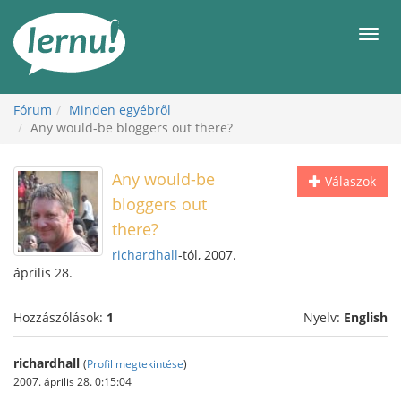
Tartalom
Men
Fórum
Minden egyébről
Any would-be bloggers out there?
Any would-be
Válaszok
bloggers out
there?
richardhall
-tól, 2007.
április 28.
Hozzászólások:
1
Nyelv:
English
richardhall
(
Profil megtekintése
)
2007. április 28. 0:15:04