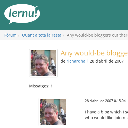
Al
contingut
Fòrum
Quant a tota la resta
Any would-be bloggers out ther
Any would-be blogger
de
richardhall
, 28 d’abril de 2007
Missatges:
1
28 d’abril de 2007 0.15.04
I have a blog which I s
who would like join me