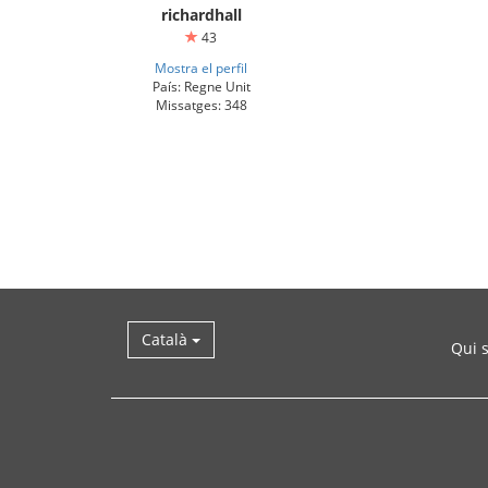
richardhall
43
Mostra el perfil
País: Regne Unit
Missatges: 348
Català
Qui 