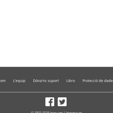
som
L'equip
Dóna'ns suport
Libro
Protecció de dade
© 2002-2026 lernu.net |
Impressum