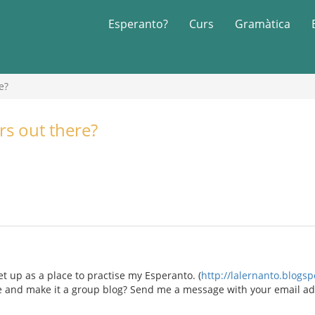
Esperanto?
Curs
Gramàtica
e?
s out there?
et up as a place to practise my Esperanto. (
http://lalernanto.blogs
 and make it a group blog? Send me a message with your email addre