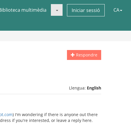
Biblioteca multimèdia
CA
Iniciar sessió
Respondre
Llengua:
English
pot.com
) I'm wondering if there is anyone out there
ss if you're interested, or leave a reply here.